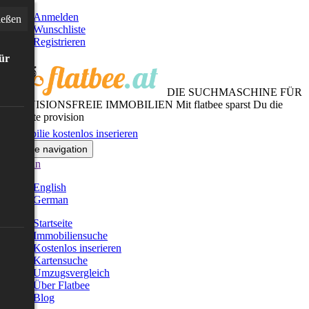
Anmelden
ießen
Wunschliste
Registrieren
für
DIE SUCHMASCHINE FÜR
PROVISIONSFREIE IMMOBILIEN
Mit flatbee sparst Du die
gesamte provision
Immobilie kostenlos inserieren
Toggle navigation
German
English
German
Startseite
Immobiliensuche
Kostenlos inserieren
Kartensuche
Umzugsvergleich
Über Flatbee
Blog