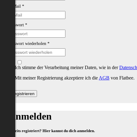
E-Mail
*
Passwort
*
Passwort wiederholen
*
Ich stimme der Verarbeitung meiner Daten, wie in der
Datensch
Mit meiner Registrierung akzeptiere ich die
AGB
von Flatbee.
Anmelden
Bereits registriert? Hier kannst du dich anmelden.