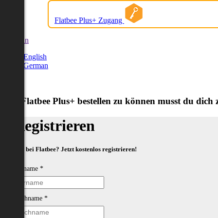
Flatbee Plus+ Zugang
German
English
German
Um Flatbee Plus+ bestellen zu können musst du dich zu
Registrieren
Neu bei Flatbee? Jetzt kostenlos registrieren!
Vorname
*
Nachname
*