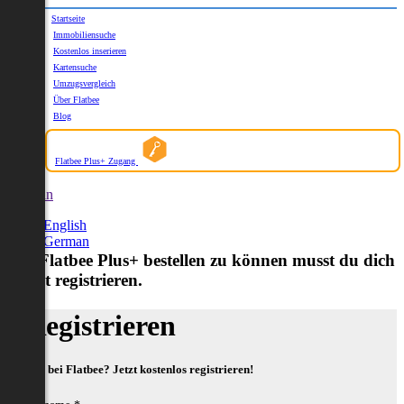
Startseite
Immobiliensuche
Kostenlos inserieren
Kartensuche
Umzugsvergleich
Über Flatbee
Blog
Flatbee Plus+ Zugang
German
English
German
Um Flatbee Plus+ bestellen zu können musst du dich
zuerst registrieren.
Registrieren
Neu bei Flatbee? Jetzt kostenlos registrieren!