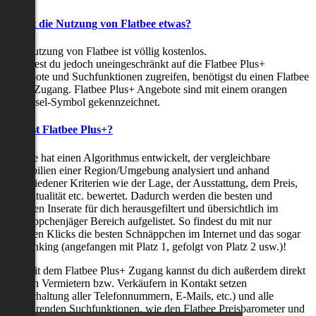
Kostet die Nutzung von Flatbee etwas?
Die Nutzung von Flatbee ist völlig kostenlos.
Möchtest du jedoch uneingeschränkt auf die Flatbee Plus+
Angebote und Suchfunktionen zugreifen, benötigst du einen Flatbee
Plus+ Zugang. Flatbee Plus+ Angebote sind mit einem orangen
Schlüssel-Symbol gekennzeichnet.
Was ist Flatbee Plus+?
Flatbee hat einen Algorithmus entwickelt, der vergleichbare
Immobilien einer Region/Umgebung analysiert und anhand
verschiedener Kriterien wie der Lage, der Ausstattung, dem Preis,
der Aktualität etc. bewertet. Dadurch werden die besten und
neuesten Inserate für dich herausgefiltert und übersichtlich im
Schnäppchenjäger Bereich aufgelistet. So findest du mit nur
wenigen Klicks die besten Schnäppchen im Internet und das sogar
als Ranking (angefangen mit Platz 1, gefolgt von Platz 2 usw.)!
Nur mit dem Flatbee Plus+ Zugang kannst du dich außerdem direkt
mit den Vermietern bzw. Verkäufern in Kontakt setzen
(Freischaltung aller Telefonnummern, E-Mails, etc.) und alle
zeitsparenden Suchfunktionen, wie den Flatbee Preisbarometer und