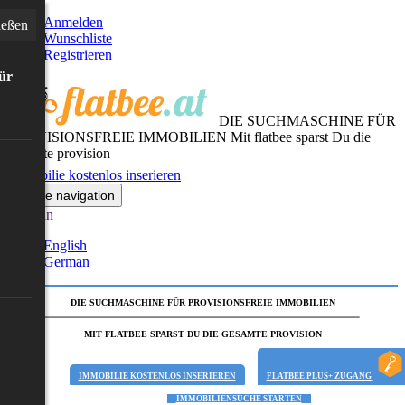
Anmelden
ießen
Wunschliste
Registrieren
für
DIE SUCHMASCHINE FÜR
PROVISIONSFREIE IMMOBILIEN
Mit flatbee sparst Du die
gesamte provision
Immobilie kostenlos inserieren
Toggle navigation
German
English
German
DIE SUCHMASCHINE FÜR PROVISIONSFREIE IMMOBILIEN
MIT FLATBEE SPARST DU DIE GESAMTE PROVISION
IMMOBILIE KOSTENLOS INSERIEREN
FLATBEE PLUS+ ZUGANG
IMMOBILIENSUCHE STARTEN