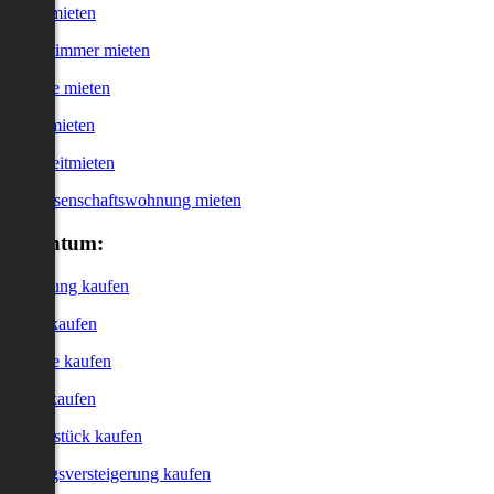
Haus mieten
WG-Zimmer mieten
Garage mieten
Büro mieten
Kurzzeitmieten
Genossenschaftswohnung mieten
Eigentum:
Wohnung kaufen
Haus kaufen
Garage kaufen
Büro kaufen
Grundstück kaufen
Zwangsversteigerung kaufen