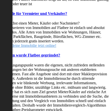
oder teuer ist
Vorteile für Vermieter und Verkäufer?
Du suchst einen Mieter, Käufer oder Nachmieter?
Das Inserieren von Immobilien auf Flatbee ist einfach und absolut
kostenlos. Alle Arten von Immobilien wie Wohnungen, Häuser,
Villen, Parkflächen, Baugründe, Büroflächen, WG-Zimmer etc.
können jederzeit gratis inseriert werden.
Stelle deine Immobilie jetzt online!
Warum wurde Flatbee gegründet?
Der Ausgangspunkt waren die eigenen, nicht zufrieden stellenden
Erfahrungen bei der Wohnungssuche mit anderen etablierten
Plattformen. Fast alle Angebote sind dort mit einer Maklerprovision
behaftet. Außerdem ist die Immobiliensuche durch störende
Faktoren wie blinkende Werbung, irrelevante Informationen,
Inserate ohne Bilder, unzählige Links etc. mühsam und langwierig.
Flatbee hat es sich zum Ziel gesetzt Mieter/Käufer auf einfache Art
und Weise mit Immobilienanbietern zu verbinden und die Suche, die
Bewertung und den Vergleich von Immobilien schnell und einfach
zu gestalten. Deshalb wurde der Immobilienvergleich-Algorithmus
und Flatbee-Preisbarometer entwickelt.