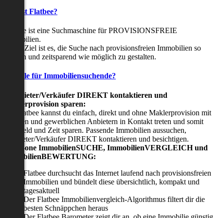
Was ist Flatbee?
Flatbee ist eine Suchmaschine für PROVISIONSFREIE
Immobilien.
Unser Ziel ist es, die Suche nach provisionsfreien Immobilien so
einfach und zeitsparend wie möglich zu gestalten.
Vorteile für Immobiliensuchende?
Viermieter/Verkäufer DIREKT kontaktieren und
Maklerprovision sparen:
Mit Flatbee kannst du einfach, direkt und ohne Maklerprovision mit
privaten und gewerblichen Anbietern in Kontakt treten und somit
viel Geld und Zeit sparen. Passende Immobilien aussuchen,
Vermieter/Verkäufer DIREKT kontaktieren und besichtigen.
All-in-one ImmobilienSUCHE, ImmobilienVERGLEICH und
ImmobilienBEWERTUNG:
Flatbee durchsucht das Internet laufend nach provisionsfreien
Immobilien und bündelt diese übersichtlich, kompakt und
tagesaktuell
Der Flatbee Immobilienvergleich-Algorithmus filtert dir die
besten Schnäppchen heraus
Der Flatbee Barometer zeigt dir an, ob eine Immobilie günstig