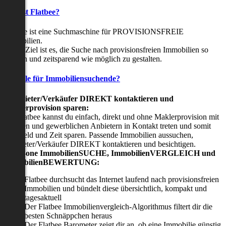
Was ist Flatbee?
Flatbee ist eine Suchmaschine für PROVISIONSFREIE
Immobilien.
Unser Ziel ist es, die Suche nach provisionsfreien Immobilien so
einfach und zeitsparend wie möglich zu gestalten.
Vorteile für Immobiliensuchende?
Viermieter/Verkäufer DIREKT kontaktieren und
Maklerprovision sparen:
Mit Flatbee kannst du einfach, direkt und ohne Maklerprovision mit
privaten und gewerblichen Anbietern in Kontakt treten und somit
viel Geld und Zeit sparen. Passende Immobilien aussuchen,
Vermieter/Verkäufer DIREKT kontaktieren und besichtigen.
All-in-one ImmobilienSUCHE, ImmobilienVERGLEICH und
ImmobilienBEWERTUNG:
Flatbee durchsucht das Internet laufend nach provisionsfreien
Immobilien und bündelt diese übersichtlich, kompakt und
tagesaktuell
Der Flatbee Immobilienvergleich-Algorithmus filtert dir die
besten Schnäppchen heraus
Der Flatbee Barometer zeigt dir an, ob eine Immobilie günstig