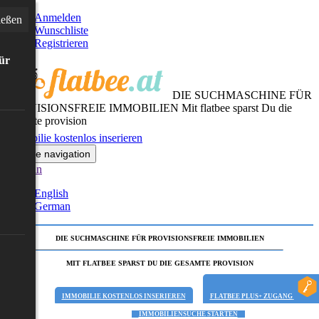
Anmelden
ießen
Wunschliste
Registrieren
für
DIE SUCHMASCHINE FÜR
PROVISIONSFREIE IMMOBILIEN
Mit flatbee sparst Du die
gesamte provision
Immobilie kostenlos inserieren
Toggle navigation
German
English
German
DIE SUCHMASCHINE FÜR PROVISIONSFREIE IMMOBILIEN
MIT FLATBEE SPARST DU DIE GESAMTE PROVISION
IMMOBILIE KOSTENLOS INSERIEREN
FLATBEE PLUS+ ZUGANG
IMMOBILIENSUCHE STARTEN