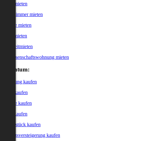
Haus mieten
WG-Zimmer mieten
Garage mieten
Büro mieten
Kurzzeitmieten
Genossenschaftswohnung mieten
Eigentum:
Wohnung kaufen
Haus kaufen
Garage kaufen
Büro kaufen
Grundstück kaufen
Zwangsversteigerung kaufen