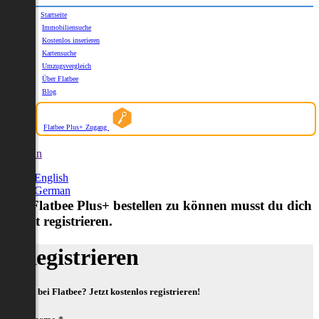
Startseite
Immobiliensuche
Kostenlos inserieren
Kartensuche
Umzugsvergleich
Über Flatbee
Blog
Flatbee Plus+ Zugang
German
English
German
Um Flatbee Plus+ bestellen zu können musst du dich
zuerst registrieren.
Registrieren
Neu bei Flatbee? Jetzt kostenlos registrieren!