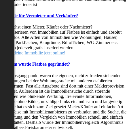
oder teuer ist
Vorteile für Vermieter und Verkäufer?
Du suchst einen Mieter, Käufer oder Nachmieter?
Das Inserieren von Immobilien auf Flatbee ist einfach und absolut
kostenlos. Alle Arten von Immobilien wie Wohnungen, Häuser,
Villen, Parkflächen, Baugründe, Büroflächen, WG-Zimmer etc.
können jederzeit gratis inseriert werden.
Stelle deine Immobilie jetzt online!
Warum wurde Flatbee gegründet?
Der Ausgangspunkt waren die eigenen, nicht zufrieden stellenden
Erfahrungen bei der Wohnungssuche mit anderen etablierten
Plattformen. Fast alle Angebote sind dort mit einer Maklerprovision
behaftet. Außerdem ist die Immobiliensuche durch störende
Faktoren wie blinkende Werbung, irrelevante Informationen,
Inserate ohne Bilder, unzählige Links etc. mühsam und langwierig.
Flatbee hat es sich zum Ziel gesetzt Mieter/Käufer auf einfache Art
und Weise mit Immobilienanbietern zu verbinden und die Suche, die
Bewertung und den Vergleich von Immobilien schnell und einfach
zu gestalten. Deshalb wurde der Immobilienvergleich-Algorithmus
und Flatbee-Preisbarometer entwickelt.