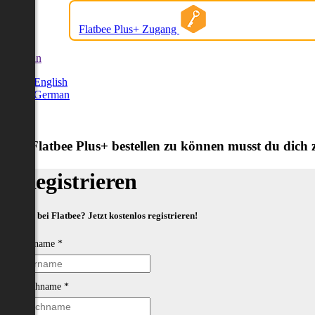
Flatbee Plus+ Zugang
German
English
German
Um Flatbee Plus+ bestellen zu können musst du dich zu
Registrieren
Neu bei Flatbee? Jetzt kostenlos registrieren!
Vorname
*
Nachname
*