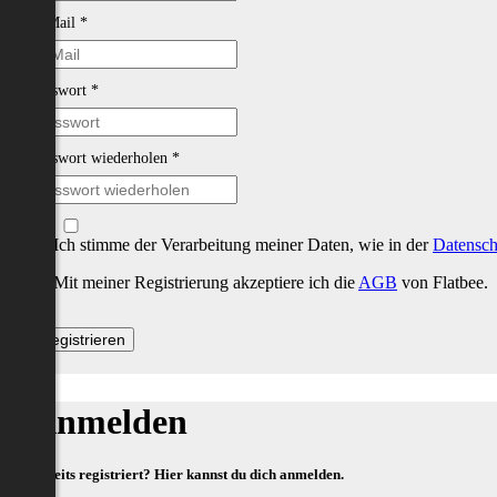
E-Mail
*
Passwort
*
Passwort wiederholen
*
Ich stimme der Verarbeitung meiner Daten, wie in der
Datensch
Mit meiner Registrierung akzeptiere ich die
AGB
von Flatbee.
Anmelden
Bereits registriert? Hier kannst du dich anmelden.