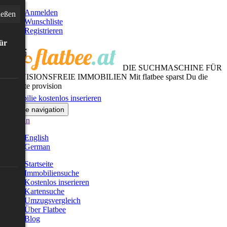
Anmelden
ießen
Wunschliste
Registrieren
für
DIE SUCHMASCHINE FÜR
PROVISIONSFREIE IMMOBILIEN
Mit flatbee sparst Du die
gesamte provision
Immobilie kostenlos inserieren
Toggle navigation
German
English
German
Startseite
Immobiliensuche
Kostenlos inserieren
Kartensuche
Umzugsvergleich
Über Flatbee
Blog