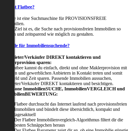
Was ist Flatbee?
Flatbee ist eine Suchmaschine für PROVISIONSFREIE
Immobilien.
Unser Ziel ist es, die Suche nach provisionsfreien Immobilien so
einfach und zeitsparend wie möglich zu gestalten.
Vorteile für Immobiliensuchende?
Viermieter/Verkäufer DIREKT kontaktieren und
Maklerprovision sparen:
Mit Flatbee kannst du einfach, direkt und ohne Maklerprovision mit
privaten und gewerblichen Anbietern in Kontakt treten und somit
viel Geld und Zeit sparen. Passende Immobilien aussuchen,
Vermieter/Verkäufer DIREKT kontaktieren und besichtigen.
All-in-one ImmobilienSUCHE, ImmobilienVERGLEICH und
ImmobilienBEWERTUNG:
Flatbee durchsucht das Internet laufend nach provisionsfreien
Immobilien und bündelt diese übersichtlich, kompakt und
tagesaktuell
Der Flatbee Immobilienvergleich-Algorithmus filtert dir die
besten Schnäppchen heraus
Der Flatbee Barometer zeigt dir an, ob eine Immobilie günstig