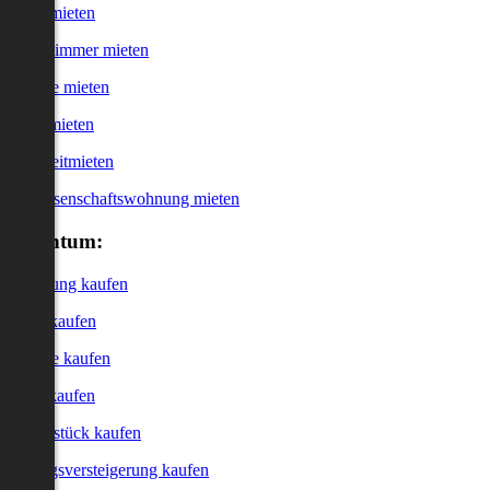
Haus mieten
WG-Zimmer mieten
Garage mieten
Büro mieten
Kurzzeitmieten
Genossenschaftswohnung mieten
Eigentum:
Wohnung kaufen
Haus kaufen
Garage kaufen
Büro kaufen
Grundstück kaufen
Zwangsversteigerung kaufen