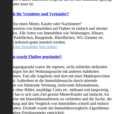
oder teuer ist
Vorteile für Vermieter und Verkäufer?
Du suchst einen Mieter, Käufer oder Nachmieter?
Das Inserieren von Immobilien auf Flatbee ist einfach und absolut
kostenlos. Alle Arten von Immobilien wie Wohnungen, Häuser,
Villen, Parkflächen, Baugründe, Büroflächen, WG-Zimmer etc.
können jederzeit gratis inseriert werden.
Stelle deine Immobilie jetzt online!
Warum wurde Flatbee gegründet?
Der Ausgangspunkt waren die eigenen, nicht zufrieden stellenden
Erfahrungen bei der Wohnungssuche mit anderen etablierten
Plattformen. Fast alle Angebote sind dort mit einer Maklerprovision
behaftet. Außerdem ist die Immobiliensuche durch störende
Faktoren wie blinkende Werbung, irrelevante Informationen,
Inserate ohne Bilder, unzählige Links etc. mühsam und langwierig.
Flatbee hat es sich zum Ziel gesetzt Mieter/Käufer auf einfache Art
und Weise mit Immobilienanbietern zu verbinden und die Suche, die
Bewertung und den Vergleich von Immobilien schnell und einfach
zu gestalten. Deshalb wurde der Immobilienvergleich-Algorithmus
und Flatbee-Preisbarometer entwickelt.