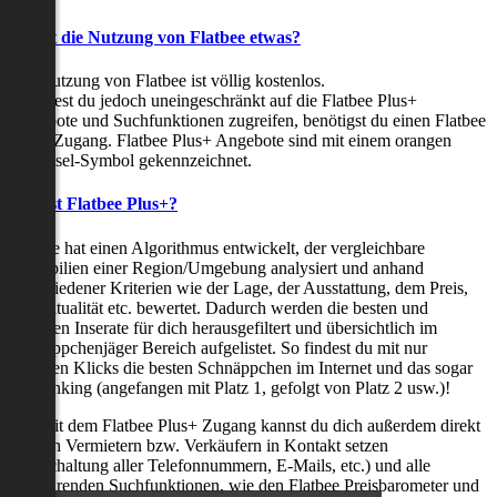
Kostet die Nutzung von Flatbee etwas?
Die Nutzung von Flatbee ist völlig kostenlos.
Möchtest du jedoch uneingeschränkt auf die Flatbee Plus+
Angebote und Suchfunktionen zugreifen, benötigst du einen Flatbee
Plus+ Zugang. Flatbee Plus+ Angebote sind mit einem orangen
Schlüssel-Symbol gekennzeichnet.
Was ist Flatbee Plus+?
Flatbee hat einen Algorithmus entwickelt, der vergleichbare
Immobilien einer Region/Umgebung analysiert und anhand
verschiedener Kriterien wie der Lage, der Ausstattung, dem Preis,
der Aktualität etc. bewertet. Dadurch werden die besten und
neuesten Inserate für dich herausgefiltert und übersichtlich im
Schnäppchenjäger Bereich aufgelistet. So findest du mit nur
wenigen Klicks die besten Schnäppchen im Internet und das sogar
als Ranking (angefangen mit Platz 1, gefolgt von Platz 2 usw.)!
Nur mit dem Flatbee Plus+ Zugang kannst du dich außerdem direkt
mit den Vermietern bzw. Verkäufern in Kontakt setzen
(Freischaltung aller Telefonnummern, E-Mails, etc.) und alle
zeitsparenden Suchfunktionen, wie den Flatbee Preisbarometer und