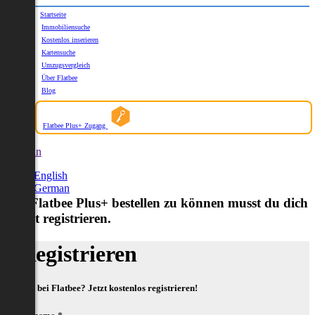
Startseite
Immobiliensuche
Kostenlos inserieren
Kartensuche
Umzugsvergleich
Über Flatbee
Blog
Flatbee Plus+ Zugang
German
English
German
Um Flatbee Plus+ bestellen zu können musst du dich
zuerst registrieren.
Registrieren
Neu bei Flatbee? Jetzt kostenlos registrieren!