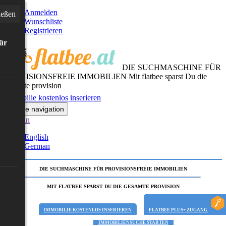
Anmelden
ießen
Wunschliste
Registrieren
für
DIE SUCHMASCHINE FÜR
PROVISIONSFREIE IMMOBILIEN
Mit flatbee sparst Du die
gesamte provision
Immobilie kostenlos inserieren
Toggle navigation
German
English
German
DIE SUCHMASCHINE FÜR PROVISIONSFREIE IMMOBILIEN
MIT FLATBEE SPARST DU DIE GESAMTE PROVISION
IMMOBILIE KOSTENLOS INSERIEREN
FLATBEE PLUS+ ZUGANG
IMMOBILIENSUCHE STARTEN