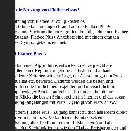
Kostet die Nutzung von Flatbee etwas?
Die Nutzung von Flatbee ist völlig kostenlos.
Möchtest du jedoch uneingeschränkt auf die Flatbee Plus+
Angebote und Suchfunktionen zugreifen, benötigst du einen Flatbee
Plus+ Zugang. Flatbee Plus+ Angebote sind mit einem orangen
Schlüssel-Symbol gekennzeichnet.
Was ist Flatbee Plus+?
Flatbee hat einen Algorithmus entwickelt, der vergleichbare
Immobilien einer Region/Umgebung analysiert und anhand
verschiedener Kriterien wie der Lage, der Ausstattung, dem Preis,
der Aktualität etc. bewertet. Dadurch werden die besten und
neuesten Inserate für dich herausgefiltert und übersichtlich im
Schnäppchenjäger Bereich aufgelistet. So findest du mit nur
wenigen Klicks die besten Schnäppchen im Internet und das sogar
als Ranking (angefangen mit Platz 1, gefolgt von Platz 2 usw.)!
Nur mit dem Flatbee Plus+ Zugang kannst du dich außerdem direkt
mit den Vermietern bzw. Verkäufern in Kontakt setzen
(Freischaltung aller Telefonnummern, E-Mails, etc.) und alle
zeitsparenden Suchfunktionen, wie den Flatbee Preisbarometer und