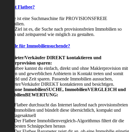
Was ist Flatbee?
Flatbee ist eine Suchmaschine für PROVISIONSFREIE
Immobilien.
Unser Ziel ist es, die Suche nach provisionsfreien Immobilien so
einfach und zeitsparend wie möglich zu gestalten.
Vorteile für Immobiliensuchende?
Viermieter/Verkäufer DIREKT kontaktieren und
Maklerprovision sparen:
Mit Flatbee kannst du einfach, direkt und ohne Maklerprovision mit
privaten und gewerblichen Anbietern in Kontakt treten und somit
viel Geld und Zeit sparen. Passende Immobilien aussuchen,
Vermieter/Verkäufer DIREKT kontaktieren und besichtigen.
All-in-one ImmobilienSUCHE, ImmobilienVERGLEICH und
ImmobilienBEWERTUNG:
Flatbee durchsucht das Internet laufend nach provisionsfreien
Immobilien und bündelt diese übersichtlich, kompakt und
tagesaktuell
Der Flatbee Immobilienvergleich-Algorithmus filtert dir die
besten Schnäppchen heraus
Der Flatbee Barometer zeigt dir an, ob eine Immobilie günstig