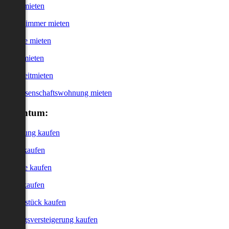
Haus mieten
WG-Zimmer mieten
Garage mieten
Büro mieten
Kurzzeitmieten
Genossenschaftswohnung mieten
Eigentum:
Wohnung kaufen
Haus kaufen
Garage kaufen
Büro kaufen
Grundstück kaufen
Zwangsversteigerung kaufen