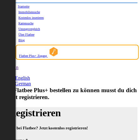
Startseite
Immobiliensuche
Kostenlos inserieren
Kartensuche
Umzugsvergleich
Über Flatbee
Blog
Flatbee Plus+ Zugang
German
English
German
Um Flatbee Plus+ bestellen zu können musst du dich
zuerst registrieren.
Registrieren
Neu bei Flatbee? Jetzt kostenlos registrieren!