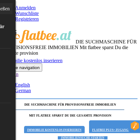
Anmelden
ießen
Wunschliste
Registrieren
für
DIE SUCHMASCHINE FÜR
PROVISIONSFREIE IMMOBILIEN
Mit flatbee sparst Du die
gesamte provision
Immobilie kostenlos inserieren
Toggle navigation
German
English
German
DIE SUCHMASCHINE FÜR PROVISIONSFREIE IMMOBILIEN
MIT FLATBEE SPARST DU DIE GESAMTE PROVISION
IMMOBILIE KOSTENLOS INSERIEREN
FLATBEE PLUS+ ZUGANG
IMMOBILIENSUCHE STARTEN