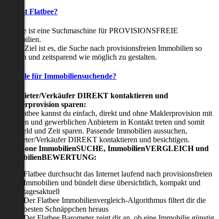
Was ist Flatbee?
Flatbee ist eine Suchmaschine für PROVISIONSFREIE
Immobilien.
Unser Ziel ist es, die Suche nach provisionsfreien Immobilien so
einfach und zeitsparend wie möglich zu gestalten.
Vorteile für Immobiliensuchende?
Viermieter/Verkäufer DIREKT kontaktieren und
Maklerprovision sparen:
Mit Flatbee kannst du einfach, direkt und ohne Maklerprovision mit
privaten und gewerblichen Anbietern in Kontakt treten und somit
viel Geld und Zeit sparen. Passende Immobilien aussuchen,
Vermieter/Verkäufer DIREKT kontaktieren und besichtigen.
All-in-one ImmobilienSUCHE, ImmobilienVERGLEICH und
ImmobilienBEWERTUNG:
Flatbee durchsucht das Internet laufend nach provisionsfreien
Immobilien und bündelt diese übersichtlich, kompakt und
tagesaktuell
Der Flatbee Immobilienvergleich-Algorithmus filtert dir die
besten Schnäppchen heraus
Der Flatbee Barometer zeigt dir an, ob eine Immobilie günstig