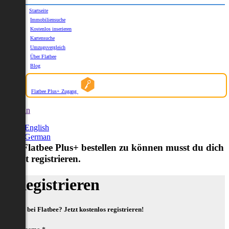
Startseite
Immobiliensuche
Kostenlos inserieren
Kartensuche
Umzugsvergleich
Über Flatbee
Blog
Flatbee Plus+ Zugang
German
English
German
Um Flatbee Plus+ bestellen zu können musst du dich
zuerst registrieren.
Registrieren
Neu bei Flatbee? Jetzt kostenlos registrieren!