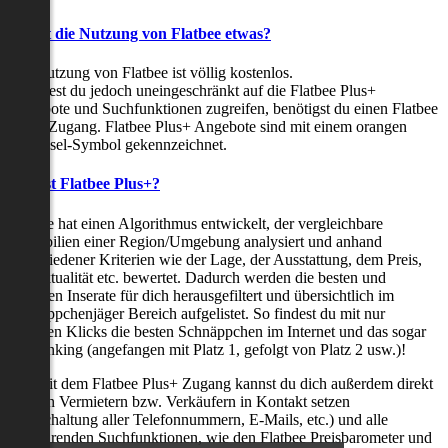
Kostet die Nutzung von Flatbee etwas?
Die Nutzung von Flatbee ist völlig kostenlos.
Möchtest du jedoch uneingeschränkt auf die Flatbee Plus+
Angebote und Suchfunktionen zugreifen, benötigst du einen Flatbee
Plus+ Zugang. Flatbee Plus+ Angebote sind mit einem orangen
Schlüssel-Symbol gekennzeichnet.
Was ist Flatbee Plus+?
Flatbee hat einen Algorithmus entwickelt, der vergleichbare
Immobilien einer Region/Umgebung analysiert und anhand
verschiedener Kriterien wie der Lage, der Ausstattung, dem Preis,
der Aktualität etc. bewertet. Dadurch werden die besten und
neuesten Inserate für dich herausgefiltert und übersichtlich im
Schnäppchenjäger Bereich aufgelistet. So findest du mit nur
wenigen Klicks die besten Schnäppchen im Internet und das sogar
als Ranking (angefangen mit Platz 1, gefolgt von Platz 2 usw.)!
Nur mit dem Flatbee Plus+ Zugang kannst du dich außerdem direkt
mit den Vermietern bzw. Verkäufern in Kontakt setzen
(Freischaltung aller Telefonnummern, E-Mails, etc.) und alle
zeitsparenden Suchfunktionen, wie den Flatbee Preisbarometer und