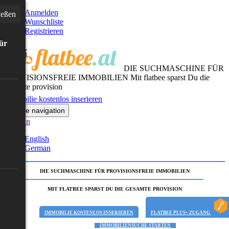
Anmelden
ießen
Wunschliste
Registrieren
für
DIE SUCHMASCHINE FÜR
PROVISIONSFREIE IMMOBILIEN
Mit flatbee sparst Du die
gesamte provision
Immobilie kostenlos inserieren
Toggle navigation
German
English
German
DIE SUCHMASCHINE FÜR PROVISIONSFREIE IMMOBILIEN
MIT FLATBEE SPARST DU DIE GESAMTE PROVISION
IMMOBILIE KOSTENLOS INSERIEREN
FLATBEE PLUS+ ZUGANG
IMMOBILIENSUCHE STARTEN