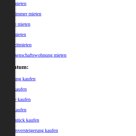
Haus mieten
WG-Zimmer mieten
Garage mieten
Büro mieten
Kurzzeitmieten
Genossenschaftswohnung mieten
Eigentum:
Wohnung kaufen
Haus kaufen
Garage kaufen
Büro kaufen
Grundstück kaufen
Zwangsversteigerung kaufen