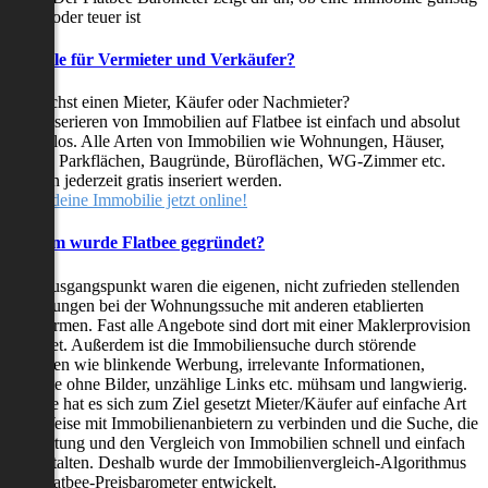
oder teuer ist
Vorteile für Vermieter und Verkäufer?
Du suchst einen Mieter, Käufer oder Nachmieter?
Das Inserieren von Immobilien auf Flatbee ist einfach und absolut
kostenlos. Alle Arten von Immobilien wie Wohnungen, Häuser,
Villen, Parkflächen, Baugründe, Büroflächen, WG-Zimmer etc.
können jederzeit gratis inseriert werden.
Stelle deine Immobilie jetzt online!
Warum wurde Flatbee gegründet?
Der Ausgangspunkt waren die eigenen, nicht zufrieden stellenden
Erfahrungen bei der Wohnungssuche mit anderen etablierten
Plattformen. Fast alle Angebote sind dort mit einer Maklerprovision
behaftet. Außerdem ist die Immobiliensuche durch störende
Faktoren wie blinkende Werbung, irrelevante Informationen,
Inserate ohne Bilder, unzählige Links etc. mühsam und langwierig.
Flatbee hat es sich zum Ziel gesetzt Mieter/Käufer auf einfache Art
und Weise mit Immobilienanbietern zu verbinden und die Suche, die
Bewertung und den Vergleich von Immobilien schnell und einfach
zu gestalten. Deshalb wurde der Immobilienvergleich-Algorithmus
und Flatbee-Preisbarometer entwickelt.