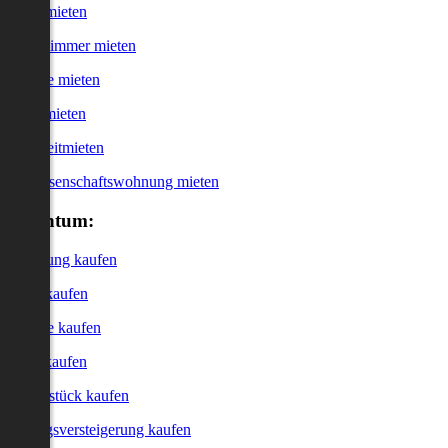
Haus mieten
WG-Zimmer mieten
Garage mieten
Büro mieten
Kurzzeitmieten
Genossenschaftswohnung mieten
Eigentum:
Wohnung kaufen
Haus kaufen
Garage kaufen
Büro kaufen
Grundstück kaufen
Zwangsversteigerung kaufen