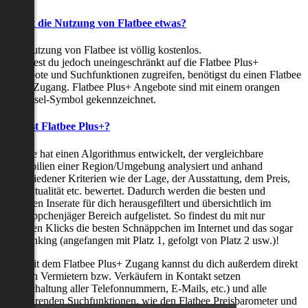
Kostet die Nutzung von Flatbee etwas?
Die Nutzung von Flatbee ist völlig kostenlos.
Möchtest du jedoch uneingeschränkt auf die Flatbee Plus+
Angebote und Suchfunktionen zugreifen, benötigst du einen Flatbee
Plus+ Zugang. Flatbee Plus+ Angebote sind mit einem orangen
Schlüssel-Symbol gekennzeichnet.
Was ist Flatbee Plus+?
Flatbee hat einen Algorithmus entwickelt, der vergleichbare
Immobilien einer Region/Umgebung analysiert und anhand
verschiedener Kriterien wie der Lage, der Ausstattung, dem Preis,
der Aktualität etc. bewertet. Dadurch werden die besten und
neuesten Inserate für dich herausgefiltert und übersichtlich im
Schnäppchenjäger Bereich aufgelistet. So findest du mit nur
wenigen Klicks die besten Schnäppchen im Internet und das sogar
als Ranking (angefangen mit Platz 1, gefolgt von Platz 2 usw.)!
Nur mit dem Flatbee Plus+ Zugang kannst du dich außerdem direkt
mit den Vermietern bzw. Verkäufern in Kontakt setzen
(Freischaltung aller Telefonnummern, E-Mails, etc.) und alle
zeitsparenden Suchfunktionen, wie den Flatbee Preisbarometer und