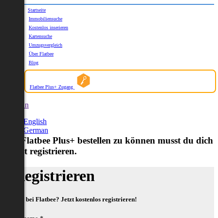
Startseite
Immobiliensuche
Kostenlos inserieren
Kartensuche
Umzugsvergleich
Über Flatbee
Blog
Flatbee Plus+ Zugang
German
English
German
Um Flatbee Plus+ bestellen zu können musst du dich
zuerst registrieren.
Registrieren
Neu bei Flatbee? Jetzt kostenlos registrieren!