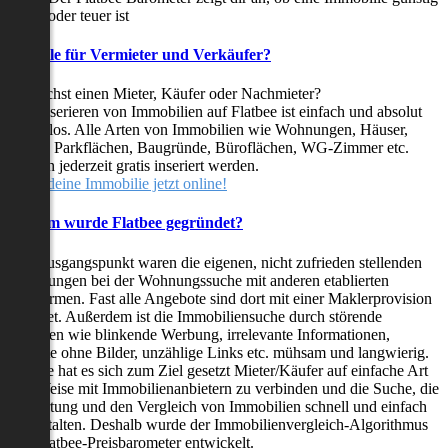
oder teuer ist
Vorteile für Vermieter und Verkäufer?
Du suchst einen Mieter, Käufer oder Nachmieter?
Das Inserieren von Immobilien auf Flatbee ist einfach und absolut
kostenlos. Alle Arten von Immobilien wie Wohnungen, Häuser,
Villen, Parkflächen, Baugründe, Büroflächen, WG-Zimmer etc.
können jederzeit gratis inseriert werden.
Stelle deine Immobilie jetzt online!
Warum wurde Flatbee gegründet?
Der Ausgangspunkt waren die eigenen, nicht zufrieden stellenden
Erfahrungen bei der Wohnungssuche mit anderen etablierten
Plattformen. Fast alle Angebote sind dort mit einer Maklerprovision
behaftet. Außerdem ist die Immobiliensuche durch störende
Faktoren wie blinkende Werbung, irrelevante Informationen,
Inserate ohne Bilder, unzählige Links etc. mühsam und langwierig.
Flatbee hat es sich zum Ziel gesetzt Mieter/Käufer auf einfache Art
und Weise mit Immobilienanbietern zu verbinden und die Suche, die
Bewertung und den Vergleich von Immobilien schnell und einfach
zu gestalten. Deshalb wurde der Immobilienvergleich-Algorithmus
und Flatbee-Preisbarometer entwickelt.