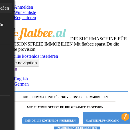
Anmelden
ießen
Wunschliste
Registrieren
für
DIE SUCHMASCHINE FÜR
PROVISIONSFREIE IMMOBILIEN
Mit flatbee sparst Du die
gesamte provision
Immobilie kostenlos inserieren
Toggle navigation
German
English
German
DIE SUCHMASCHINE FÜR PROVISIONSFREIE IMMOBILIEN
MIT FLATBEE SPARST DU DIE GESAMTE PROVISION
IMMOBILIE KOSTENLOS INSERIEREN
FLATBEE PLUS+ ZUGANG
IMMOBILIENSUCHE STARTEN