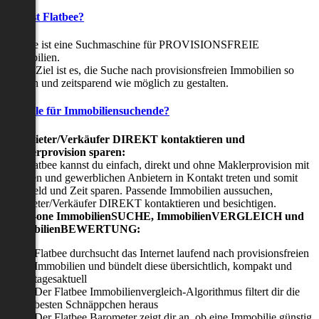
Was ist Flatbee?
Flatbee ist eine Suchmaschine für PROVISIONSFREIE
Immobilien.
Unser Ziel ist es, die Suche nach provisionsfreien Immobilien so
einfach und zeitsparend wie möglich zu gestalten.
Vorteile für Immobiliensuchende?
Viermieter/Verkäufer DIREKT kontaktieren und
Maklerprovision sparen:
Mit Flatbee kannst du einfach, direkt und ohne Maklerprovision mit
privaten und gewerblichen Anbietern in Kontakt treten und somit
viel Geld und Zeit sparen. Passende Immobilien aussuchen,
Vermieter/Verkäufer DIREKT kontaktieren und besichtigen.
All-in-one ImmobilienSUCHE, ImmobilienVERGLEICH und
ImmobilienBEWERTUNG:
Flatbee durchsucht das Internet laufend nach provisionsfreien
Immobilien und bündelt diese übersichtlich, kompakt und
tagesaktuell
Der Flatbee Immobilienvergleich-Algorithmus filtert dir die
besten Schnäppchen heraus
Der Flatbee Barometer zeigt dir an, ob eine Immobilie günstig