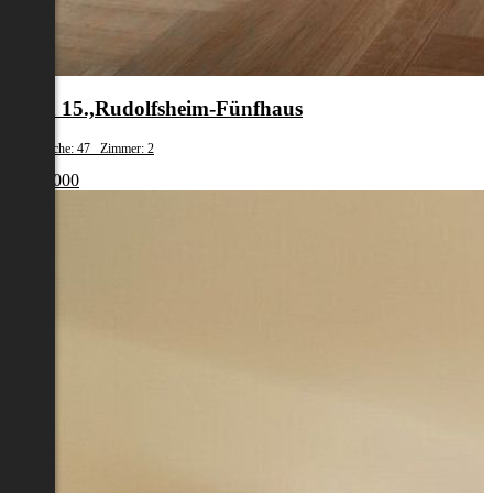
Wien 15.,Rudolfsheim-Fünfhaus
Wohnfläche: 47 Zimmer: 2
€ 265 000