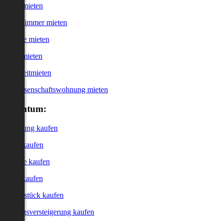
Haus mieten
WG-Zimmer mieten
Garage mieten
Büro mieten
Kurzzeitmieten
Genossenschaftswohnung mieten
Eigentum:
Wohnung kaufen
Haus kaufen
Garage kaufen
Büro kaufen
Grundstück kaufen
Zwangsversteigerung kaufen