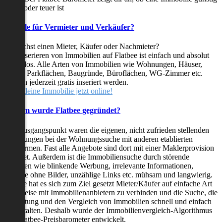
oder teuer ist
Vorteile für Vermieter und Verkäufer?
Du suchst einen Mieter, Käufer oder Nachmieter?
Das Inserieren von Immobilien auf Flatbee ist einfach und absolut
kostenlos. Alle Arten von Immobilien wie Wohnungen, Häuser,
Villen, Parkflächen, Baugründe, Büroflächen, WG-Zimmer etc.
können jederzeit gratis inseriert werden.
Stelle deine Immobilie jetzt online!
Warum wurde Flatbee gegründet?
Der Ausgangspunkt waren die eigenen, nicht zufrieden stellenden
Erfahrungen bei der Wohnungssuche mit anderen etablierten
Plattformen. Fast alle Angebote sind dort mit einer Maklerprovision
behaftet. Außerdem ist die Immobiliensuche durch störende
Faktoren wie blinkende Werbung, irrelevante Informationen,
Inserate ohne Bilder, unzählige Links etc. mühsam und langwierig.
Flatbee hat es sich zum Ziel gesetzt Mieter/Käufer auf einfache Art
und Weise mit Immobilienanbietern zu verbinden und die Suche, die
Bewertung und den Vergleich von Immobilien schnell und einfach
zu gestalten. Deshalb wurde der Immobilienvergleich-Algorithmus
und Flatbee-Preisbarometer entwickelt.