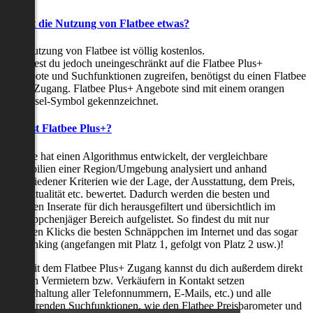
Kostet die Nutzung von Flatbee etwas?
Die Nutzung von Flatbee ist völlig kostenlos.
Möchtest du jedoch uneingeschränkt auf die Flatbee Plus+
Angebote und Suchfunktionen zugreifen, benötigst du einen Flatbee
Plus+ Zugang. Flatbee Plus+ Angebote sind mit einem orangen
Schlüssel-Symbol gekennzeichnet.
Was ist Flatbee Plus+?
Flatbee hat einen Algorithmus entwickelt, der vergleichbare
Immobilien einer Region/Umgebung analysiert und anhand
verschiedener Kriterien wie der Lage, der Ausstattung, dem Preis,
der Aktualität etc. bewertet. Dadurch werden die besten und
neuesten Inserate für dich herausgefiltert und übersichtlich im
Schnäppchenjäger Bereich aufgelistet. So findest du mit nur
wenigen Klicks die besten Schnäppchen im Internet und das sogar
als Ranking (angefangen mit Platz 1, gefolgt von Platz 2 usw.)!
Nur mit dem Flatbee Plus+ Zugang kannst du dich außerdem direkt
mit den Vermietern bzw. Verkäufern in Kontakt setzen
(Freischaltung aller Telefonnummern, E-Mails, etc.) und alle
zeitsparenden Suchfunktionen, wie den Flatbee Preisbarometer und