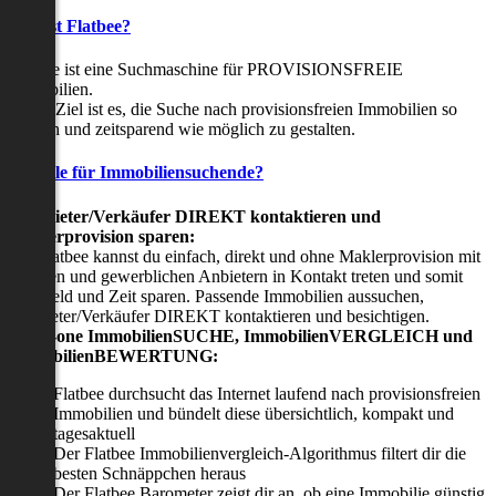
Was ist Flatbee?
Flatbee ist eine Suchmaschine für PROVISIONSFREIE
Immobilien.
Unser Ziel ist es, die Suche nach provisionsfreien Immobilien so
einfach und zeitsparend wie möglich zu gestalten.
Vorteile für Immobiliensuchende?
Viermieter/Verkäufer DIREKT kontaktieren und
Maklerprovision sparen:
Mit Flatbee kannst du einfach, direkt und ohne Maklerprovision mit
privaten und gewerblichen Anbietern in Kontakt treten und somit
viel Geld und Zeit sparen. Passende Immobilien aussuchen,
Vermieter/Verkäufer DIREKT kontaktieren und besichtigen.
All-in-one ImmobilienSUCHE, ImmobilienVERGLEICH und
ImmobilienBEWERTUNG:
Flatbee durchsucht das Internet laufend nach provisionsfreien
Immobilien und bündelt diese übersichtlich, kompakt und
tagesaktuell
Der Flatbee Immobilienvergleich-Algorithmus filtert dir die
besten Schnäppchen heraus
Der Flatbee Barometer zeigt dir an, ob eine Immobilie günstig