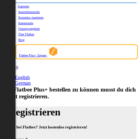
Startseite
Immobiliensuche
Kostenlos inserieren
Kartensuche
Umzugsvergleich
Über Flatbee
Blog
Flatbee Plus+ Zugang
German
English
German
Um Flatbee Plus+ bestellen zu können musst du dich
zuerst registrieren.
Registrieren
Neu bei Flatbee? Jetzt kostenlos registrieren!