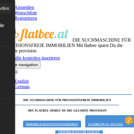
Anmelden
ießen
Wunschliste
Registrieren
für
DIE SUCHMASCHINE FÜR
PROVISIONSFREIE IMMOBILIEN
Mit flatbee sparst Du die
gesamte provision
Immobilie kostenlos inserieren
Toggle navigation
German
English
German
DIE SUCHMASCHINE FÜR PROVISIONSFREIE IMMOBILIEN
MIT FLATBEE SPARST DU DIE GESAMTE PROVISION
IMMOBILIE KOSTENLOS INSERIEREN
FLATBEE PLUS+ ZUGANG
IMMOBILIENSUCHE STARTEN