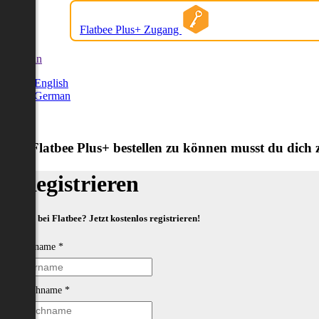
Flatbee Plus+ Zugang
German
English
German
Um Flatbee Plus+ bestellen zu können musst du dich zu
Registrieren
Neu bei Flatbee? Jetzt kostenlos registrieren!
Vorname
*
Nachname
*