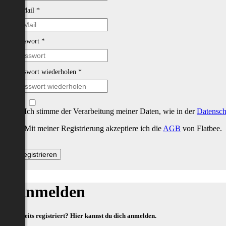
E-Mail
*
Passwort
*
Passwort wiederholen
*
Ich stimme der Verarbeitung meiner Daten, wie in der
Datensch
Mit meiner Registrierung akzeptiere ich die
AGB
von Flatbee.
Anmelden
Bereits registriert? Hier kannst du dich anmelden.