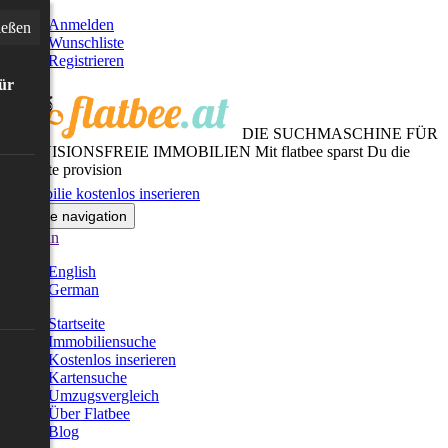
Anmelden
ießen
Wunschliste
Registrieren
für
DIE SUCHMASCHINE FÜR
PROVISIONSFREIE IMMOBILIEN
Mit flatbee sparst Du die
gesamte provision
Immobilie kostenlos inserieren
Toggle navigation
German
English
German
Startseite
Immobiliensuche
Kostenlos inserieren
Kartensuche
Umzugsvergleich
Über Flatbee
Blog