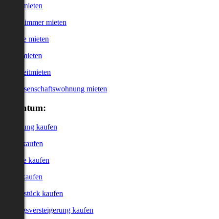
Haus mieten
WG-Zimmer mieten
Garage mieten
Büro mieten
Kurzzeitmieten
Genossenschaftswohnung mieten
Eigentum:
Wohnung kaufen
Haus kaufen
Garage kaufen
Büro kaufen
Grundstück kaufen
Zwangsversteigerung kaufen