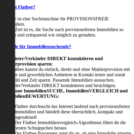
Was ist Flatbee?
Flatbee ist eine Suchmaschine für PROVISIONSFREIE
Immobilien.
Unser Ziel ist es, die Suche nach provisionsfreien Immobilien so
einfach und zeitsparend wie möglich zu gestalten.
Vorteile für Immobiliensuchende?
Viermieter/Verkäufer DIREKT kontaktieren und
Maklerprovision sparen:
Mit Flatbee kannst du einfach, direkt und ohne Maklerprovision mit
privaten und gewerblichen Anbietern in Kontakt treten und somit
viel Geld und Zeit sparen. Passende Immobilien aussuchen,
Vermieter/Verkäufer DIREKT kontaktieren und besichtigen.
All-in-one ImmobilienSUCHE, ImmobilienVERGLEICH und
ImmobilienBEWERTUNG:
Flatbee durchsucht das Internet laufend nach provisionsfreien
Immobilien und bündelt diese übersichtlich, kompakt und
tagesaktuell
Der Flatbee Immobilienvergleich-Algorithmus filtert dir die
besten Schnäppchen heraus
Der Flatbee Barometer zeigt dir an, ob eine Immobilie günstig