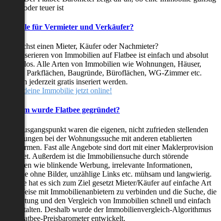
oder teuer ist
Vorteile für Vermieter und Verkäufer?
Du suchst einen Mieter, Käufer oder Nachmieter?
Das Inserieren von Immobilien auf Flatbee ist einfach und absolut
kostenlos. Alle Arten von Immobilien wie Wohnungen, Häuser,
Villen, Parkflächen, Baugründe, Büroflächen, WG-Zimmer etc.
können jederzeit gratis inseriert werden.
Stelle deine Immobilie jetzt online!
Warum wurde Flatbee gegründet?
Der Ausgangspunkt waren die eigenen, nicht zufrieden stellenden
Erfahrungen bei der Wohnungssuche mit anderen etablierten
Plattformen. Fast alle Angebote sind dort mit einer Maklerprovision
behaftet. Außerdem ist die Immobiliensuche durch störende
Faktoren wie blinkende Werbung, irrelevante Informationen,
Inserate ohne Bilder, unzählige Links etc. mühsam und langwierig.
Flatbee hat es sich zum Ziel gesetzt Mieter/Käufer auf einfache Art
und Weise mit Immobilienanbietern zu verbinden und die Suche, die
Bewertung und den Vergleich von Immobilien schnell und einfach
zu gestalten. Deshalb wurde der Immobilienvergleich-Algorithmus
und Flatbee-Preisbarometer entwickelt.