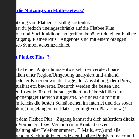
Kostet die Nutzung von Flatbee etwas?
Die Nutzung von Flatbee ist völlig kostenlos.
Möchtest du jedoch uneingeschränkt auf die Flatbee Plus+
Angebote und Suchfunktionen zugreifen, benötigst du einen Flatbee
Plus+ Zugang. Flatbee Plus+ Angebote sind mit einem orangen
Schlüssel-Symbol gekennzeichnet.
Was ist Flatbee Plus+?
Flatbee hat einen Algorithmus entwickelt, der vergleichbare
Immobilien einer Region/Umgebung analysiert und anhand
verschiedener Kriterien wie der Lage, der Ausstattung, dem Preis,
der Aktualität etc. bewertet. Dadurch werden die besten und
neuesten Inserate für dich herausgefiltert und übersichtlich im
Schnäppchenjäger Bereich aufgelistet. So findest du mit nur
wenigen Klicks die besten Schnäppchen im Internet und das sogar
als Ranking (angefangen mit Platz 1, gefolgt von Platz 2 usw.)!
Nur mit dem Flatbee Plus+ Zugang kannst du dich außerdem direkt
mit den Vermietern bzw. Verkäufern in Kontakt setzen
(Freischaltung aller Telefonnummern, E-Mails, etc.) und alle
zeitsparenden Suchfunktionen, wie den Flatbee Preisbarometer und