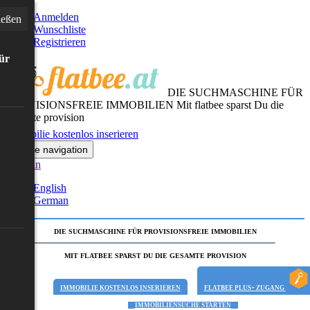
Anmelden
ießen
Wunschliste
Registrieren
für
DIE SUCHMASCHINE FÜR
PROVISIONSFREIE IMMOBILIEN
Mit flatbee sparst Du die
gesamte provision
Immobilie kostenlos inserieren
Toggle navigation
German
English
German
DIE SUCHMASCHINE FÜR PROVISIONSFREIE IMMOBILIEN
MIT FLATBEE SPARST DU DIE GESAMTE PROVISION
IMMOBILIE KOSTENLOS INSERIEREN
FLATBEE PLUS+ ZUGANG
IMMOBILIENSUCHE STARTEN