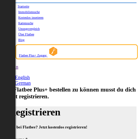
Startseite
Immobiliensuche
Kostenlos inserieren
Kartensuche
Umzugsvergleich
Über Flatbee
Blog
Flatbee Plus+ Zugang
German
English
German
Um Flatbee Plus+ bestellen zu können musst du dich
zuerst registrieren.
Registrieren
Neu bei Flatbee? Jetzt kostenlos registrieren!