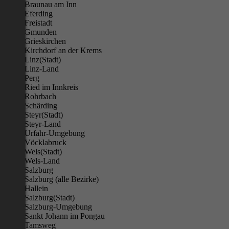
Braunau am Inn
Eferding
Freistadt
Gmunden
Grieskirchen
Kirchdorf an der Krems
Linz(Stadt)
Linz-Land
Perg
Ried im Innkreis
Rohrbach
Schärding
Steyr(Stadt)
Steyr-Land
Urfahr-Umgebung
Vöcklabruck
Wels(Stadt)
Wels-Land
Salzburg
Salzburg (alle Bezirke)
Hallein
Salzburg(Stadt)
Salzburg-Umgebung
Sankt Johann im Pongau
Tamsweg