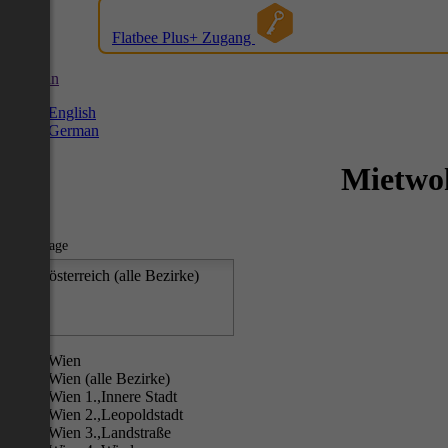
Flatbee Plus+ Zugang
German
English
German
Mietwoh
Ort - Lage
Oberösterreich (alle Bezirke)
Wien
Wien (alle Bezirke)
Wien 1.,Innere Stadt
Wien 2.,Leopoldstadt
Wien 3.,Landstraße