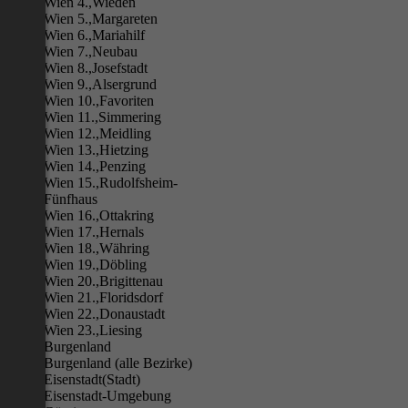
Wien 4.,Wieden
Wien 5.,Margareten
Wien 6.,Mariahilf
Wien 7.,Neubau
Wien 8.,Josefstadt
Wien 9.,Alsergrund
Wien 10.,Favoriten
Wien 11.,Simmering
Wien 12.,Meidling
Wien 13.,Hietzing
Wien 14.,Penzing
Wien 15.,Rudolfsheim-
Fünfhaus
Wien 16.,Ottakring
Wien 17.,Hernals
Wien 18.,Währing
Wien 19.,Döbling
Wien 20.,Brigittenau
Wien 21.,Floridsdorf
Wien 22.,Donaustadt
Wien 23.,Liesing
Burgenland
Burgenland (alle Bezirke)
Eisenstadt(Stadt)
Eisenstadt-Umgebung