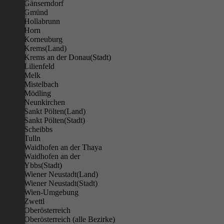
Gänserndorf
Gmünd
Hollabrunn
Horn
Korneuburg
Krems(Land)
Krems an der Donau(Stadt)
Lilienfeld
Melk
Mistelbach
Mödling
Neunkirchen
Sankt Pölten(Land)
Sankt Pölten(Stadt)
Scheibbs
Tulln
Waidhofen an der Thaya
Waidhofen an der
Ybbs(Stadt)
Wiener Neustadt(Land)
Wiener Neustadt(Stadt)
Wien-Umgebung
Zwettl
Oberösterreich
Oberösterreich (alle Bezirke)