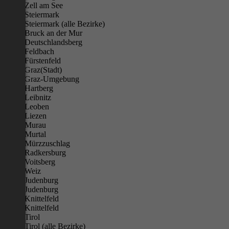
Zell am See
Steiermark
Steiermark (alle Bezirke)
Bruck an der Mur
Deutschlandsberg
Feldbach
Fürstenfeld
Graz(Stadt)
Graz-Umgebung
Hartberg
Leibnitz
Leoben
Liezen
Murau
Murtal
Mürzzuschlag
Radkersburg
Voitsberg
Weiz
Judenburg
Judenburg
Knittelfeld
Knittelfeld
Tirol
Tirol (alle Bezirke)