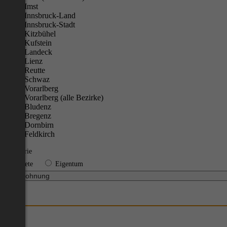
Imst
Innsbruck-Land
Innsbruck-Stadt
Kitzbühel
Kufstein
Landeck
Lienz
Reutte
Schwaz
Vorarlberg
Vorarlberg (alle Bezirke)
Bludenz
Bregenz
Dornbirn
Feldkirch
Kategorie
Miete
Eigentum
€100
1