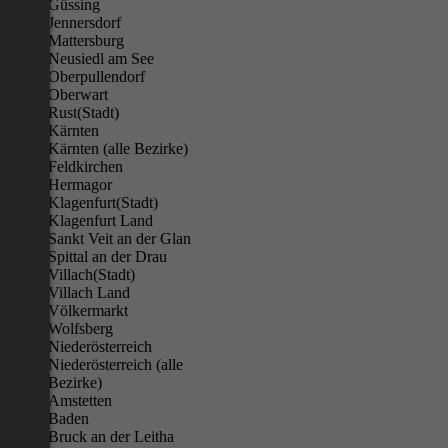
Güssing
Jennersdorf
Mattersburg
Neusiedl am See
Oberpullendorf
Oberwart
Rust(Stadt)
Kärnten
Kärnten (alle Bezirke)
Feldkirchen
Hermagor
Klagenfurt(Stadt)
Klagenfurt Land
Sankt Veit an der Glan
Spittal an der Drau
Villach(Stadt)
Villach Land
Völkermarkt
Wolfsberg
Niederösterreich
Niederösterreich (alle
Bezirke)
Amstetten
Baden
Bruck an der Leitha