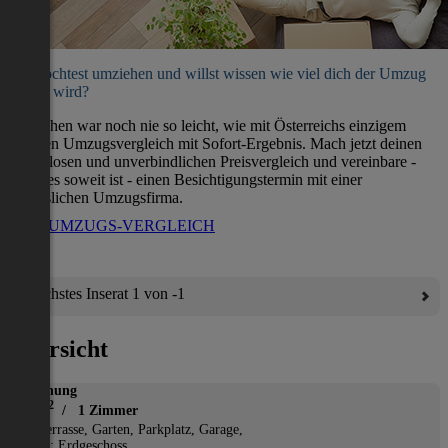
Du möchtest umziehen und willst wissen wie viel dich der Umzug
kosten wird?
Umziehen war noch nie so leicht, wie mit Österreichs einzigem
direkten Umzugsvergleich mit Sofort-Ergebnis. Mach jetzt deinen
kostenlosen und unverbindlichen Preisvergleich und vereinbare -
wenn es soweit ist - einen Besichtigungstermin mit einer
verlässlichen Umzugsfirma.
ZUM UMZUGS-VERGLEICH
Nächstes Inserat 1 von -1
Übersicht
Wohnung
2
54 m
/ 1 Zimmer
*
Terrasse, Garten, Parkplatz, Garage,
Etage: Erdgeschoss