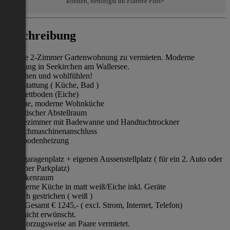
können, benötigst du Flatbee Plus+
Beschreibung
Schöne 2-Zimmer Gartenwohnung zu vermieten. Moderne
Wohnung in Seekirchen am Wallersee.
Einziehen und wohlfühlen!
* Ausstattung ( Küche, Bad )
* Parkettboden (Eiche)
* offene, moderne Wohnküche
* praktischer Abstellraum
* Badezimmer mit Badewanne und Handtuchtrockner
* Waschmaschinenanschluss
* Fußbodenheizung
* Lift
* Tiefgaragenplatz + eigenen Aussenstellplatz ( für ein 2. Auto oder
Besucher Parkplatz)
* Trockenraum
* Moderne Küche in matt weiß/Eiche inkl. Geräte
* Frisch gestrichen ( weiß )
Miete Gesamt € 1245,- ( excl. Strom, Internet, Telefon)
Tiere nicht erwünscht.
Wird vorzugsweise an Paare vermietet.