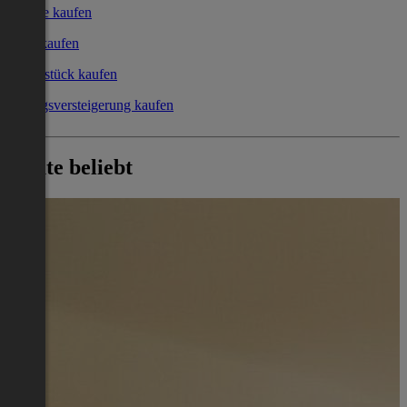
Garage kaufen
Büro kaufen
Grundstück kaufen
Zwangsversteigerung kaufen
Heute beliebt