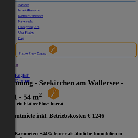
Startseite
Immobiliensuche
Kostenlos inserieren
Kartensuche
Umzugsvergleich
Über Flatbee
Blog
Flatbee Plus+ Zugang
German
English
German
Wohnung - Seekirchen am Wallersee -
2
5201 - 54 m
Dies ist ein Flatbee Plus+ Inserat
Gesamtmiete inkl. Betriebskosten
€ 1246
Preis-Barometer: +44% teurer als ähnliche Immobilien in