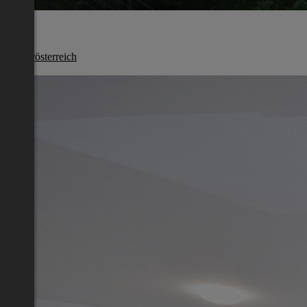
Melk
Niederösterreich
€ 669