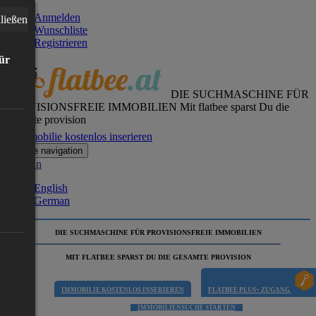
Anmelden
ließen
Wunschliste
Registrieren
für
DIE SUCHMASCHINE FÜR
PROVISIONSFREIE IMMOBILIEN
Mit flatbee sparst Du die
gesamte provision
Immobilie kostenlos inserieren
Toggle navigation
German
English
German
DIE SUCHMASCHINE FÜR PROVISIONSFREIE IMMOBILIEN
MIT FLATBEE SPARST DU DIE GESAMTE PROVISION
IMMOBILIE KOSTENLOS INSERIEREN
FLATBEE PLUS+ ZUGANG
IMMOBILIENSUCHE STARTEN