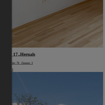
Wien 17.,Hernals
Wohnfläche: 78 Zimmer: 3
€ 1.980