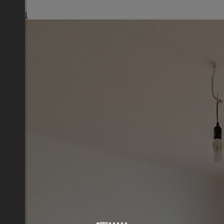
Wien
€ 1.461