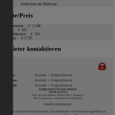
Ort:
Seekirchen am Wallersee
Miete/Preis
Gesamtmiete:
€ 1.246
Miete:
€ 915
Betriebskosten:
€ 331
Kaution:
€ 3.735
Anbieter kontaktieren
Name:
Kontakt + Originalinserat
Telefon:
Kontakt + Originalinserat
E-Mail:
Kontakt + Originalinserat
ANBIETER KONTAKTIEREN
+ MEHR DETAILS
Hole dir jetzt deinen Flatbee Plus+ Zugang!
Alle Funktionen und Inserate freischalten
Quelle:
examplesite
Um auf alle Suchfunktionen, Zusatzfeatures und Inserate zugreifen zu