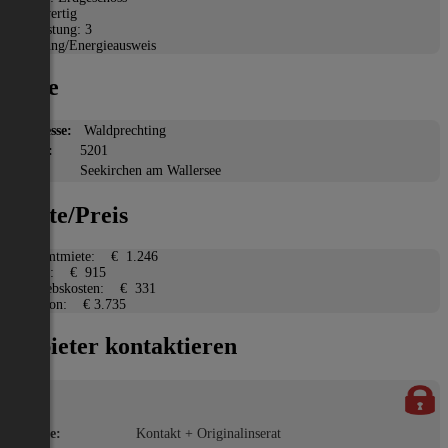
Neuwertig
Befristung: 3
Heizung/Energieausweis
Lage
Adresse:
Waldprechting
PLZ:
5201
Ort:
Seekirchen am Wallersee
Miete/Preis
Gesamtmiete:
€ 1.246
Miete:
€ 915
Betriebskosten:
€ 331
Kaution:
€ 3.735
Anbieter kontaktieren
Name:
Kontakt + Originalinserat