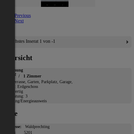
Previous
Next
Nächstes Inserat 1 von -1
Übersicht
Wohnung
2
54 m
/ 1 Zimmer
*
Terrasse, Garten, Parkplatz, Garage,
Etage: Erdgeschoss
Neuwertig
Befristung: 3
Heizung/Energieausweis
Lage
Adresse:
Waldprechting
PLZ:
5201