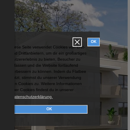
OK
Diese Seite verwendet Cookies von Erst-
und Drittanbietern, um dir ein großartiges
Nutzererlebnis zu bieten, Besucher zu
erfassen und die Website fortlaufend
verbessern zu können. Indem du Flatbee
nutzt, stimmst du unserer Verwendung
von Cookies zu. Weitere Informationen
über Cookies findest du in unserer
Datenschutzerklärung.
OK