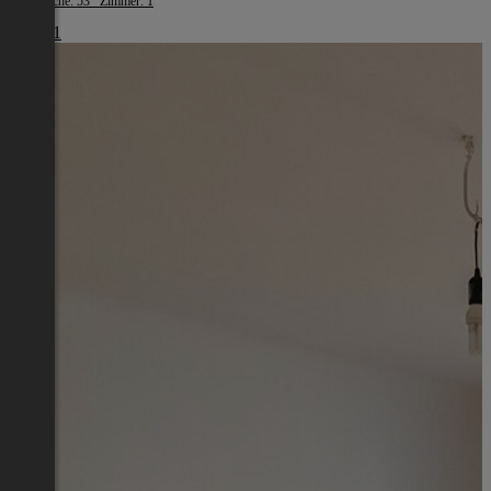
Wohnfläche: 53 Zimmer: 1
€ 1.461