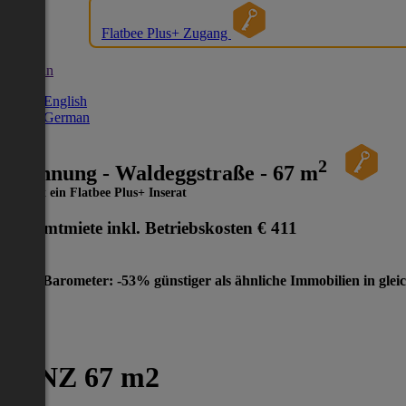
Flatbee Plus+ Zugang
German
English
German
2
Wohnung - Waldeggstraße - 67 m
Dies ist ein Flatbee Plus+ Inserat
Gesamtmiete inkl. Betriebskosten
€ 411
Preis-Barometer: -53% günstiger als ähnliche Immobilien in glei
-53%
LINZ 67 m2