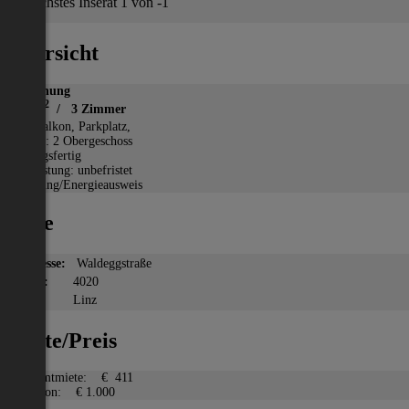
Nächstes Inserat 1 von -1
Übersicht
Wohnung
2
67 m
/ 3 Zimmer
*
Balkon, Parkplatz,
Etage: 2 Obergeschoss
Bezugsfertig
Befristung: unbefristet
Heizung/Energieausweis
Lage
Adresse:
Waldeggstraße
PLZ:
4020
Ort:
Linz
Miete/Preis
Gesamtmiete:
€ 411
Kaution:
€ 1.000