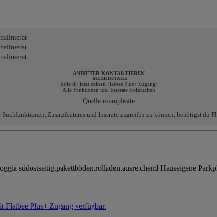
alinserat
alinserat
alinserat
ANBIETER KONTAKTIEREN
+ MEHR DETAILS
Hole dir jetzt deinen Flatbee Plus+ Zugang!
Alle Funktionen und Inserate freischalten
Quelle:
examplesite
e Suchfunktionen, Zusatzfeatures und Inserate zugreifen zu können, benötigst du Fl
loggia südostseitig.pakettböden,rolläden,ausreichend Hauseigene Park
it Flatbee Plus+ Zugang verfügbar.