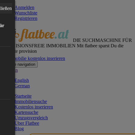
Anmelden
ließen
Wunschliste
Registrieren
für
DIE SUCHMASCHINE FÜR
PROVISIONSFREIE IMMOBILIEN
Mit flatbee sparst Du die
gesamte provision
Immobilie kostenlos inserieren
Toggle navigation
German
English
German
Startseite
Immobiliensuche
Kostenlos inserieren
Kartensuche
Umzugsvergleich
Über Flatbee
Blog