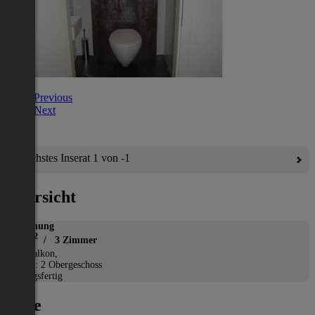
Previous
Next
Nächstes Inserat 1 von -1
Übersicht
Wohnung
2
76 m
/ 3 Zimmer
*
Balkon,
Etage: 2 Obergeschoss
Bezugsfertig
Lage