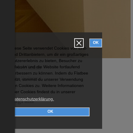
OK
Diese Seite verwendet Cookies von Erst-
und Drittanbietern, um dir ein großartiges
Nutzererlebnis zu bieten, Besucher zu
Wien 4.,Wieden
erfassen und die Website fortlaufend
verbessern zu können. Indem du Flatbee
Wohnfläche: 53 Zimmer: 1
nutzt, stimmst du unserer Verwendung
von Cookies zu. Weitere Informationen
€ 1.461
über Cookies findest du in unserer
Datenschutzerklärung.
Instagram
OK