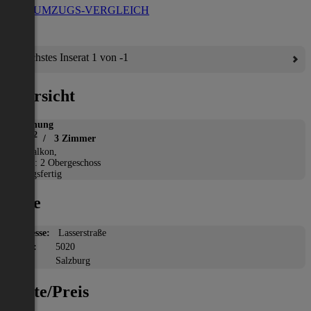
ZUM UMZUGS-VERGLEICH
Nächstes Inserat 1 von -1
Übersicht
Wohnung
2
76 m
/ 3 Zimmer
*
Balkon,
Etage: 2 Obergeschoss
Bezugsfertig
Lage
Adresse:
Lasserstraße
PLZ:
5020
Ort:
Salzburg
Miete/Preis