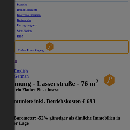
Startseite
Immobiliensuche
Kostenlos inserieren
Kartensuche
Umzugsvergleich
Über Flatbee
Blog
Flatbee Plus+ Zugang
German
English
German
2
Wohnung - Lasserstraße - 76 m
Dies ist ein Flatbee Plus+ Inserat
Gesamtmiete inkl. Betriebskosten
€ 693
Preis-Barometer: -52% günstiger als ähnliche Immobilien in
gleicher Lage