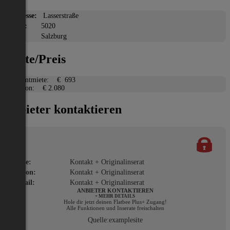
Adresse:
Lasserstraße
PLZ:
5020
Ort:
Salzburg
Miete/Preis
Gesamtmiete:
€ 693
Kaution:
€ 2.080
Anbieter kontaktieren
Name:
Kontakt + Originalinserat
Telefon:
Kontakt + Originalinserat
E-Mail:
Kontakt + Originalinserat
ANBIETER KONTAKTIEREN
+ MEHR DETAILS
Hole dir jetzt deinen Flatbee Plus+ Zugang!
Alle Funktionen und Inserate freischalten
Quelle:
examplesite