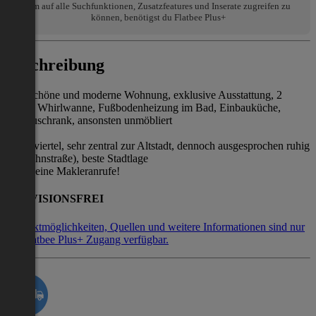
Um auf alle Suchfunktionen, Zusatzfeatures und Inserate zugreifen zu
können, benötigst du Flatbee Plus+
Beschreibung
Sehr schöne und moderne Wohnung, exklusive Ausstattung, 2
Bäder, Whirlwanne, Fußbodenheizung im Bad, Einbauküche,
Einbauschrank, ansonsten unmöbliert
Andräviertel, sehr zentral zur Altstadt, dennoch ausgesprochen ruhig
(Einbahnstraße), beste Stadtlage
Bitte keine Makleranrufe!
PROVISIONSFREI
Kontaktmöglichkeiten, Quellen und weitere Informationen sind nur
mit Flatbee Plus+ Zugang verfügbar.