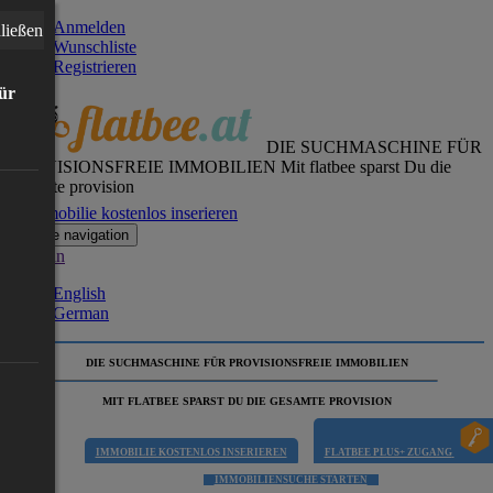
Anmelden
ließen
Wunschliste
Registrieren
für
DIE SUCHMASCHINE FÜR
PROVISIONSFREIE IMMOBILIEN
Mit flatbee sparst Du die
gesamte provision
Immobilie kostenlos inserieren
Toggle navigation
German
English
German
DIE SUCHMASCHINE FÜR PROVISIONSFREIE IMMOBILIEN
MIT FLATBEE SPARST DU DIE GESAMTE PROVISION
IMMOBILIE KOSTENLOS INSERIEREN
FLATBEE PLUS+ ZUGANG
IMMOBILIENSUCHE STARTEN