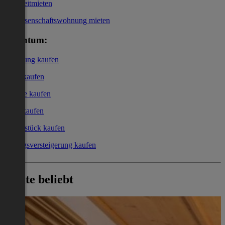
Kurzzeitmieten
Genossenschaftswohnung mieten
Eigentum:
Wohnung kaufen
Haus kaufen
Garage kaufen
Büro kaufen
Grundstück kaufen
Zwangsversteigerung kaufen
Heute beliebt