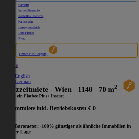
Startseite
Immobiliensuche
Kostenlos inserieren
Kartensuche
Umzugsvergleich
Über Flatbee
Blog
Flatbee Plus+ Zugang
German
English
German
2
Kurzzeitmiete - Wien - 1140 - 70 m
Dies ist ein Flatbee Plus+ Inserat
Gesamtmiete inkl. Betriebskosten
€ 0
Preis-Barometer: -100% günstiger als ähnliche Immobilien in
gleicher Lage