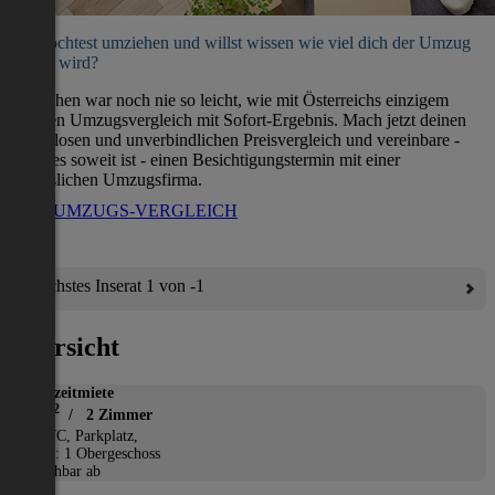
Du möchtest umziehen und willst wissen wie viel dich der Umzug
kosten wird?
Umziehen war noch nie so leicht, wie mit Österreichs einzigem
direkten Umzugsvergleich mit Sofort-Ergebnis. Mach jetzt deinen
kostenlosen und unverbindlichen Preisvergleich und vereinbare -
wenn es soweit ist - einen Besichtigungstermin mit einer
verlässlichen Umzugsfirma.
ZUM UMZUGS-VERGLEICH
Nächstes Inserat 1 von -1
Übersicht
Kurzzeitmiete
2
70 m
/ 2 Zimmer
*
WC, Parkplatz,
Etage: 1 Obergeschoss
Beziehbar ab