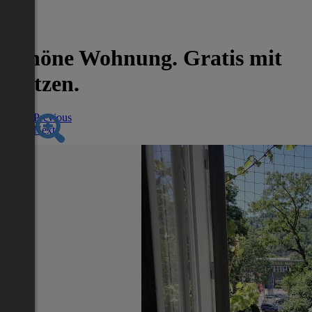
-100%
Schöne Wohnung. Gratis mit
Katzen.
Previous
Next
Nächstes Inserat 1 von -1
Übersicht
Kurzzeitmiete
2
70 m
/ 2 Zimmer
*
WC, Parkplatz,
Etage: 1 Obergeschoss
Beziehbar ab