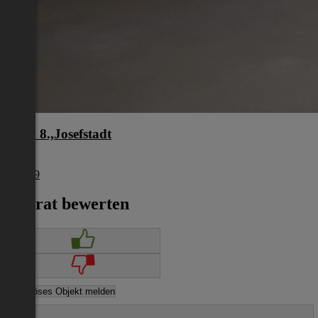
Wien 8.,Josefstadt
Wien
€ 1.849
Inserat bewerten