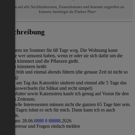
Um auf alle Suchfunktionen, Zusatzfeatures und Inserate zugreifen zu
können, benötigst du Flatbee Plus+
Beschreibung
Hallo,
wir fahren im Sommer für 68 Tage weg. Die Wohnung kann
solange wer umsonst haben, wenn er oder sie sich dafür um die
Katzen kümmert und die Pflanzen gießt.
Katzen kümmern heißt:
einmal früh und einmal abends füttern (die genaue Zeit ist nicht so
wichtig)
einmal am Tag das Katzenklo säubern und einmal alle 5 Tage das
Streu auswechseln (Ist Silikat und recht simpel)
Katzenfutter sowie Katzenstreu kaufe ich genug auf Vorrat für den
ganzen Zeitraum.
Potentielle Interessenten müssen nicht die ganzen 65 Tage hier sein.
Ab 30 Tagen lohnt es sich für mich. Dann kann ich es auch
stückeln.
Zeitraum: 28.06.
8
8
8
8
8
8
8
8
8
8
.2026
Bei Interesse und Fragen einfach melden