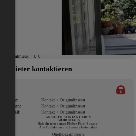
Lage
Adresse:
Isbarygasse 20a
PLZ:
1140
Ort:
Wien
Miete/Preis
Gesamtmiete:
€ 0
Anbieter kontaktieren
Name:
Kontakt + Originalinserat
Telefon:
Kontakt + Originalinserat
E-Mail:
Kontakt + Originalinserat
ANBIETER KONTAKTIEREN
+ MEHR DETAILS
Hole dir jetzt deinen Flatbee Plus+ Zugang!
Alle Funktionen und Inserate freischalten
Quelle:
examplesite