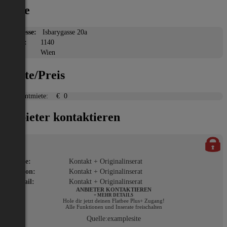
Lage
Adresse:
Isbarygasse 20a
PLZ:
1140
Ort:
Wien
Miete/Preis
Gesamtmiete:
€ 0
Anbieter kontaktieren
Name:
Kontakt + Originalinserat
Telefon:
Kontakt + Originalinserat
E-Mail:
Kontakt + Originalinserat
ANBIETER KONTAKTIEREN
+ MEHR DETAILS
Hole dir jetzt deinen Flatbee Plus+ Zugang!
Alle Funktionen und Inserate freischalten
Quelle:
examplesite