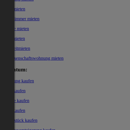
Haus mieten
WG-Zimmer mieten
Garage mieten
Büro mieten
Kurzzeitmieten
Genossenschaftswohnung mieten
Eigentum:
Wohnung kaufen
Haus kaufen
Garage kaufen
Büro kaufen
Grundstück kaufen