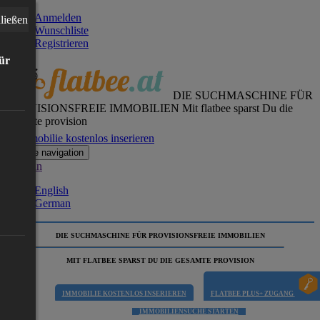
Anmelden
ließen
Wunschliste
Registrieren
für
DIE SUCHMASCHINE FÜR
PROVISIONSFREIE IMMOBILIEN
Mit flatbee sparst Du die
gesamte provision
Immobilie kostenlos inserieren
Toggle navigation
German
English
German
DIE SUCHMASCHINE FÜR PROVISIONSFREIE IMMOBILIEN
MIT FLATBEE SPARST DU DIE GESAMTE PROVISION
IMMOBILIE KOSTENLOS INSERIEREN
FLATBEE PLUS+ ZUGANG
IMMOBILIENSUCHE STARTEN