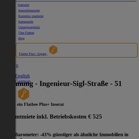
Startseite
Immobiliensuche
Kostenlos inserieren
Kartensuche
Umzugsvergleich
Über Flatbee
Blog
Flatbee Plus+ Zugang
German
English
German
Wohnung - Ingenieur-Sigl-Straße - 51
2
m
Dies ist ein Flatbee Plus+ Inserat
Gesamtmiete inkl. Betriebskosten
€ 525
Preis-Barometer: -43% günstiger als ähnliche Immobilien in