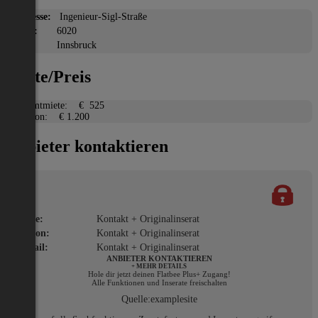
Adresse:
Ingenieur-Sigl-Straße
PLZ:
6020
Ort:
Innsbruck
Miete/Preis
Gesamtmiete:
€ 525
Kaution:
€ 1.200
Anbieter kontaktieren
Name:
Kontakt + Originalinserat
Telefon:
Kontakt + Originalinserat
E-Mail:
Kontakt + Originalinserat
ANBIETER KONTAKTIEREN
+ MEHR DETAILS
Hole dir jetzt deinen Flatbee Plus+ Zugang!
Alle Funktionen und Inserate freischalten
Quelle:
examplesite