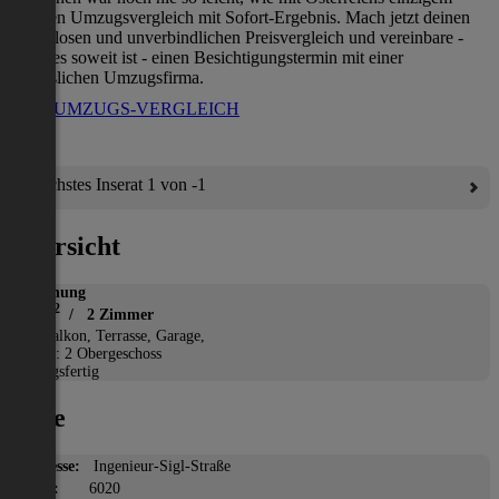
direkten Umzugsvergleich mit Sofort-Ergebnis. Mach jetzt deinen
kostenlosen und unverbindlichen Preisvergleich und vereinbare -
wenn es soweit ist - einen Besichtigungstermin mit einer
verlässlichen Umzugsfirma.
ZUM UMZUGS-VERGLEICH
Nächstes Inserat 1 von -1
Übersicht
Wohnung
2
51 m
/ 2 Zimmer
*
Balkon, Terrasse, Garage,
Etage: 2 Obergeschoss
Bezugsfertig
Lage
Adresse:
Ingenieur-Sigl-Straße
PLZ:
6020