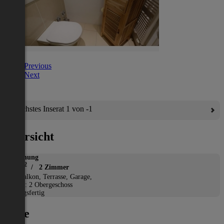
Previous
Next
Nächstes Inserat 1 von -1
Übersicht
Wohnung
2
51 m
/ 2 Zimmer
*
Balkon, Terrasse, Garage,
Etage: 2 Obergeschoss
Bezugsfertig
Lage