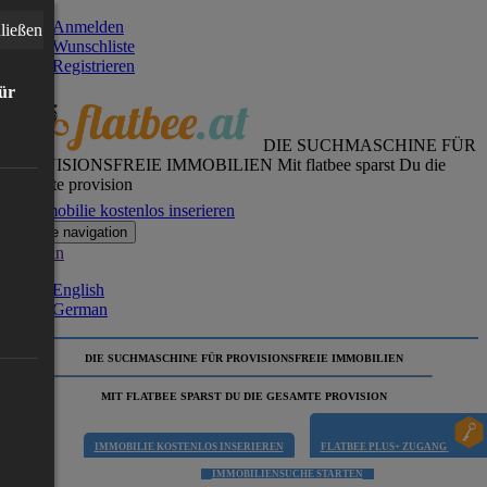
Anmelden
ließen
Wunschliste
Registrieren
für
DIE SUCHMASCHINE FÜR
PROVISIONSFREIE IMMOBILIEN
Mit flatbee sparst Du die
gesamte provision
Immobilie kostenlos inserieren
Toggle navigation
German
English
German
DIE SUCHMASCHINE FÜR PROVISIONSFREIE IMMOBILIEN
MIT FLATBEE SPARST DU DIE GESAMTE PROVISION
IMMOBILIE KOSTENLOS INSERIEREN
FLATBEE PLUS+ ZUGANG
IMMOBILIENSUCHE STARTEN