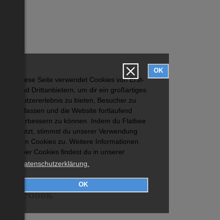
OK
Diese Seite verwendet Cookies von Erst-
und Drittanbietern, um dir ein großartiges
Nutzererlebnis zu bieten, Besucher zu
erfassen und die Website fortlaufend
verbessern zu können. Indem du Flatbee
nutzt, stimmst du unserer Verwendung
von Cookies zu. Weitere Informationen
über Cookies findest du in unserer
Datenschutzerklärung.
OK
Facebook