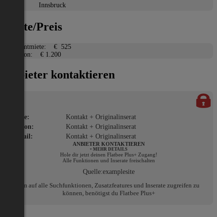
Ort:
Innsbruck
Miete/Preis
Gesamtmiete:
€ 525
Kaution:
€ 1.200
Anbieter kontaktieren
Name:
Kontakt + Originalinserat
Telefon:
Kontakt + Originalinserat
E-Mail:
Kontakt + Originalinserat
ANBIETER KONTAKTIEREN
+ MEHR DETAILS
Hole dir jetzt deinen Flatbee Plus+ Zugang!
Alle Funktionen und Inserate freischalten
Quelle:
examplesite
Um auf alle Suchfunktionen, Zusatzfeatures und Inserate zugreifen zu
können, benötigst du Flatbee Plus+