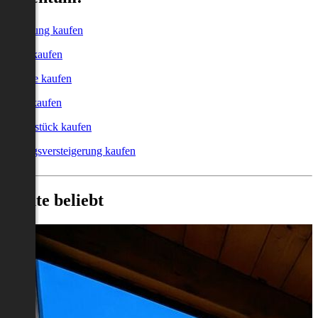
Wohnung kaufen
Haus kaufen
Garage kaufen
Büro kaufen
Grundstück kaufen
Zwangsversteigerung kaufen
Heute beliebt