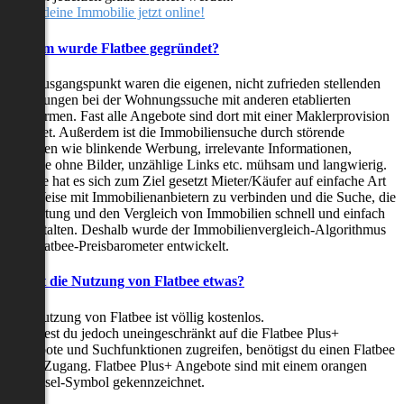
Stelle deine Immobilie jetzt online!
Warum wurde Flatbee gegründet?
Der Ausgangspunkt waren die eigenen, nicht zufrieden stellenden
Erfahrungen bei der Wohnungssuche mit anderen etablierten
Plattformen. Fast alle Angebote sind dort mit einer Maklerprovision
behaftet. Außerdem ist die Immobiliensuche durch störende
Faktoren wie blinkende Werbung, irrelevante Informationen,
Inserate ohne Bilder, unzählige Links etc. mühsam und langwierig.
Flatbee hat es sich zum Ziel gesetzt Mieter/Käufer auf einfache Art
und Weise mit Immobilienanbietern zu verbinden und die Suche, die
Bewertung und den Vergleich von Immobilien schnell und einfach
zu gestalten. Deshalb wurde der Immobilienvergleich-Algorithmus
und Flatbee-Preisbarometer entwickelt.
Kostet die Nutzung von Flatbee etwas?
Die Nutzung von Flatbee ist völlig kostenlos.
Möchtest du jedoch uneingeschränkt auf die Flatbee Plus+
Angebote und Suchfunktionen zugreifen, benötigst du einen Flatbee
Plus+ Zugang. Flatbee Plus+ Angebote sind mit einem orangen
Schlüssel-Symbol gekennzeichnet.