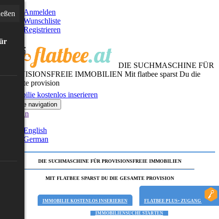
Anmelden
ießen
Wunschliste
Registrieren
für
DIE SUCHMASCHINE FÜR
PROVISIONSFREIE IMMOBILIEN
Mit flatbee sparst Du die
gesamte provision
Immobilie kostenlos inserieren
Toggle navigation
German
English
German
DIE SUCHMASCHINE FÜR PROVISIONSFREIE IMMOBILIEN
MIT FLATBEE SPARST DU DIE GESAMTE PROVISION
IMMOBILIE KOSTENLOS INSERIEREN
FLATBEE PLUS+ ZUGANG
IMMOBILIENSUCHE STARTEN