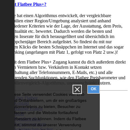
Was ist Flatbee Plus+?
Flatbee hat einen Algorithmus entwickelt, der vergleichbare
Immobilien einer Region/Umgebung analysiert und anhand
verschiedener Kriterien wie der Lage, der Ausstattung, dem Preis,
der Aktualität etc. bewertet. Dadurch werden die besten und
neuesten Inserate für dich herausgefiltert und übersichtlich im
Schnäppchenjäger Bereich aufgelistet. So findest du mit nur
wenigen Klicks die besten Schnäppchen im Internet und das sogar
als Ranking (angefangen mit Platz 1, gefolgt von Platz 2 usw.)!
Nur mit dem Flatbee Plus+ Zugang kannst du dich außerdem direkt
mit den Vermietern bzw. Verkäufern in Kontakt setzen
(Freischaltung aller Telefonnummern, E-Mails, etc.) und alle
zeitsparenden Suchfunktionen, wie den Flatbee Preisbarometer und
Immobilienvergleich-Algorithmus, uneingeschränkt nutzen.
OK
Diese Seite verwendet Cookies von Erst-
Über Flatbee
und Drittanbietern, um dir ein großartiges
Kontakt
Nutzererlebnis zu bieten, Besucher zu
Häufige Fragen
erfassen und die Website fortlaufend
AGB
Portalbetreiber
verbessern zu können. Indem du Flatbee
Partnerprogramm
nutzt, stimmst du unserer Verwendung
Schnäppchen-Sucher