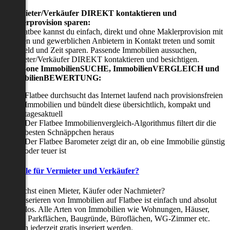
Viermieter/Verkäufer DIREKT kontaktieren und
Maklerprovision sparen:
Mit Flatbee kannst du einfach, direkt und ohne Maklerprovision mit
privaten und gewerblichen Anbietern in Kontakt treten und somit
viel Geld und Zeit sparen. Passende Immobilien aussuchen,
Vermieter/Verkäufer DIREKT kontaktieren und besichtigen.
All-in-one ImmobilienSUCHE, ImmobilienVERGLEICH und
ImmobilienBEWERTUNG:
Flatbee durchsucht das Internet laufend nach provisionsfreien
Immobilien und bündelt diese übersichtlich, kompakt und
tagesaktuell
Der Flatbee Immobilienvergleich-Algorithmus filtert dir die
besten Schnäppchen heraus
Der Flatbee Barometer zeigt dir an, ob eine Immobilie günstig
oder teuer ist
Vorteile für Vermieter und Verkäufer?
Du suchst einen Mieter, Käufer oder Nachmieter?
Das Inserieren von Immobilien auf Flatbee ist einfach und absolut
kostenlos. Alle Arten von Immobilien wie Wohnungen, Häuser,
Villen, Parkflächen, Baugründe, Büroflächen, WG-Zimmer etc.
können jederzeit gratis inseriert werden.