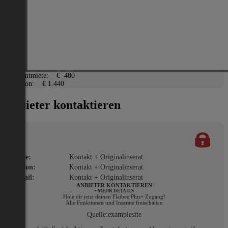
Adresse:
Fendigasse
PLZ:
1050
Ort:
Wohnung
Miete/Preis
Gesamtmiete:
€ 480
Kaution:
€ 1.440
Anbieter kontaktieren
Name:
Kontakt + Originalinserat
Telefon:
Kontakt + Originalinserat
E-Mail:
Kontakt + Originalinserat
ANBIETER KONTAKTIEREN
+ MEHR DETAILS
Hole dir jetzt deinen Flatbee Plus+ Zugang!
Alle Funktionen und Inserate freischalten
Quelle:
examplesite