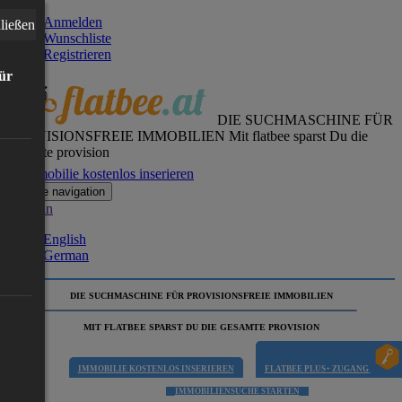
Anmelden
ließen
Wunschliste
Registrieren
für
DIE SUCHMASCHINE FÜR
PROVISIONSFREIE IMMOBILIEN
Mit flatbee sparst Du die
gesamte provision
Immobilie kostenlos inserieren
Toggle navigation
German
English
German
DIE SUCHMASCHINE FÜR PROVISIONSFREIE IMMOBILIEN
MIT FLATBEE SPARST DU DIE GESAMTE PROVISION
IMMOBILIE KOSTENLOS INSERIEREN
FLATBEE PLUS+ ZUGANG
IMMOBILIENSUCHE STARTEN