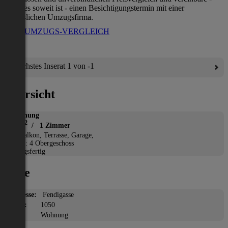
wenn es soweit ist - einen Besichtigungstermin mit einer
verlässlichen Umzugsfirma.
ZUM UMZUGS-VERGLEICH
Nächstes Inserat 1 von -1
Übersicht
Wohnung
2
41 m
/ 1 Zimmer
*
Balkon, Terrasse, Garage,
Etage: 4 Obergeschoss
Bezugsfertig
Lage
Adresse:
Fendigasse
PLZ:
1050
Ort:
Wohnung