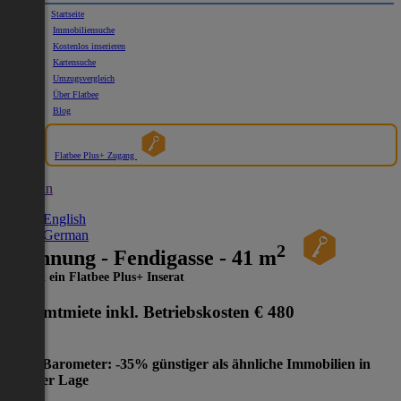
Startseite
Immobiliensuche
Kostenlos inserieren
Kartensuche
Umzugsvergleich
Über Flatbee
Blog
Flatbee Plus+ Zugang
German
English
German
2
Wohnung - Fendigasse - 41 m
Dies ist ein Flatbee Plus+ Inserat
Gesamtmiete inkl. Betriebskosten
€ 480
Preis-Barometer: -35% günstiger als ähnliche Immobilien in
gleicher Lage