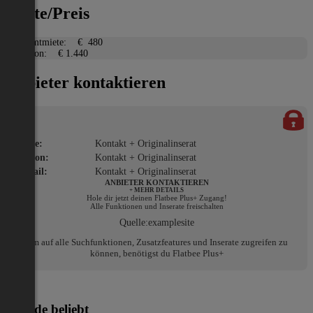
Miete/Preis
Gesamtmiete:
€ 480
Kaution:
€ 1.440
Anbieter kontaktieren
Name:
Kontakt + Originalinserat
Telefon:
Kontakt + Originalinserat
E-Mail:
Kontakt + Originalinserat
ANBIETER KONTAKTIEREN
+ MEHR DETAILS
Hole dir jetzt deinen Flatbee Plus+ Zugang!
Alle Funktionen und Inserate freischalten
Quelle:
examplesite
Um auf alle Suchfunktionen, Zusatzfeatures und Inserate zugreifen zu
können, benötigst du Flatbee Plus+
Gerade beliebt