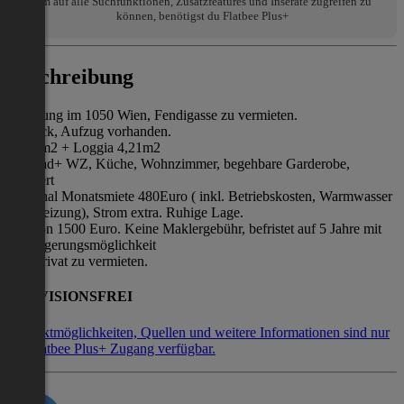
Um auf alle Suchfunktionen, Zusatzfeatures und Inserate zugreifen zu
können, benötigst du Flatbee Plus+
Beschreibung
Wohnung im 1050 Wien, Fendigasse zu vermieten.
4. Stock, Aufzug vorhanden.
36,72m2 + Loggia 4,21m2
VZ,Bad+ WZ, Küche, Wohnzimmer, begehbare Garderobe,
möbliert
Pauschal Monatsmiete 480Euro ( inkl. Betriebskosten, Warmwasser
und Heizung), Strom extra. Ruhige Lage.
Kaution 1500 Euro. Keine Maklergebühr, befristet auf 5 Jahre mit
Verlängerungsmöglichkeit
Von Privat zu vermieten.
PROVISIONSFREI
Kontaktmöglichkeiten, Quellen und weitere Informationen sind nur
mit Flatbee Plus+ Zugang verfügbar.