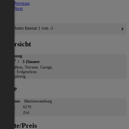
Previous
Next
Nächstes Inserat 1 von -1
Übersicht
Wohnung
2
85 m
/ 3 Zimmer
*
Balkon, Terrasse, Garage,
Etage: Erdgeschoss
Bezugsfertig
Lage
Adresse:
Martinswandweg
PLZ:
6170
Ort:
Zirl
Miete/Preis