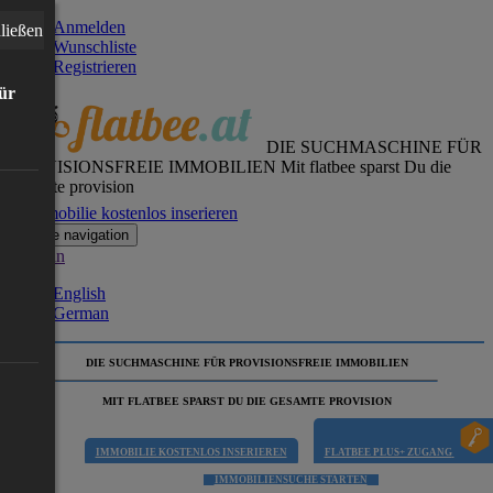
Anmelden
ließen
Wunschliste
Registrieren
für
DIE SUCHMASCHINE FÜR
PROVISIONSFREIE IMMOBILIEN
Mit flatbee sparst Du die
gesamte provision
Immobilie kostenlos inserieren
Toggle navigation
German
English
German
DIE SUCHMASCHINE FÜR PROVISIONSFREIE IMMOBILIEN
MIT FLATBEE SPARST DU DIE GESAMTE PROVISION
IMMOBILIE KOSTENLOS INSERIEREN
FLATBEE PLUS+ ZUGANG
IMMOBILIENSUCHE STARTEN