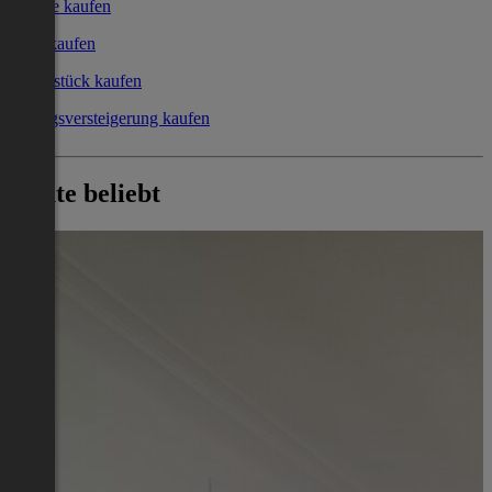
Garage kaufen
Büro kaufen
Grundstück kaufen
Zwangsversteigerung kaufen
Heute beliebt