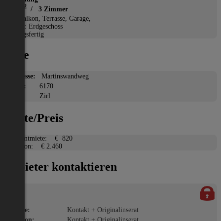
2
85 m
/ 3 Zimmer
*
Balkon, Terrasse, Garage,
Etage: Erdgeschoss
Bezugsfertig
Lage
Adresse:
Martinswandweg
PLZ:
6170
Ort:
Zirl
Miete/Preis
Gesamtmiete:
€ 820
Kaution:
€ 2.460
Anbieter kontaktieren
Name:
Kontakt + Originalinserat
Telefon:
Kontakt + Originalinserat