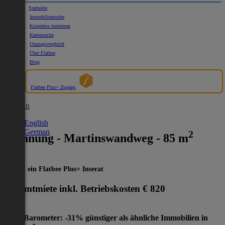
Startseite
Immobiliensuche
Kostenlos inserieren
Kartensuche
Umzugsvergleich
Über Flatbee
Blog
Flatbee Plus+ Zugang
German
English
German
2
Wohnung - Martinswandweg - 85 m
Dies ist ein Flatbee Plus+ Inserat
Gesamtmiete inkl. Betriebskosten
€ 820
Preis-Barometer: -31% günstiger als ähnliche Immobilien in