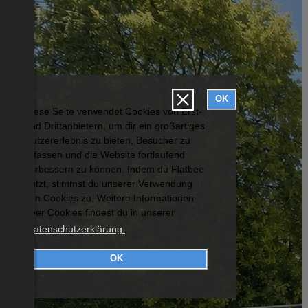
OK
Diese Seite verwendet Cookies von Erst-
und Drittanbietern, um dir ein großartiges
Nutzererlebnis zu bieten, Besucher zu
erfassen und die Website fortlaufend
verbessern zu können. Indem du Flatbee
nutzt, stimmst du unserer Verwendung
von Cookies zu. Weitere Informationen
über Cookies findest du in unserer
Datenschutzerklärung.
OK