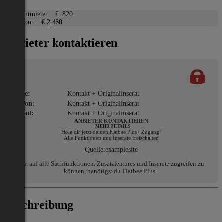
Gesamtmiete:
€ 820
Kaution:
€ 2.460
Anbieter kontaktieren
Name:
Kontakt + Originalinserat
Telefon:
Kontakt + Originalinserat
E-Mail:
Kontakt + Originalinserat
ANBIETER KONTAKTIEREN
+ MEHR DETAILS
Hole dir jetzt deinen Flatbee Plus+ Zugang!
Alle Funktionen und Inserate freischalten
Quelle:
examplesite
Um auf alle Suchfunktionen, Zusatzfeatures und Inserate zugreifen zu
können, benötigst du Flatbee Plus+
Beschreibung