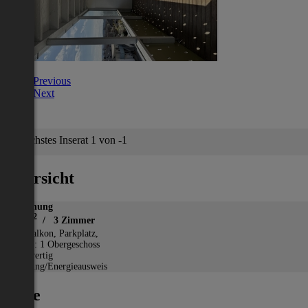
Previous
Next
Nächstes Inserat 1 von -1
Übersicht
Wohnung
2
70 m
/ 3 Zimmer
*
Balkon, Parkplatz,
Etage: 1 Obergeschoss
Neuwertig
Heizung/Energieausweis
Lage