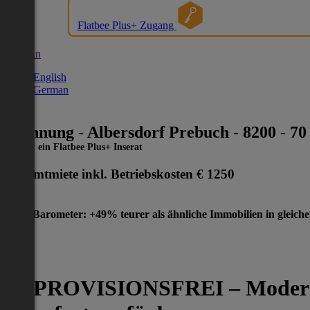
Flatbee Plus+ Zugang
German
English
German
Wohnung - Albersdorf Prebuch - 8200 - 70
Dies ist ein Flatbee Plus+ Inserat
Gesamtmiete inkl. Betriebskosten
€ 1250
Preis-Barometer: +49% teurer als ähnliche Immobilien in gleich
🏡 PROVISIONSFREI – Moderne