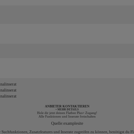
alinserat
alinserat
alinserat
ANBIETER KONTAKTIEREN
+ MEHR DETAILS
Hole dir jetzt deinen Flatbee Plus+ Zugang!
Alle Funktionen und Inserate freischalten
Quelle:
examplesite
e Suchfunktionen, Zusatzfeatures und Inserate zugreifen zu können, benötigst du Fl