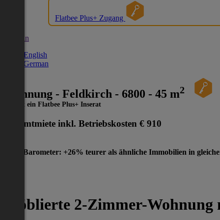
Flatbee Plus+ Zugang
German
English
German
2
Wohnung - Feldkirch - 6800 - 45 m
Dies ist ein Flatbee Plus+ Inserat
Gesamtmiete inkl. Betriebskosten
€ 910
Preis-Barometer: +26% teurer als ähnliche Immobilien in gleich
Möblierte 2-Zimmer-Wohnung mi