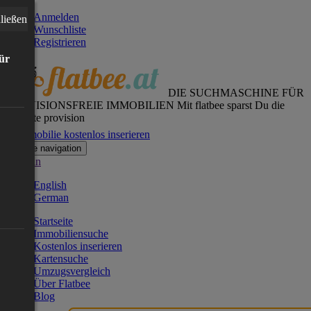
Anmelden
ließen
Wunschliste
Registrieren
für
DIE SUCHMASCHINE FÜR
PROVISIONSFREIE IMMOBILIEN
Mit flatbee sparst Du die
gesamte provision
Immobilie kostenlos inserieren
Toggle navigation
German
English
German
Startseite
Immobiliensuche
Kostenlos inserieren
Kartensuche
Umzugsvergleich
Über Flatbee
Blog