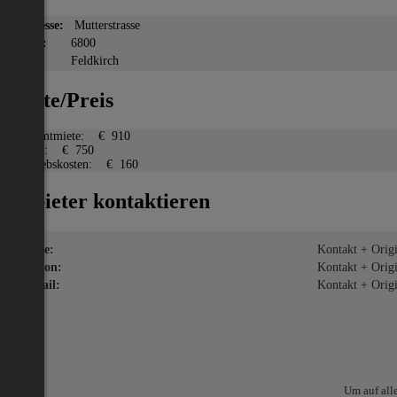
Adresse:
Mutterstrasse
PLZ:
6800
Ort:
Feldkirch
Miete/Preis
Gesamtmiete:
€ 910
Miete:
€ 750
Betriebskosten:
€ 160
Anbieter kontaktieren
Name:
Kontakt + Origin
Telefon:
Kontakt + Origin
E-Mail:
Kontakt + Origin
Um auf all