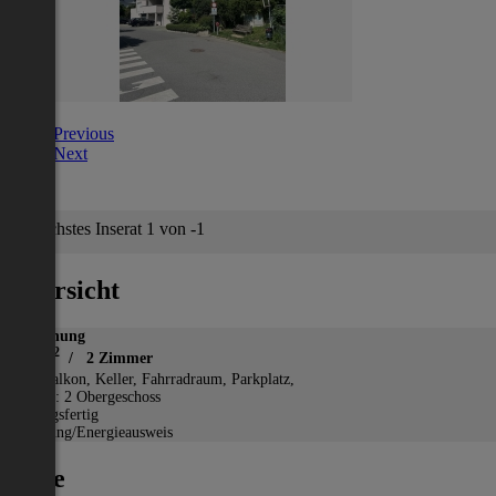
Previous
Next
Nächstes Inserat 1 von -1
Übersicht
Wohnung
2
45 m
/ 2 Zimmer
*
Balkon, Keller, Fahrradraum, Parkplatz,
Etage: 2 Obergeschoss
Bezugsfertig
Heizung/Energieausweis
Lage