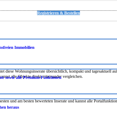
Registrieren & Bestellen
onsfreien Immobilien
tet diese Wohnungsinserate übersichtlich, kompakt und tagesaktuell auf 
nnst alle Objekte direkt miteinander vergleichen.
rate sowie alle Premium-Funktionen
uesten und am besten bewerteten Inserate und kannst alle Portalfunkti
chen heraus