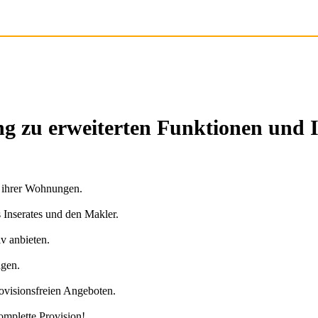
g zu erweiterten Funktionen und 
n ihrer Wohnungen.
s Inserates und den Makler.
v anbieten.
agen.
ovisionsfreien Angeboten.
omplette Provision!