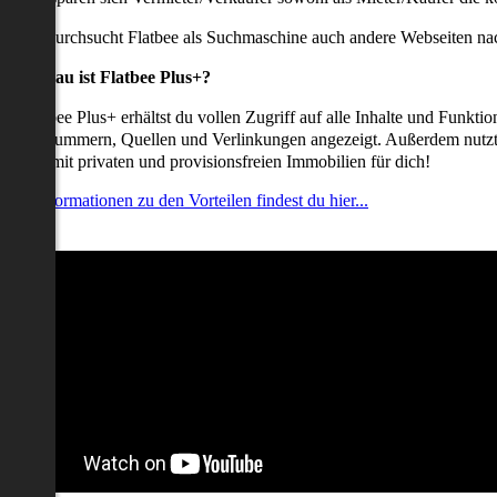
udem durchsucht Flatbee als Suchmaschine auch andere Webseiten nac
Was genau ist Flatbee Plus+?
it Flatbee Plus+ erhältst du vollen Zugriff auf alle Inhalte und Funkt
elefonnummern, Quellen und Verlinkungen angezeigt. Außerdem nutzt d
nserate mit privaten und provisionsfreien Immobilien für dich!
ehr Informationen zu den Vorteilen findest du hier...