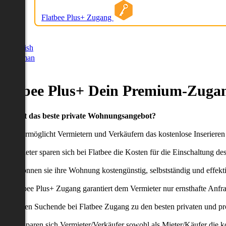
Flatbee Plus+ Zugang
German
English
German
Flatbee Plus+ Dein Premium-Zugan
Du willst das beste private Wohnungsangebot?
latbee ermöglicht Vermietern und Verkäufern das kostenlose Inseriere
ie Anbieter sparen sich bei Flatbee die Kosten für die Einschaltung de
aher können sie ihre Wohnung kostengünstig, selbstständig und effekti
er Flatbee Plus+ Zugang garantiert dem Vermieter nur ernsthafte Anfr
o erhalten Suchende bei Flatbee Zugang zu den besten privaten und pr
ei uns sparen sich Vermieter/Verkäufer sowohl als Mieter/Käufer die k