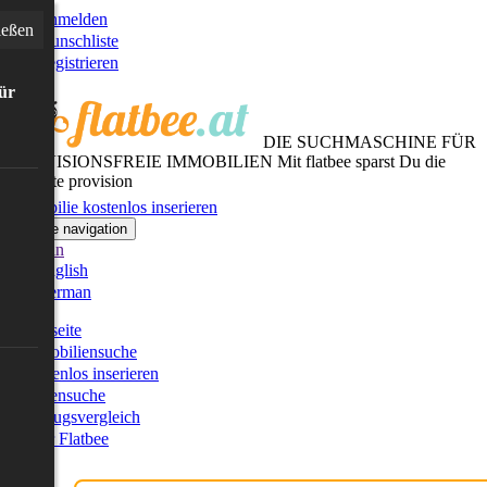
Anmelden
ießen
Wunschliste
Registrieren
für
DIE SUCHMASCHINE FÜR
PROVISIONSFREIE IMMOBILIEN
Mit flatbee sparst Du die
gesamte provision
Immobilie kostenlos inserieren
Toggle navigation
German
English
German
Startseite
Immobiliensuche
Kostenlos inserieren
Kartensuche
Umzugsvergleich
Über Flatbee
Blog