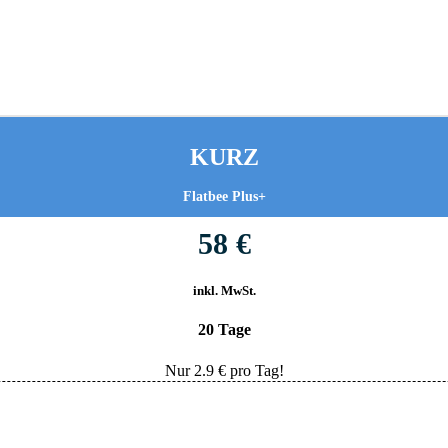
KURZ
Flatbee Plus+
58 €
inkl. MwSt.
20 Tage
Nur
2.9
€ pro Tag!