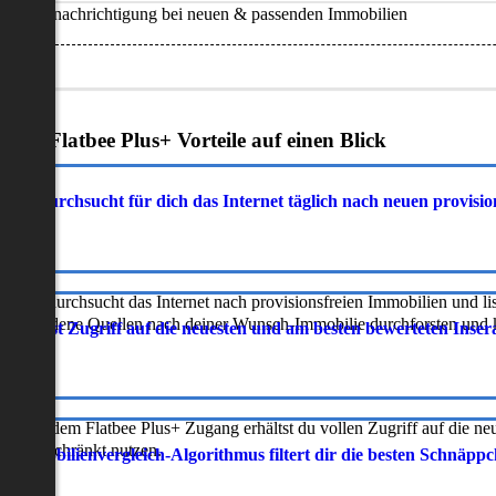
Benachrichtigung bei neuen & passenden Immobilien
Deine Flatbee Plus+ Vorteile auf einen Blick
atbee durchsucht für dich das Internet täglich nach neuen provisi
latbee durchsucht das Internet nach provisionsfreien Immobilien und lis
erschiedene Quellen nach deiner Wunsch-Immobilie durchforsten und ka
 erhältst Zugriff auf die neuesten und am besten bewerteten Inse
ur mit dem Flatbee Plus+ Zugang erhältst du vollen Zugriff auf die ne
neingeschränkt nutzen.
r Immobilienvergleich-Algorithmus filtert dir die besten Schnäpp