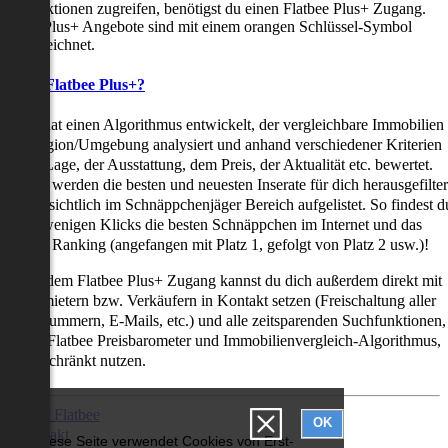
uchfunktionen zugreifen, benötigst du einen Flatbee Plus+ Zugang.
latbee Plus+ Angebote sind mit einem orangen Schlüssel-Symbol
ekennzeichnet.
as ist Flatbee Plus+?
latbee hat einen Algorithmus entwickelt, der vergleichbare Immobilien
iner Region/Umgebung analysiert und anhand verschiedener Kriterien
ie der Lage, der Ausstattung, dem Preis, der Aktualität etc. bewertet.
adurch werden die besten und neuesten Inserate für dich herausgefilter
nd übersichtlich im Schnäppchenjäger Bereich aufgelistet. So findest d
it nur wenigen Klicks die besten Schnäppchen im Internet und das
ogar als Ranking (angefangen mit Platz 1, gefolgt von Platz 2 usw.)!
ur mit dem Flatbee Plus+ Zugang kannst du dich außerdem direkt mit
en Vermietern bzw. Verkäufern in Kontakt setzen (Freischaltung aller
elefonnummern, E-Mails, etc.) und alle zeitsparenden Suchfunktionen,
ie den Flatbee Preisbarometer und Immobilienvergleich-Algorithmus,
neingeschränkt nutzen.
Über Flatbee
OK
Kontakt
Diese Seite verwendet Cookies von Erst-