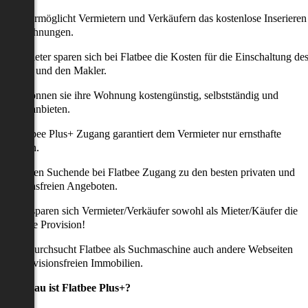
latbee ermöglicht Vermietern und Verkäufern das kostenlose Inserieren
ihrer Wohnungen.
ie Anbieter sparen sich bei Flatbee die Kosten für die Einschaltung de
nserates und den Makler.
aher können sie ihre Wohnung kostengünstig, selbstständig und
ffektiv anbieten.
er Flatbee Plus+ Zugang garantiert dem Vermieter nur ernsthafte
Anfragen.
o erhalten Suchende bei Flatbee Zugang zu den besten privaten und
rovisionsfreien Angeboten.
ei uns sparen sich Vermieter/Verkäufer sowohl als Mieter/Käufer die
omplette Provision!
udem durchsucht Flatbee als Suchmaschine auch andere Webseiten
ach provisionsfreien Immobilien.
Was genau ist Flatbee Plus+?