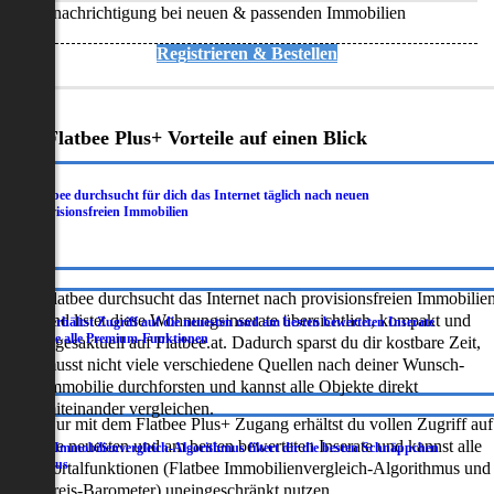
Benachrichtigung bei neuen & passenden Immobilien
Registrieren & Bestellen
Deine Flatbee Plus+ Vorteile auf einen Blick
Flatbee durchsucht für dich das Internet täglich nach neuen
.
provisionsfreien Immobilien
Flatbee durchsucht das Internet nach provisionsfreien Immobilie
und listet diese Wohnungsinserate übersichtlich, kompakt und
Du erhältst Zugriff auf die neuesten und am besten bewerteten Inserate
.
sowie alle Premium-Funktionen
tagesaktuell auf Flatbee.at. Dadurch sparst du dir kostbare Zeit,
musst nicht viele verschiedene Quellen nach deiner Wunsch-
Immobilie durchforsten und kannst alle Objekte direkt
miteinander vergleichen.
Nur mit dem Flatbee Plus+ Zugang erhältst du vollen Zugriff auf
die neuesten und am besten bewerteten Inserate und kannst alle
Der Immobilienvergleich-Algorithmus filtert dir die besten Schnäppchen
.
heraus
Portalfunktionen (Flatbee Immobilienvergleich-Algorithmus und
Preis-Barometer) uneingeschränkt nutzen.