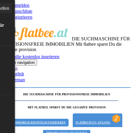
Anmelden
ießen
Wunschliste
Registrieren
für
DIE SUCHMASCHINE FÜR
PROVISIONSFREIE IMMOBILIEN
Mit flatbee sparst Du die
gesamte provision
Immobilie kostenlos inserieren
Toggle navigation
German
English
German
DIE SUCHMASCHINE FÜR PROVISIONSFREIE IMMOBILIEN
MIT FLATBEE SPARST DU DIE GESAMTE PROVISION
IMMOBILIE KOSTENLOS INSERIEREN
FLATBEE PLUS+ ZUGANG