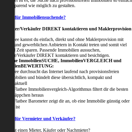
nser Ziel ist es, die Suche nach provisionsfreien Immobilien so einfach
nd zeitsparend wie möglich zu gestalten.
Vorteile für Immobiliensuchende?
Viermieter/Verkäufer DIREKT kontaktieren und Maklerprovision
sparen:
it Flatbee kannst du einfach, direkt und ohne Maklerprovision mit
rivaten und gewerblichen Anbietern in Kontakt treten und somit viel
eld und Zeit sparen. Passende Immobilien aussuchen,
ermieter/Verkäufer DIREKT kontaktieren und besichtigen.
All-in-one ImmobilienSUCHE, ImmobilienVERGLEICH und
ImmobilienBEWERTUNG:
Flatbee durchsucht das Internet laufend nach provisionsfreien
Immobilien und bündelt diese übersichtlich, kompakt und
tagesaktuell
Der Flatbee Immobilienvergleich-Algorithmus filtert dir die besten
Schnäppchen heraus
Der Flatbee Barometer zeigt dir an, ob eine Immobilie günstig oder
teuer ist
Vorteile für Vermieter und Verkäufer?
u suchst einen Mieter, Käufer oder Nachmieter?