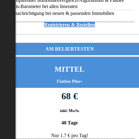
Zeitsparender Immobilienvergleich-Algorithmus & Flatbee
Preis-Barometer bei allen Inseraten
Benachrichtigung bei neuen & passenden Immobilien
Registrieren & Bestellen
AM BELIEBTESTEN
MITTEL
Flatbee Plus+
68 €
inkl. MwSt.
40 Tage
Nur
1.7
€ pro Tag!