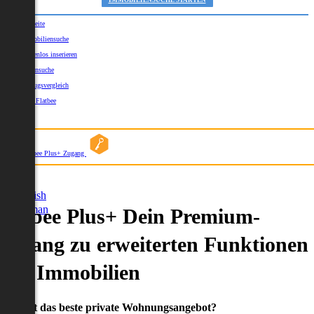
IMMOBILIENSUCHE STARTEN
Startseite
Immobiliensuche
Kostenlos inserieren
Kartensuche
Umzugsvergleich
Über Flatbee
Blog
Flatbee Plus+ Zugang
German
English
German
Flatbee Plus+ Dein Premium-
Zugang zu erweiterten Funktionen
und Immobilien
Du willst das beste private Wohnungsangebot?