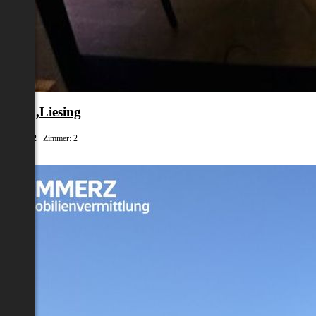
en 23.,Liesing
fläche: 52 Zimmer: 2
99