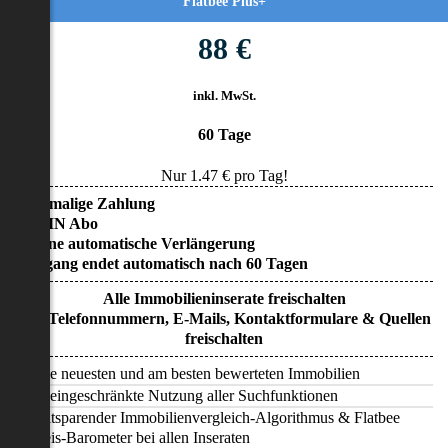
Flatbee Plus+
88 €
inkl. MwSt.
60 Tage
Nur
1.47
€ pro Tag!
• Einmalige Zahlung
• KEIN Abo
• Keine automatische Verlängerung
• Zugang endet automatisch nach 60 Tagen
Alle Immobilieninserate freischalten
Alle Telefonnummern, E-Mails, Kontaktformulare & Quellen
freischalten
Alle neuesten und am besten bewerteten Immobilien
Uneingeschränkte Nutzung aller Suchfunktionen
Zeitsparender Immobilienvergleich-Algorithmus & Flatbee
Preis-Barometer bei allen Inseraten