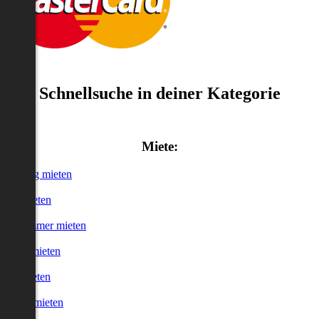
Schnellsuche in deiner Kategorie
Miete:
Wohnung mieten
Haus mieten
WG-Zimmer mieten
Garage mieten
Büro mieten
urzzeitmieten