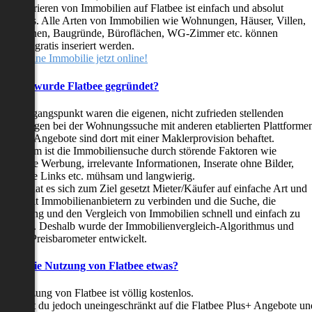
as Inserieren von Immobilien auf Flatbee ist einfach und absolut
ostenlos. Alle Arten von Immobilien wie Wohnungen, Häuser, Villen,
arkflächen, Baugründe, Büroflächen, WG-Zimmer etc. können
ederzeit gratis inseriert werden.
telle deine Immobilie jetzt online!
Warum wurde Flatbee gegründet?
er Ausgangspunkt waren die eigenen, nicht zufrieden stellenden
rfahrungen bei der Wohnungssuche mit anderen etablierten Plattforme
ast alle Angebote sind dort mit einer Maklerprovision behaftet.
ußerdem ist die Immobiliensuche durch störende Faktoren wie
linkende Werbung, irrelevante Informationen, Inserate ohne Bilder,
nzählige Links etc. mühsam und langwierig.
latbee hat es sich zum Ziel gesetzt Mieter/Käufer auf einfache Art und
eise mit Immobilienanbietern zu verbinden und die Suche, die
ewertung und den Vergleich von Immobilien schnell und einfach zu
estalten. Deshalb wurde der Immobilienvergleich-Algorithmus und
latbee-Preisbarometer entwickelt.
Kostet die Nutzung von Flatbee etwas?
ie Nutzung von Flatbee ist völlig kostenlos.
öchtest du jedoch uneingeschränkt auf die Flatbee Plus+ Angebote un