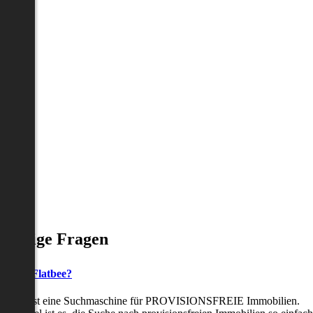
Häufige Fragen
as ist Flatbee?
Flatbee ist eine Suchmaschine für PROVISIONSFREIE Immobilien.