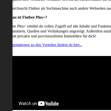
udem durchsucht Flatbee als Suchmaschine auch andere Webseiten nac
Was genau ist Flatbee Plus+?
it Flatbee Plus+ erhältst du vollen Zugriff auf alle Inhalte und Funkt
elefonnummern, Quellen und Verlinkungen angezeigt. Außerdem nutzt d
nserate mit privaten und provisionsfreien Immobilien für dich!
ehr Informationen zu den Vorteilen findest du hier...