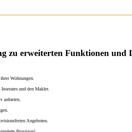
g zu erweiterten Funktionen und 
n ihrer Wohnungen.
s Inserates und den Makler.
v anbieten.
agen.
ovisionsfreien Angeboten.
omplette Provision!