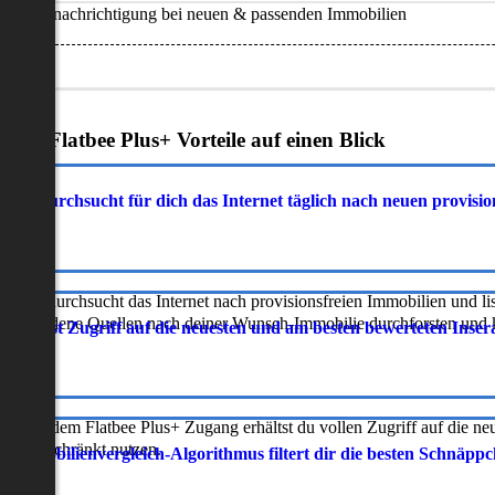
Benachrichtigung bei neuen & passenden Immobilien
Deine Flatbee Plus+ Vorteile auf einen Blick
atbee durchsucht für dich das Internet täglich nach neuen provisi
latbee durchsucht das Internet nach provisionsfreien Immobilien und lis
erschiedene Quellen nach deiner Wunsch-Immobilie durchforsten und ka
 erhältst Zugriff auf die neuesten und am besten bewerteten Inse
ur mit dem Flatbee Plus+ Zugang erhältst du vollen Zugriff auf die ne
neingeschränkt nutzen.
r Immobilienvergleich-Algorithmus filtert dir die besten Schnäpp