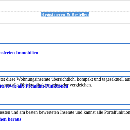
Registrieren & Bestellen
onsfreien Immobilien
tet diese Wohnungsinserate übersichtlich, kompakt und tagesaktuell auf 
nnst alle Objekte direkt miteinander vergleichen.
rate sowie alle Premium-Funktionen
uesten und am besten bewerteten Inserate und kannst alle Portalfunkti
chen heraus