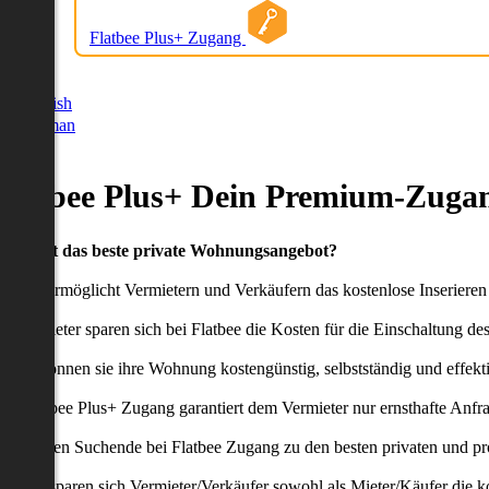
Flatbee Plus+ Zugang
German
English
German
Flatbee Plus+ Dein Premium-Zugan
Du willst das beste private Wohnungsangebot?
latbee ermöglicht Vermietern und Verkäufern das kostenlose Inseriere
ie Anbieter sparen sich bei Flatbee die Kosten für die Einschaltung de
aher können sie ihre Wohnung kostengünstig, selbstständig und effekti
er Flatbee Plus+ Zugang garantiert dem Vermieter nur ernsthafte Anfr
o erhalten Suchende bei Flatbee Zugang zu den besten privaten und pr
ei uns sparen sich Vermieter/Verkäufer sowohl als Mieter/Käufer die k