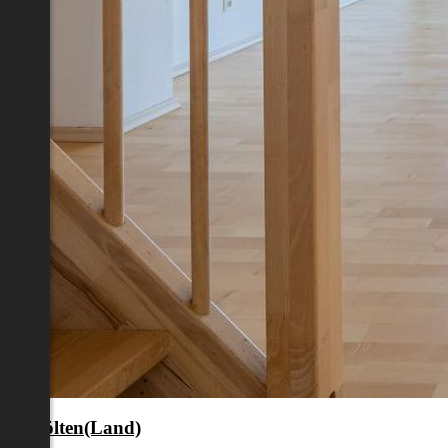
nkt Pölten(Land)