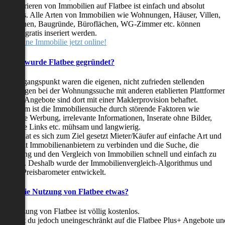
as Inserieren von Immobilien auf Flatbee ist einfach und absolut
ostenlos. Alle Arten von Immobilien wie Wohnungen, Häuser, Villen,
arkflächen, Baugründe, Büroflächen, WG-Zimmer etc. können
ederzeit gratis inseriert werden.
telle deine Immobilie jetzt online!
Warum wurde Flatbee gegründet?
er Ausgangspunkt waren die eigenen, nicht zufrieden stellenden
rfahrungen bei der Wohnungssuche mit anderen etablierten Plattforme
ast alle Angebote sind dort mit einer Maklerprovision behaftet.
ußerdem ist die Immobiliensuche durch störende Faktoren wie
linkende Werbung, irrelevante Informationen, Inserate ohne Bilder,
nzählige Links etc. mühsam und langwierig.
latbee hat es sich zum Ziel gesetzt Mieter/Käufer auf einfache Art und
eise mit Immobilienanbietern zu verbinden und die Suche, die
ewertung und den Vergleich von Immobilien schnell und einfach zu
estalten. Deshalb wurde der Immobilienvergleich-Algorithmus und
latbee-Preisbarometer entwickelt.
Kostet die Nutzung von Flatbee etwas?
ie Nutzung von Flatbee ist völlig kostenlos.
öchtest du jedoch uneingeschränkt auf die Flatbee Plus+ Angebote un