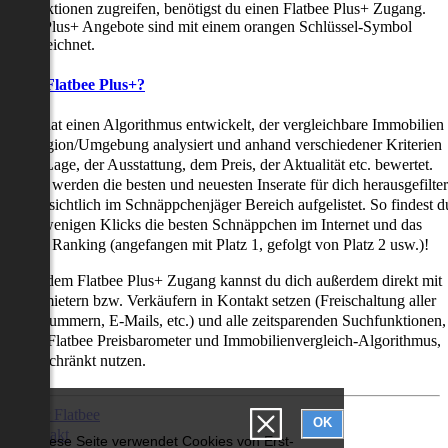
uchfunktionen zugreifen, benötigst du einen Flatbee Plus+ Zugang.
latbee Plus+ Angebote sind mit einem orangen Schlüssel-Symbol
ekennzeichnet.
as ist Flatbee Plus+?
latbee hat einen Algorithmus entwickelt, der vergleichbare Immobilien
iner Region/Umgebung analysiert und anhand verschiedener Kriterien
ie der Lage, der Ausstattung, dem Preis, der Aktualität etc. bewertet.
adurch werden die besten und neuesten Inserate für dich herausgefilter
nd übersichtlich im Schnäppchenjäger Bereich aufgelistet. So findest d
it nur wenigen Klicks die besten Schnäppchen im Internet und das
ogar als Ranking (angefangen mit Platz 1, gefolgt von Platz 2 usw.)!
ur mit dem Flatbee Plus+ Zugang kannst du dich außerdem direkt mit
en Vermietern bzw. Verkäufern in Kontakt setzen (Freischaltung aller
elefonnummern, E-Mails, etc.) und alle zeitsparenden Suchfunktionen,
ie den Flatbee Preisbarometer und Immobilienvergleich-Algorithmus,
neingeschränkt nutzen.
Über Flatbee
OK
Kontakt
Diese Seite verwendet Cookies von Erst-