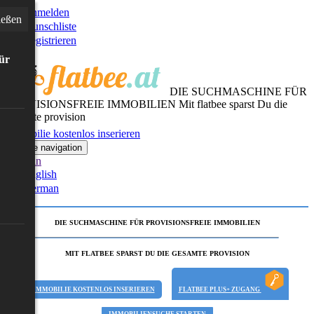
Anmelden
ießen
Wunschliste
Registrieren
für
DIE SUCHMASCHINE FÜR
PROVISIONSFREIE IMMOBILIEN
Mit flatbee sparst Du die
gesamte provision
Immobilie kostenlos inserieren
Toggle navigation
German
English
German
DIE SUCHMASCHINE FÜR PROVISIONSFREIE IMMOBILIEN
MIT FLATBEE SPARST DU DIE GESAMTE PROVISION
IMMOBILIE KOSTENLOS INSERIEREN
FLATBEE PLUS+ ZUGANG