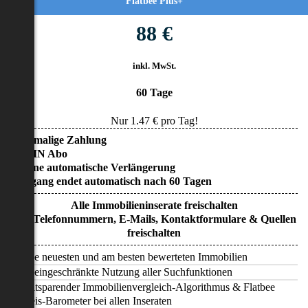
Flatbee Plus+
88 €
inkl. MwSt.
60 Tage
Nur
1.47
€ pro Tag!
• Einmalige Zahlung
• KEIN Abo
• Keine automatische Verlängerung
• Zugang endet automatisch nach 60 Tagen
Alle Immobilieninserate freischalten
Alle Telefonnummern, E-Mails, Kontaktformulare & Quellen
freischalten
Alle neuesten und am besten bewerteten Immobilien
Uneingeschränkte Nutzung aller Suchfunktionen
Zeitsparender Immobilienvergleich-Algorithmus & Flatbee
Preis-Barometer bei allen Inseraten