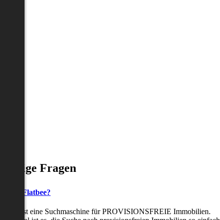
Häufige Fragen
as ist Flatbee?
Flatbee ist eine Suchmaschine für PROVISIONSFREIE Immobilien.