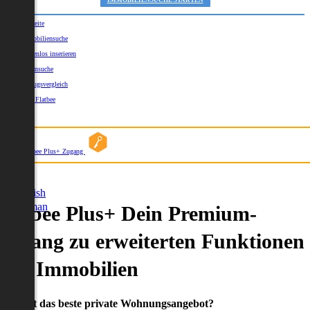
IMMOBILIENSUCHE STARTEN
Startseite
Immobiliensuche
Kostenlos inserieren
Kartensuche
Umzugsvergleich
Über Flatbee
Blog
Flatbee Plus+ Zugang
German
English
German
Flatbee Plus+ Dein Premium-
Zugang zu erweiterten Funktionen
und Immobilien
Du willst das beste private Wohnungsangebot?