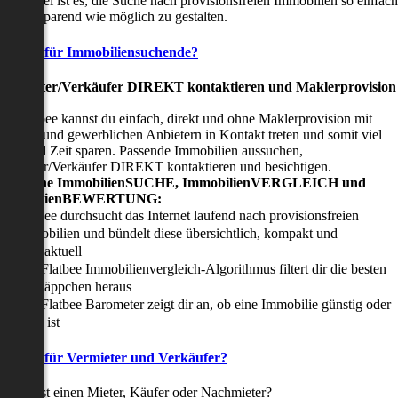
nser Ziel ist es, die Suche nach provisionsfreien Immobilien so einfach
nd zeitsparend wie möglich zu gestalten.
Vorteile für Immobiliensuchende?
Viermieter/Verkäufer DIREKT kontaktieren und Maklerprovision
sparen:
it Flatbee kannst du einfach, direkt und ohne Maklerprovision mit
rivaten und gewerblichen Anbietern in Kontakt treten und somit viel
eld und Zeit sparen. Passende Immobilien aussuchen,
ermieter/Verkäufer DIREKT kontaktieren und besichtigen.
All-in-one ImmobilienSUCHE, ImmobilienVERGLEICH und
ImmobilienBEWERTUNG:
Flatbee durchsucht das Internet laufend nach provisionsfreien
Immobilien und bündelt diese übersichtlich, kompakt und
tagesaktuell
Der Flatbee Immobilienvergleich-Algorithmus filtert dir die besten
Schnäppchen heraus
Der Flatbee Barometer zeigt dir an, ob eine Immobilie günstig oder
teuer ist
Vorteile für Vermieter und Verkäufer?
u suchst einen Mieter, Käufer oder Nachmieter?