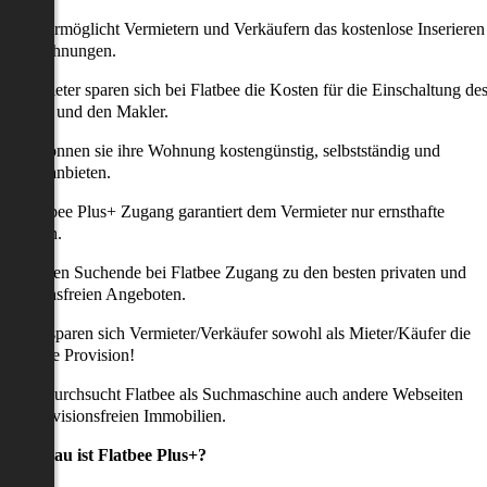
latbee ermöglicht Vermietern und Verkäufern das kostenlose Inserieren
ihrer Wohnungen.
ie Anbieter sparen sich bei Flatbee die Kosten für die Einschaltung de
nserates und den Makler.
aher können sie ihre Wohnung kostengünstig, selbstständig und
ffektiv anbieten.
er Flatbee Plus+ Zugang garantiert dem Vermieter nur ernsthafte
Anfragen.
o erhalten Suchende bei Flatbee Zugang zu den besten privaten und
rovisionsfreien Angeboten.
ei uns sparen sich Vermieter/Verkäufer sowohl als Mieter/Käufer die
omplette Provision!
udem durchsucht Flatbee als Suchmaschine auch andere Webseiten
ach provisionsfreien Immobilien.
Was genau ist Flatbee Plus+?