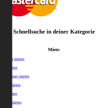
Schnellsuche in deiner Kategorie
Miete:
Wohnung mieten
Haus mieten
WG-Zimmer mieten
Garage mieten
Büro mieten
urzzeitmieten