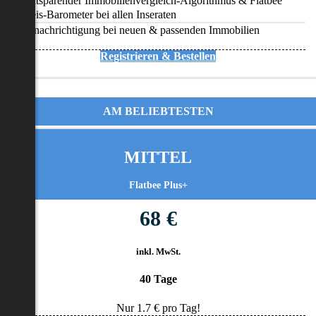
Zeitsparender Immobilienvergleich-Algorithmus & Flatbee
Preis-Barometer bei allen Inseraten
Benachrichtigung bei neuen & passenden Immobilien
Registrieren & Bestellen
AM BELIEBTESTEN
MITTEL
Flatbee Plus+
68 €
inkl. MwSt.
40 Tage
Nur
1.7
€ pro Tag!