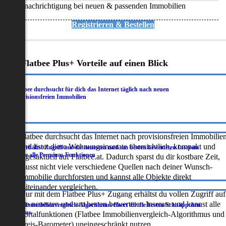
Benachrichtigung bei neuen & passenden Immobilien
Registrieren & Bestellen
Deine Flatbee Plus+ Vorteile auf einen Blick
Flatbee durchsucht für dich das Internet täglich nach neuen
.
provisionsfreien Immobilien
Flatbee durchsucht das Internet nach provisionsfreien Immobilie
und listet diese Wohnungsinserate übersichtlich, kompakt und
Du erhältst Zugriff auf die neuesten und am besten bewerteten Inserate
.
sowie alle Premium-Funktionen
tagesaktuell auf Flatbee.at. Dadurch sparst du dir kostbare Zeit,
musst nicht viele verschiedene Quellen nach deiner Wunsch-
Immobilie durchforsten und kannst alle Objekte direkt
miteinander vergleichen.
Nur mit dem Flatbee Plus+ Zugang erhältst du vollen Zugriff auf
die neuesten und am besten bewerteten Inserate und kannst alle
Der Immobilienvergleich-Algorithmus filtert dir die besten Schnäppchen
.
heraus
Portalfunktionen (Flatbee Immobilienvergleich-Algorithmus und
Preis-Barometer) uneingeschränkt nutzen.