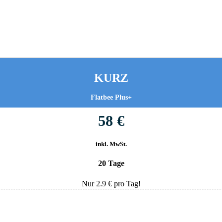
KURZ
Flatbee Plus+
58 €
inkl. MwSt.
20 Tage
Nur
2.9
€ pro Tag!