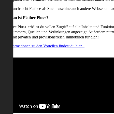
udem durchsucht Flatbee als Suchmaschine auch andere Webseiten nac
Was genau ist Flatbee Plus+?
it Flatbee Plus+ erhältst du vollen Zugriff auf alle Inhalte und Funkt
elefonnummern, Quellen und Verlinkungen angezeigt. Außerdem nutzt d
nserate mit privaten und provisionsfreien Immobilien für dich!
ehr Informationen zu den Vorteilen findest du hier...