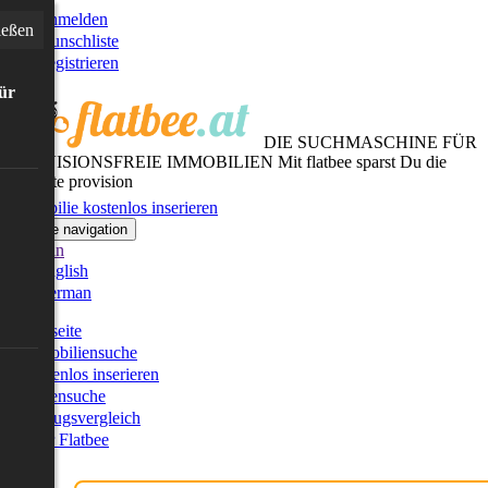
Anmelden
ießen
Wunschliste
Registrieren
für
DIE SUCHMASCHINE FÜR
PROVISIONSFREIE IMMOBILIEN
Mit flatbee sparst Du die
gesamte provision
Immobilie kostenlos inserieren
Toggle navigation
German
English
German
Startseite
Immobiliensuche
Kostenlos inserieren
Kartensuche
Umzugsvergleich
Über Flatbee
Blog