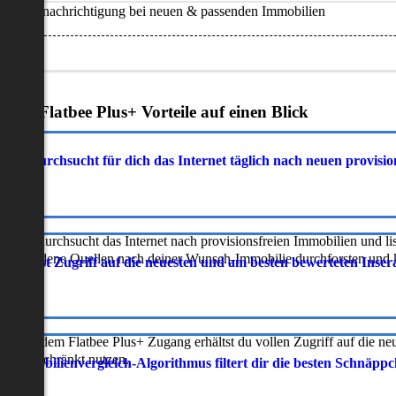
Benachrichtigung bei neuen & passenden Immobilien
Deine Flatbee Plus+ Vorteile auf einen Blick
atbee durchsucht für dich das Internet täglich nach neuen provisi
latbee durchsucht das Internet nach provisionsfreien Immobilien und lis
erschiedene Quellen nach deiner Wunsch-Immobilie durchforsten und ka
 erhältst Zugriff auf die neuesten und am besten bewerteten Inse
ur mit dem Flatbee Plus+ Zugang erhältst du vollen Zugriff auf die ne
neingeschränkt nutzen.
r Immobilienvergleich-Algorithmus filtert dir die besten Schnäpp