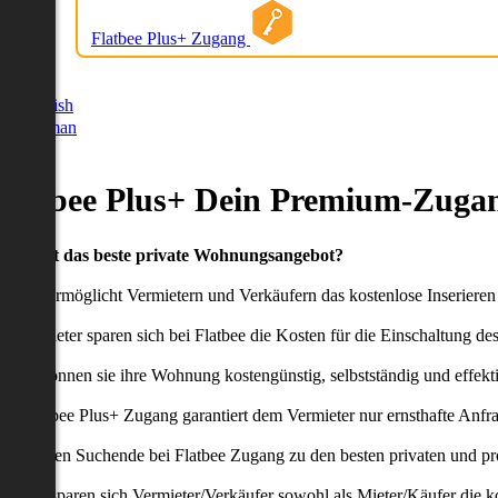
Flatbee Plus+ Zugang
German
English
German
Flatbee Plus+ Dein Premium-Zugan
Du willst das beste private Wohnungsangebot?
latbee ermöglicht Vermietern und Verkäufern das kostenlose Inseriere
ie Anbieter sparen sich bei Flatbee die Kosten für die Einschaltung de
aher können sie ihre Wohnung kostengünstig, selbstständig und effekti
er Flatbee Plus+ Zugang garantiert dem Vermieter nur ernsthafte Anfr
o erhalten Suchende bei Flatbee Zugang zu den besten privaten und pr
ei uns sparen sich Vermieter/Verkäufer sowohl als Mieter/Käufer die k