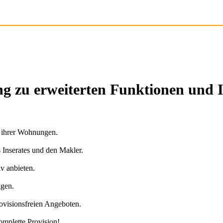
g zu erweiterten Funktionen und 
n ihrer Wohnungen.
s Inserates und den Makler.
v anbieten.
agen.
ovisionsfreien Angeboten.
omplette Provision!