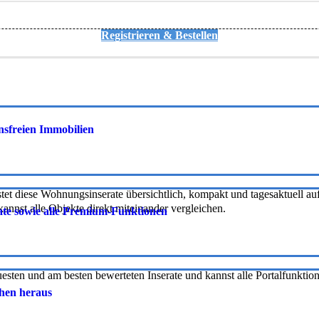
Registrieren & Bestellen
onsfreien Immobilien
tet diese Wohnungsinserate übersichtlich, kompakt und tagesaktuell auf 
nnst alle Objekte direkt miteinander vergleichen.
rate sowie alle Premium-Funktionen
uesten und am besten bewerteten Inserate und kannst alle Portalfunkti
chen heraus