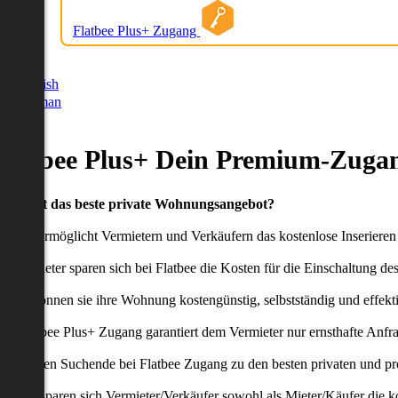
Flatbee Plus+ Zugang
German
English
German
Flatbee Plus+ Dein Premium-Zugan
Du willst das beste private Wohnungsangebot?
latbee ermöglicht Vermietern und Verkäufern das kostenlose Inseriere
ie Anbieter sparen sich bei Flatbee die Kosten für die Einschaltung de
aher können sie ihre Wohnung kostengünstig, selbstständig und effekti
er Flatbee Plus+ Zugang garantiert dem Vermieter nur ernsthafte Anfr
o erhalten Suchende bei Flatbee Zugang zu den besten privaten und pr
ei uns sparen sich Vermieter/Verkäufer sowohl als Mieter/Käufer die k