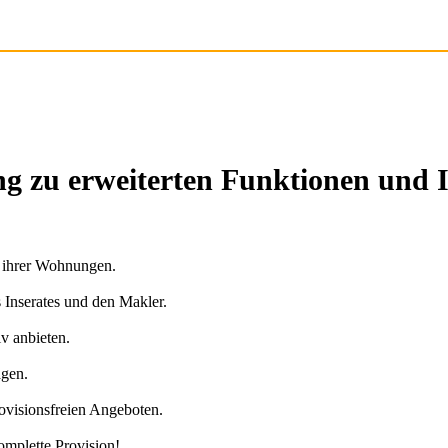
g zu erweiterten Funktionen und 
n ihrer Wohnungen.
s Inserates und den Makler.
v anbieten.
agen.
ovisionsfreien Angeboten.
omplette Provision!