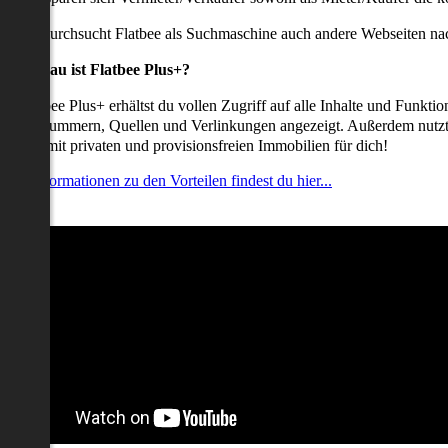
udem durchsucht Flatbee als Suchmaschine auch andere Webseiten nac
Was genau ist Flatbee Plus+?
it Flatbee Plus+ erhältst du vollen Zugriff auf alle Inhalte und Funkt
elefonnummern, Quellen und Verlinkungen angezeigt. Außerdem nutzt d
nserate mit privaten und provisionsfreien Immobilien für dich!
ehr Informationen zu den Vorteilen findest du hier...