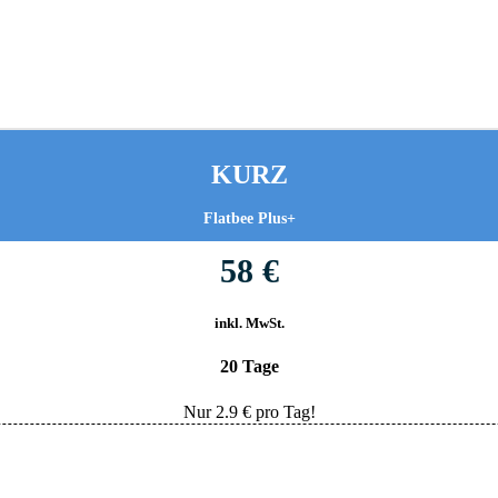
KURZ
Flatbee Plus+
58 €
inkl. MwSt.
20 Tage
Nur
2.9
€ pro Tag!