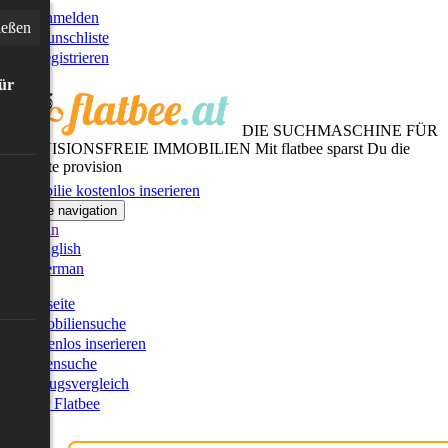
Anmelden
ießen
Wunschliste
Registrieren
für
DIE SUCHMASCHINE FÜR
PROVISIONSFREIE IMMOBILIEN
Mit flatbee sparst Du die
gesamte provision
Immobilie kostenlos inserieren
Toggle navigation
German
English
German
Startseite
Immobiliensuche
Kostenlos inserieren
Kartensuche
Umzugsvergleich
Über Flatbee
Blog