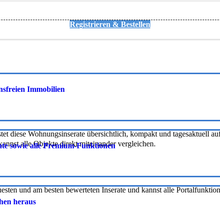
Registrieren & Bestellen
onsfreien Immobilien
tet diese Wohnungsinserate übersichtlich, kompakt und tagesaktuell auf 
nnst alle Objekte direkt miteinander vergleichen.
rate sowie alle Premium-Funktionen
uesten und am besten bewerteten Inserate und kannst alle Portalfunkti
chen heraus