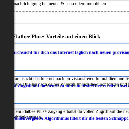
Benachrichtigung bei neuen & passenden Immobilien
Deine Flatbee Plus+ Vorteile auf einen Blick
atbee durchsucht für dich das Internet täglich nach neuen provisi
latbee durchsucht das Internet nach provisionsfreien Immobilien und lis
erschiedene Quellen nach deiner Wunsch-Immobilie durchforsten und ka
 erhältst Zugriff auf die neuesten und am besten bewerteten Inse
ur mit dem Flatbee Plus+ Zugang erhältst du vollen Zugriff auf die ne
neingeschränkt nutzen.
r Immobilienvergleich-Algorithmus filtert dir die besten Schnäpp