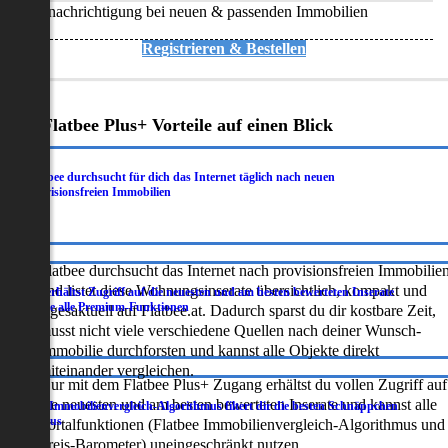
Benachrichtigung bei neuen & passenden Immobilien
Registrieren & Bestellen
Deine Flatbee Plus+ Vorteile auf einen Blick
Flatbee durchsucht für dich das Internet täglich nach neuen
.
provisionsfreien Immobilien
Flatbee durchsucht das Internet nach provisionsfreien Immobilie
und listet diese Wohnungsinserate übersichtlich, kompakt und
Du erhältst Zugriff auf die neuesten und am besten bewerteten Inserate
.
sowie alle Premium-Funktionen
tagesaktuell auf Flatbee.at. Dadurch sparst du dir kostbare Zeit,
musst nicht viele verschiedene Quellen nach deiner Wunsch-
Immobilie durchforsten und kannst alle Objekte direkt
miteinander vergleichen.
Nur mit dem Flatbee Plus+ Zugang erhältst du vollen Zugriff auf
die neuesten und am besten bewerteten Inserate und kannst alle
Der Immobilienvergleich-Algorithmus filtert dir die besten Schnäppchen
.
heraus
Portalfunktionen (Flatbee Immobilienvergleich-Algorithmus und
Preis-Barometer) uneingeschränkt nutzen.