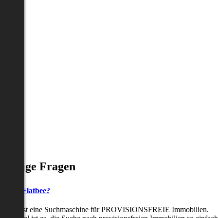
Häufige Fragen
as ist Flatbee?
Flatbee ist eine Suchmaschine für PROVISIONSFREIE Immobilien.