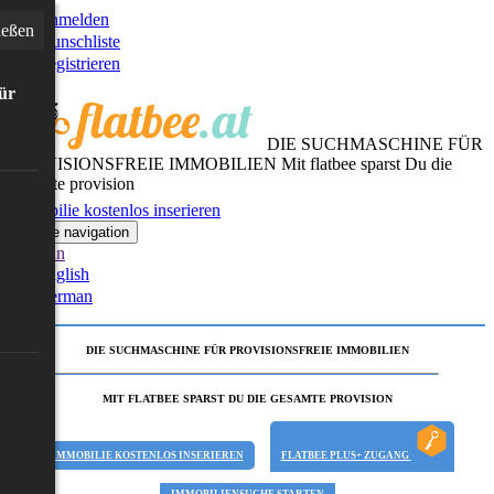
Anmelden
ießen
Wunschliste
Registrieren
für
DIE SUCHMASCHINE FÜR
PROVISIONSFREIE IMMOBILIEN
Mit flatbee sparst Du die
gesamte provision
Immobilie kostenlos inserieren
Toggle navigation
German
English
German
DIE SUCHMASCHINE FÜR PROVISIONSFREIE IMMOBILIEN
MIT FLATBEE SPARST DU DIE GESAMTE PROVISION
IMMOBILIE KOSTENLOS INSERIEREN
FLATBEE PLUS+ ZUGANG