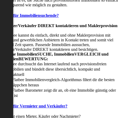
nser Ziel ist es, die Suche nach provisionsfreien Immobilien so einfach
nd zeitsparend wie möglich zu gestalten.
Vorteile für Immobiliensuchende?
Viermieter/Verkäufer DIREKT kontaktieren und Maklerprovision
sparen:
it Flatbee kannst du einfach, direkt und ohne Maklerprovision mit
rivaten und gewerblichen Anbietern in Kontakt treten und somit viel
eld und Zeit sparen. Passende Immobilien aussuchen,
ermieter/Verkäufer DIREKT kontaktieren und besichtigen.
All-in-one ImmobilienSUCHE, ImmobilienVERGLEICH und
ImmobilienBEWERTUNG:
Flatbee durchsucht das Internet laufend nach provisionsfreien
Immobilien und bündelt diese übersichtlich, kompakt und
tagesaktuell
Der Flatbee Immobilienvergleich-Algorithmus filtert dir die besten
Schnäppchen heraus
Der Flatbee Barometer zeigt dir an, ob eine Immobilie günstig oder
teuer ist
Vorteile für Vermieter und Verkäufer?
u suchst einen Mieter, Käufer oder Nachmieter?