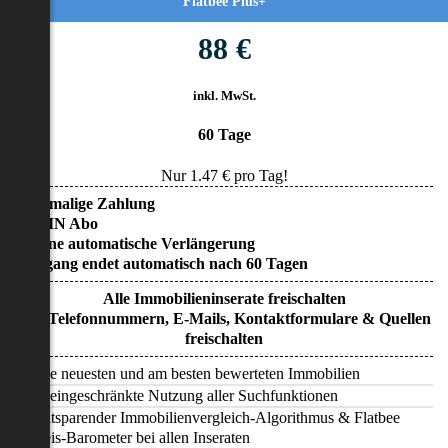
Flatbee Plus+
88 €
inkl. MwSt.
60 Tage
Nur
1.47
€ pro Tag!
• Einmalige Zahlung
• KEIN Abo
• Keine automatische Verlängerung
• Zugang endet automatisch nach 60 Tagen
Alle Immobilieninserate freischalten
Alle Telefonnummern, E-Mails, Kontaktformulare & Quellen
freischalten
Alle neuesten und am besten bewerteten Immobilien
Uneingeschränkte Nutzung aller Suchfunktionen
Zeitsparender Immobilienvergleich-Algorithmus & Flatbee
Preis-Barometer bei allen Inseraten