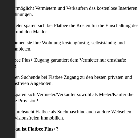
latbee ermöglicht Vermietern und Verkäufern das kostenlose Inserieren
ihrer Wohnungen.
ie Anbieter sparen sich bei Flatbee die Kosten für die Einschaltung de
nserates und den Makler.
aher können sie ihre Wohnung kostengünstig, selbstständig und
ffektiv anbieten.
er Flatbee Plus+ Zugang garantiert dem Vermieter nur ernsthafte
Anfragen.
o erhalten Suchende bei Flatbee Zugang zu den besten privaten und
rovisionsfreien Angeboten.
ei uns sparen sich Vermieter/Verkäufer sowohl als Mieter/Käufer die
omplette Provision!
udem durchsucht Flatbee als Suchmaschine auch andere Webseiten
ach provisionsfreien Immobilien.
Was genau ist Flatbee Plus+?