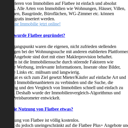
as Inserieren von Immobilien auf Flatbee ist einfach und absolut
ostenlos. Alle Arten von Immobilien wie Wohnungen, Häuser, Villen,
arkflächen, Baugründe, Büroflächen, WG-Zimmer etc. können
ederzeit gratis inseriert werden.
telle deine Immobilie jetzt online!
Warum wurde Flatbee gegründet?
er Ausgangspunkt waren die eigenen, nicht zufrieden stellenden
rfahrungen bei der Wohnungssuche mit anderen etablierten Plattforme
ast alle Angebote sind dort mit einer Maklerprovision behaftet.
ußerdem ist die Immobiliensuche durch störende Faktoren wie
linkende Werbung, irrelevante Informationen, Inserate ohne Bilder,
nzählige Links etc. mühsam und langwierig.
latbee hat es sich zum Ziel gesetzt Mieter/Käufer auf einfache Art und
eise mit Immobilienanbietern zu verbinden und die Suche, die
ewertung und den Vergleich von Immobilien schnell und einfach zu
estalten. Deshalb wurde der Immobilienvergleich-Algorithmus und
latbee-Preisbarometer entwickelt.
Kostet die Nutzung von Flatbee etwas?
ie Nutzung von Flatbee ist völlig kostenlos.
öchtest du jedoch uneingeschränkt auf die Flatbee Plus+ Angebote un