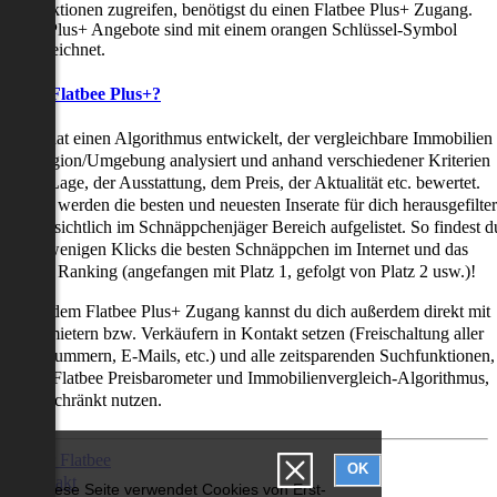
uchfunktionen zugreifen, benötigst du einen Flatbee Plus+ Zugang.
latbee Plus+ Angebote sind mit einem orangen Schlüssel-Symbol
ekennzeichnet.
as ist Flatbee Plus+?
latbee hat einen Algorithmus entwickelt, der vergleichbare Immobilien
iner Region/Umgebung analysiert und anhand verschiedener Kriterien
ie der Lage, der Ausstattung, dem Preis, der Aktualität etc. bewertet.
adurch werden die besten und neuesten Inserate für dich herausgefilter
nd übersichtlich im Schnäppchenjäger Bereich aufgelistet. So findest d
it nur wenigen Klicks die besten Schnäppchen im Internet und das
ogar als Ranking (angefangen mit Platz 1, gefolgt von Platz 2 usw.)!
ur mit dem Flatbee Plus+ Zugang kannst du dich außerdem direkt mit
en Vermietern bzw. Verkäufern in Kontakt setzen (Freischaltung aller
elefonnummern, E-Mails, etc.) und alle zeitsparenden Suchfunktionen,
ie den Flatbee Preisbarometer und Immobilienvergleich-Algorithmus,
neingeschränkt nutzen.
Über Flatbee
OK
Kontakt
Diese Seite verwendet Cookies von Erst-