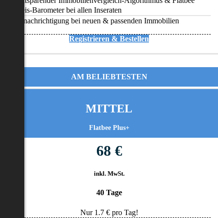
Zeitsparender Immobilienvergleich-Algorithmus & Flatbee
Preis-Barometer bei allen Inseraten
Benachrichtigung bei neuen & passenden Immobilien
Registrieren & Bestellen
AM BELIEBTESTEN
MITTEL
Flatbee Plus+
68 €
inkl. MwSt.
40 Tage
Nur
1.7
€ pro Tag!