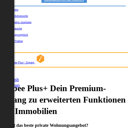
IMMOBILIENSUCHE STARTEN
Startseite
Immobiliensuche
Kostenlos inserieren
Kartensuche
Umzugsvergleich
Über Flatbee
Blog
Flatbee Plus+ Zugang
German
English
German
Flatbee Plus+ Dein Premium-
Zugang zu erweiterten Funktionen
und Immobilien
Du willst das beste private Wohnungsangebot?