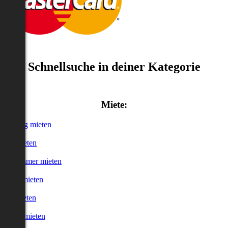
Schnellsuche in deiner Kategorie
Miete:
Wohnung mieten
Haus mieten
WG-Zimmer mieten
Garage mieten
Büro mieten
urzzeitmieten