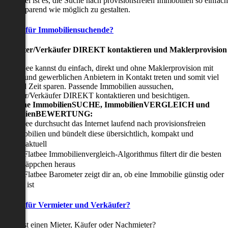
nser Ziel ist es, die Suche nach provisionsfreien Immobilien so einfach
nd zeitsparend wie möglich zu gestalten.
Vorteile für Immobiliensuchende?
Viermieter/Verkäufer DIREKT kontaktieren und Maklerprovision
sparen:
it Flatbee kannst du einfach, direkt und ohne Maklerprovision mit
rivaten und gewerblichen Anbietern in Kontakt treten und somit viel
eld und Zeit sparen. Passende Immobilien aussuchen,
ermieter/Verkäufer DIREKT kontaktieren und besichtigen.
All-in-one ImmobilienSUCHE, ImmobilienVERGLEICH und
ImmobilienBEWERTUNG:
Flatbee durchsucht das Internet laufend nach provisionsfreien
Immobilien und bündelt diese übersichtlich, kompakt und
tagesaktuell
Der Flatbee Immobilienvergleich-Algorithmus filtert dir die besten
Schnäppchen heraus
Der Flatbee Barometer zeigt dir an, ob eine Immobilie günstig oder
teuer ist
Vorteile für Vermieter und Verkäufer?
u suchst einen Mieter, Käufer oder Nachmieter?