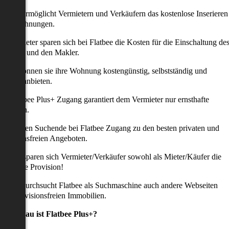
latbee ermöglicht Vermietern und Verkäufern das kostenlose Inserieren
ihrer Wohnungen.
ie Anbieter sparen sich bei Flatbee die Kosten für die Einschaltung de
nserates und den Makler.
aher können sie ihre Wohnung kostengünstig, selbstständig und
ffektiv anbieten.
er Flatbee Plus+ Zugang garantiert dem Vermieter nur ernsthafte
Anfragen.
o erhalten Suchende bei Flatbee Zugang zu den besten privaten und
rovisionsfreien Angeboten.
ei uns sparen sich Vermieter/Verkäufer sowohl als Mieter/Käufer die
omplette Provision!
udem durchsucht Flatbee als Suchmaschine auch andere Webseiten
ach provisionsfreien Immobilien.
Was genau ist Flatbee Plus+?