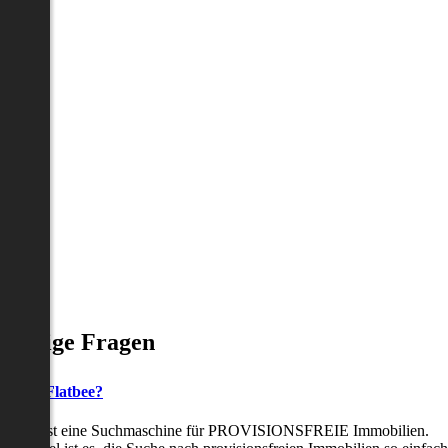
Häufige Fragen
as ist Flatbee?
Flatbee ist eine Suchmaschine für PROVISIONSFREIE Immobilien.