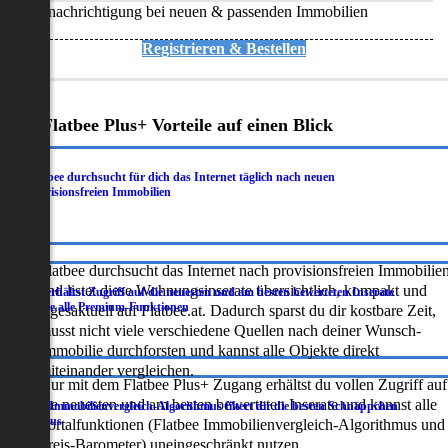
Benachrichtigung bei neuen & passenden Immobilien
Registrieren & Bestellen
Deine Flatbee Plus+ Vorteile auf einen Blick
Flatbee durchsucht für dich das Internet täglich nach neuen
.
provisionsfreien Immobilien
Flatbee durchsucht das Internet nach provisionsfreien Immobilie
und listet diese Wohnungsinserate übersichtlich, kompakt und
Du erhältst Zugriff auf die neuesten und am besten bewerteten Inserate
.
sowie alle Premium-Funktionen
tagesaktuell auf Flatbee.at. Dadurch sparst du dir kostbare Zeit,
musst nicht viele verschiedene Quellen nach deiner Wunsch-
Immobilie durchforsten und kannst alle Objekte direkt
miteinander vergleichen.
Nur mit dem Flatbee Plus+ Zugang erhältst du vollen Zugriff auf
die neuesten und am besten bewerteten Inserate und kannst alle
Der Immobilienvergleich-Algorithmus filtert dir die besten Schnäppchen
.
heraus
Portalfunktionen (Flatbee Immobilienvergleich-Algorithmus und
Preis-Barometer) uneingeschränkt nutzen.