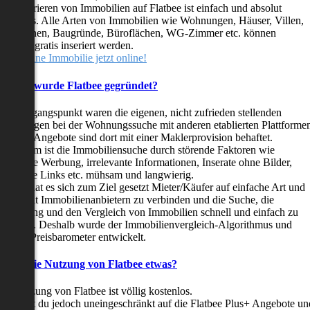
as Inserieren von Immobilien auf Flatbee ist einfach und absolut
ostenlos. Alle Arten von Immobilien wie Wohnungen, Häuser, Villen,
arkflächen, Baugründe, Büroflächen, WG-Zimmer etc. können
ederzeit gratis inseriert werden.
telle deine Immobilie jetzt online!
Warum wurde Flatbee gegründet?
er Ausgangspunkt waren die eigenen, nicht zufrieden stellenden
rfahrungen bei der Wohnungssuche mit anderen etablierten Plattforme
ast alle Angebote sind dort mit einer Maklerprovision behaftet.
ußerdem ist die Immobiliensuche durch störende Faktoren wie
linkende Werbung, irrelevante Informationen, Inserate ohne Bilder,
nzählige Links etc. mühsam und langwierig.
latbee hat es sich zum Ziel gesetzt Mieter/Käufer auf einfache Art und
eise mit Immobilienanbietern zu verbinden und die Suche, die
ewertung und den Vergleich von Immobilien schnell und einfach zu
estalten. Deshalb wurde der Immobilienvergleich-Algorithmus und
latbee-Preisbarometer entwickelt.
Kostet die Nutzung von Flatbee etwas?
ie Nutzung von Flatbee ist völlig kostenlos.
öchtest du jedoch uneingeschränkt auf die Flatbee Plus+ Angebote un