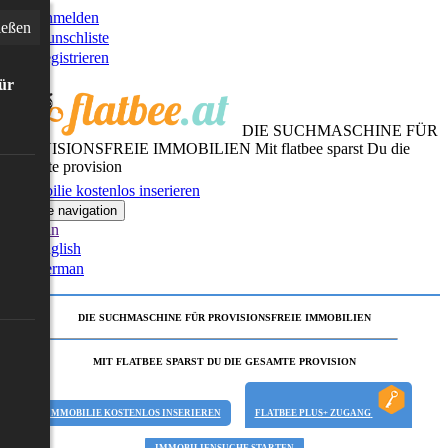
Anmelden
ießen
Wunschliste
Registrieren
für
DIE SUCHMASCHINE FÜR
PROVISIONSFREIE IMMOBILIEN
Mit flatbee sparst Du die
gesamte provision
Immobilie kostenlos inserieren
Toggle navigation
German
English
German
DIE SUCHMASCHINE FÜR PROVISIONSFREIE IMMOBILIEN
MIT FLATBEE SPARST DU DIE GESAMTE PROVISION
IMMOBILIE KOSTENLOS INSERIEREN
FLATBEE PLUS+ ZUGANG