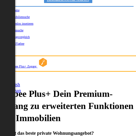
IMMOBILIENSUCHE STARTEN
Startseite
Immobiliensuche
Kostenlos inserieren
Kartensuche
Umzugsvergleich
Über Flatbee
Blog
Flatbee Plus+ Zugang
German
English
German
Flatbee Plus+ Dein Premium-
Zugang zu erweiterten Funktionen
und Immobilien
Du willst das beste private Wohnungsangebot?