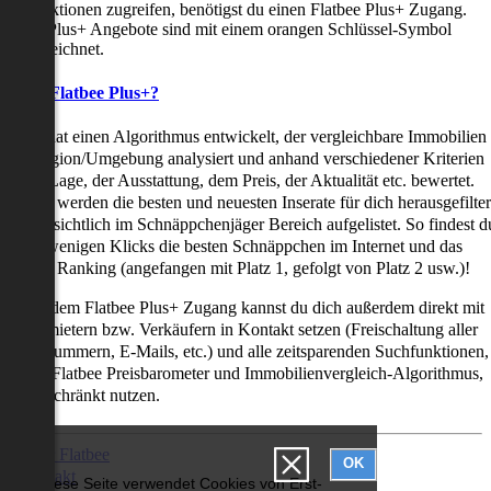
uchfunktionen zugreifen, benötigst du einen Flatbee Plus+ Zugang.
latbee Plus+ Angebote sind mit einem orangen Schlüssel-Symbol
ekennzeichnet.
as ist Flatbee Plus+?
latbee hat einen Algorithmus entwickelt, der vergleichbare Immobilien
iner Region/Umgebung analysiert und anhand verschiedener Kriterien
ie der Lage, der Ausstattung, dem Preis, der Aktualität etc. bewertet.
adurch werden die besten und neuesten Inserate für dich herausgefilter
nd übersichtlich im Schnäppchenjäger Bereich aufgelistet. So findest d
it nur wenigen Klicks die besten Schnäppchen im Internet und das
ogar als Ranking (angefangen mit Platz 1, gefolgt von Platz 2 usw.)!
ur mit dem Flatbee Plus+ Zugang kannst du dich außerdem direkt mit
en Vermietern bzw. Verkäufern in Kontakt setzen (Freischaltung aller
elefonnummern, E-Mails, etc.) und alle zeitsparenden Suchfunktionen,
ie den Flatbee Preisbarometer und Immobilienvergleich-Algorithmus,
neingeschränkt nutzen.
Über Flatbee
OK
Kontakt
Diese Seite verwendet Cookies von Erst-