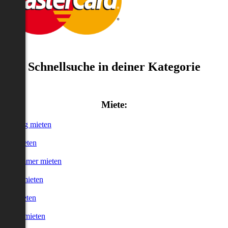
Schnellsuche in deiner Kategorie
Miete:
Wohnung mieten
Haus mieten
WG-Zimmer mieten
Garage mieten
Büro mieten
urzzeitmieten