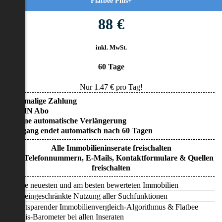
Flatbee Plus+
88 €
inkl. MwSt.
60 Tage
Nur
1.47
€ pro Tag!
• Einmalige Zahlung
• KEIN Abo
• Keine automatische Verlängerung
• Zugang endet automatisch nach 60 Tagen
Alle Immobilieninserate freischalten
Alle Telefonnummern, E-Mails, Kontaktformulare & Quellen
freischalten
Alle neuesten und am besten bewerteten Immobilien
Uneingeschränkte Nutzung aller Suchfunktionen
Zeitsparender Immobilienvergleich-Algorithmus & Flatbee
Preis-Barometer bei allen Inseraten