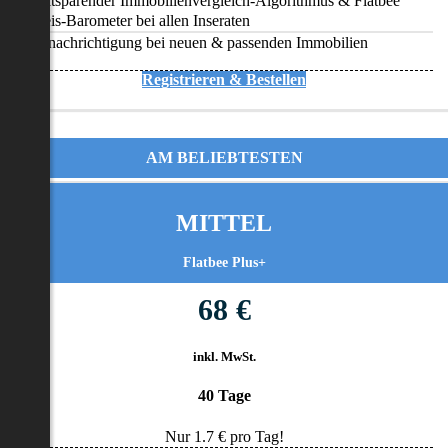
Zeitsparender Immobilienvergleich-Algorithmus & Flatbee
Preis-Barometer bei allen Inseraten
Benachrichtigung bei neuen & passenden Immobilien
Registrieren & Bestellen
AM BELIEBTESTEN
MITTEL
Flatbee Plus+
68 €
inkl. MwSt.
40 Tage
Nur
1.7
€ pro Tag!