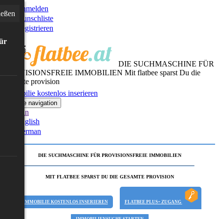
Anmelden
ießen
Wunschliste
Registrieren
für
DIE SUCHMASCHINE FÜR
PROVISIONSFREIE IMMOBILIEN
Mit flatbee sparst Du die
gesamte provision
Immobilie kostenlos inserieren
Toggle navigation
German
English
German
DIE SUCHMASCHINE FÜR PROVISIONSFREIE IMMOBILIEN
MIT FLATBEE SPARST DU DIE GESAMTE PROVISION
IMMOBILIE KOSTENLOS INSERIEREN
FLATBEE PLUS+ ZUGANG