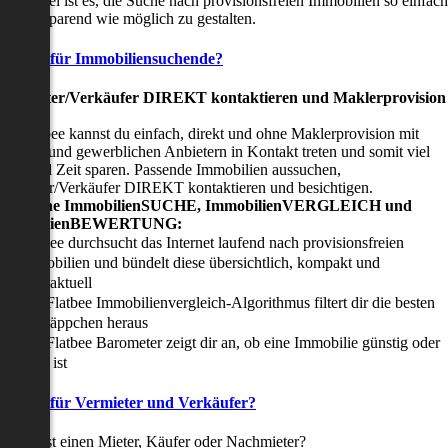
nser Ziel ist es, die Suche nach provisionsfreien Immobilien so einfach
nd zeitsparend wie möglich zu gestalten.
Vorteile für Immobiliensuchende?
Viermieter/Verkäufer DIREKT kontaktieren und Maklerprovision
sparen:
it Flatbee kannst du einfach, direkt und ohne Maklerprovision mit
rivaten und gewerblichen Anbietern in Kontakt treten und somit viel
eld und Zeit sparen. Passende Immobilien aussuchen,
ermieter/Verkäufer DIREKT kontaktieren und besichtigen.
All-in-one ImmobilienSUCHE, ImmobilienVERGLEICH und
ImmobilienBEWERTUNG:
Flatbee durchsucht das Internet laufend nach provisionsfreien
Immobilien und bündelt diese übersichtlich, kompakt und
tagesaktuell
Der Flatbee Immobilienvergleich-Algorithmus filtert dir die besten
Schnäppchen heraus
Der Flatbee Barometer zeigt dir an, ob eine Immobilie günstig oder
teuer ist
Vorteile für Vermieter und Verkäufer?
u suchst einen Mieter, Käufer oder Nachmieter?