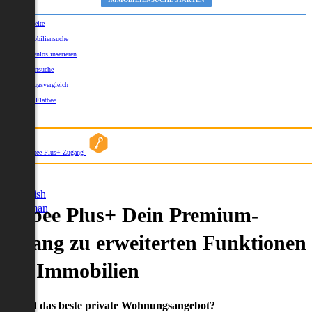
IMMOBILIENSUCHE STARTEN
Startseite
Immobiliensuche
Kostenlos inserieren
Kartensuche
Umzugsvergleich
Über Flatbee
Blog
Flatbee Plus+ Zugang
German
English
German
Flatbee Plus+ Dein Premium-
Zugang zu erweiterten Funktionen
und Immobilien
Du willst das beste private Wohnungsangebot?