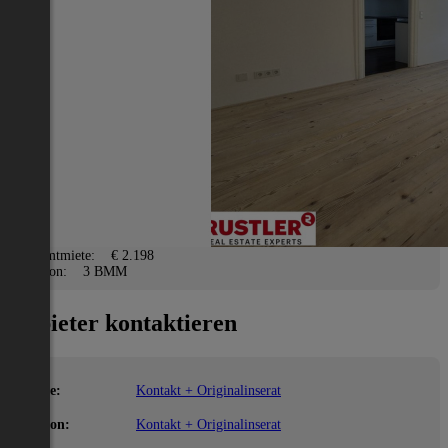
Salzburg(Stadt)
2
102 m
/ 4 Zimmer
Lage
Adresse:
Salzburg(Stadt)
PLZ:
5020
Miete/Preis
Gesamtmiete:
€ 2.198
Kaution:
3 BMM
Anbieter kontaktieren
Name:
Kontakt + Originalinserat
Telefon:
Kontakt + Originalinserat