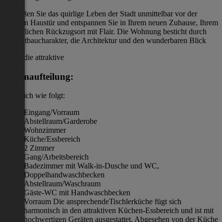
Genießen Sie das quirlige Leben der Stadt unmittelbar vor der
eigenen Haustür und entspannen Sie in Ihrem neuen Zuhause, Ihrem
persönlichen Rückzugsort mit Flair. Die Wohnung besticht durch
den Altbaucharakter, die Architektur und den wunderbaren Blick
die attraktive
Raumaufteilung:
zeigt sich wie folgt:
Eingang/Vorraum
Abstellraum/Garderobe
Wohnzimmer
Küche/Essbereich
2 Zimmer
Gang/Arbeitsbereich
Badezimmer mit Walk-in-Dusche und WC,
Doppelhandwaschbecken
Abstellraum/Waschraum
Gäste-WC mit Handwaschbecken
Vorraum Die ansprechendeTischlerküche fügt sich
harmonisch in den attraktiven Küchen-Essbereich und ist mit
hochwertigen Geräten ausgestattet. Abgesehen von der Küche