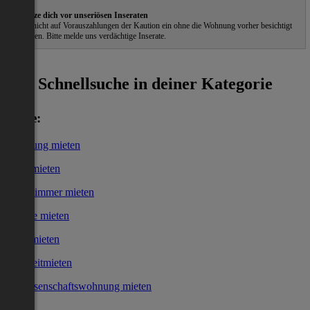
Schütze dich vor unseriösen Inseraten
Gehe nicht auf Vorauszahlungen der Kaution ein ohne die Wohnung vorher besichtigt
zu haben. Bitte melde uns verdächtige Inserate.
ˀ
Schnellsuche in deiner Kategorie
Miete:
Wohnung mieten
Haus mieten
WG-Zimmer mieten
Garage mieten
Büro mieten
Kurzzeitmieten
Genossenschaftswohnung mieten