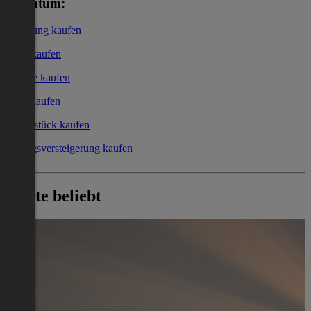
Eigentum:
Wohnung kaufen
Haus kaufen
Garage kaufen
Büro kaufen
Grundstück kaufen
Zwangsversteigerung kaufen
Heute beliebt