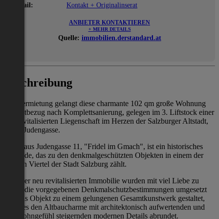
E-Mail:
Kontakt + Originalinserat
ANBIETER KONTAKTIEREN
+ MEHR DETAILS
Quelle:
immobilien.derstandard.at
Beschreibung
Zur Vermietung gelangt diese charmante 102 qm große Wohnung
als Erstbezug nach Komplettsanierung, gelegen im 3. Liftstock einer
neu revitalisierten Liegenschaft im Herzen der Salzburger Altstadt,
in der Judengasse.
Das Haus Judengasse 11, "Fridel im Gmach", ist ein historisches
Gebäude, das zu den denkmalgeschützten Objekten in einem der
ältesten Viertel der Stadt Salzburg zählt.
In dieser neu revitalisierten Immobilie wurden mit viel Liebe zu
Detail die vorgegebenen Denkmalschutzbestimmungen umgesetzt
und das Objekt zu einem gelungenen Gesamtkunstwerk gestaltet,
welches den Altbaucharme mit architektonisch aufwertenden und
das Wohngefühl steigernden modernen Details abrundet.