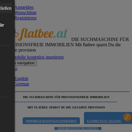
Anmelden
ließen
Wunschliste
Registrieren
für
DIE SUCHMASCHINE FÜR
PROVISIONSFREIE IMMOBILIEN
Mit flatbee sparst Du die
gesamte provision
Immobilie kostenlos inserieren
Toggle navigation
German
English
German
DIE SUCHMASCHINE FÜR PROVISIONSFREIE IMMOBILIEN
MIT FLATBEE SPARST DU DIE GESAMTE PROVISION
IMMOBILIE KOSTENLOS INSERIEREN
FLATBEE PLUS+ ZUGANG
IMMOBILIENSUCHE STARTEN