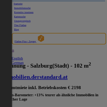
Startseite
Immobiliensuche
Kostenlos inserieren
Kartensuche
Umzugsvergleich
Über Flatbee
Blog
Flatbee Plus+ Zugang
German
English
German
2
Wohnung - Salzburg(Stadt) - 102 m
immobilien.derstandard.at
Gesamtmiete inkl. Betriebskosten
€ 2198
Preis-Barometer: +13% teurer als ähnliche Immobilien in
gleicher Lage