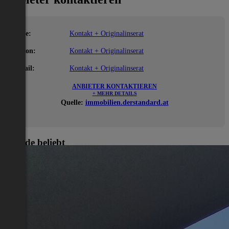
Name:
Kontakt + Originalinserat
Telefon:
Kontakt + Originalinserat
E-Mail:
Kontakt + Originalinserat
ANBIETER KONTAKTIEREN
+ MEHR DETAILS
Quelle:
immobilien.derstandard.at
Gerade beliebt