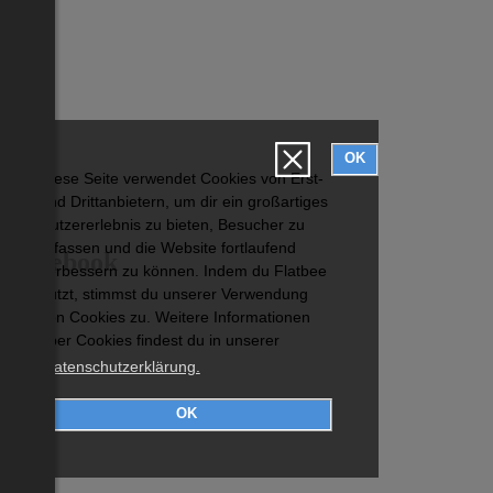
OK
Diese Seite verwendet Cookies von Erst-
und Drittanbietern, um dir ein großartiges
Nutzererlebnis zu bieten, Besucher zu
erfassen und die Website fortlaufend
Facebook
verbessern zu können. Indem du Flatbee
nutzt, stimmst du unserer Verwendung
von Cookies zu. Weitere Informationen
über Cookies findest du in unserer
Datenschutzerklärung.
OK