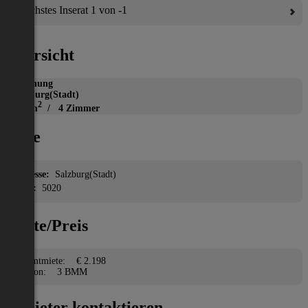
Nächstes Inserat 1 von -1
Übersicht
Wohnung
Salzburg(Stadt)
2
102 m
/ 4 Zimmer
Lage
Adresse:
Salzburg(Stadt)
PLZ:
5020
Miete/Preis
Gesamtmiete:
€ 2.198
Kaution:
3 BMM
Anbieter kontaktieren