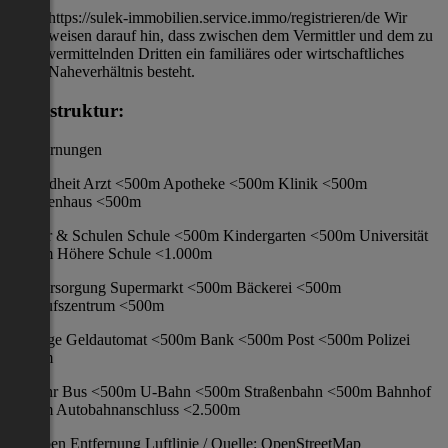
https://sulek-immobilien.service.immo/registrieren/de Wir
weisen darauf hin, dass zwischen dem Vermittler und dem zu
vermittelnden Dritten ein familiäres oder wirtschaftliches
Naheverhältnis besteht.
Infrastruktur:
/ Entfernungen
Gesundheit Arzt <500m Apotheke <500m Klinik <500m
Krankenhaus <500m
Kinder & Schulen Schule <500m Kindergarten <500m Universität
<500m Höhere Schule <1.000m
Nahversorgung Supermarkt <500m Bäckerei <500m
Einkaufszentrum <500m
Sonstige Geldautomat <500m Bank <500m Post <500m Polizei
<500m
Verkehr Bus <500m U-Bahn <500m Straßenbahn <500m Bahnhof
<500m Autobahnanschluss <2.500m
Angaben Entfernung Luftlinie / Quelle: OpenStreetMap