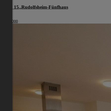
Wien 15.,Rudolfsheim-Fünfhaus
Wien
€ 210 000