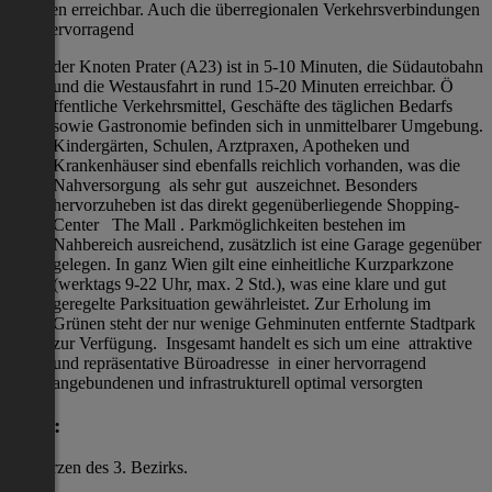
Minuten erreichbar. Auch die überregionalen Verkehrsverbindungen
sind hervorragend
der Knoten Prater (A23) ist in 5-10 Minuten, die Südautobahn
und die Westausfahrt in rund 15-20 Minuten erreichbar. Ö
ffentliche Verkehrsmittel, Geschäfte des täglichen Bedarfs
sowie Gastronomie befinden sich in unmittelbarer Umgebung.
Kindergärten, Schulen, Arztpraxen, Apotheken und
Krankenhäuser sind ebenfalls reichlich vorhanden, was die
Nahversorgung als sehr gut auszeichnet. Besonders
hervorzuheben ist das direkt gegenüberliegende Shopping-
Center The Mall . Parkmöglichkeiten bestehen im
Nahbereich ausreichend, zusätzlich ist eine Garage gegenüber
gelegen. In ganz Wien gilt eine einheitliche Kurzparkzone
(werktags 9-22 Uhr, max. 2 Std.), was eine klare und gut
geregelte Parksituation gewährleistet. Zur Erholung im
Grünen steht der nur wenige Gehminuten entfernte Stadtpark
zur Verfügung. Insgesamt handelt es sich um eine attraktive
und repräsentative Büroadresse in einer hervorragend
angebundenen und infrastrukturell optimal versorgten
Lage:
im Herzen des 3. Bezirks.