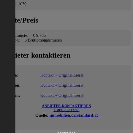
PLZ:
1030
Miete/Preis
Gesamtmiete:
€ 9.785
Kaution:
3 Bruttomonatsmieten
Anbieter kontaktieren
Name:
Kontakt + Originalinserat
Telefon:
Kontakt + Originalinserat
E-Mail:
Kontakt + Originalinserat
ANBIETER KONTAKTIEREN
+ MEHR DETAILS
Quelle:
immobilien.derstandard.at