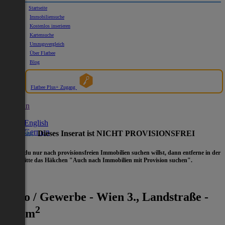
Startseite
Immobiliensuche
Kostenlos inserieren
Kartensuche
Umzugsvergleich
Über Flatbee
Blog
Flatbee Plus+ Zugang
German
English
German
Hinweis:
Dieses Inserat ist NICHT PROVISIONSFREI
- Wenn du nur nach provisionsfreien Immobilien suchen willst, dann entferne in der
Suche
bitte das Häkchen "Auch nach Immobilien mit Provision suchen".
Büro / Gewerbe - Wien 3., Landstraße -
2
980 m