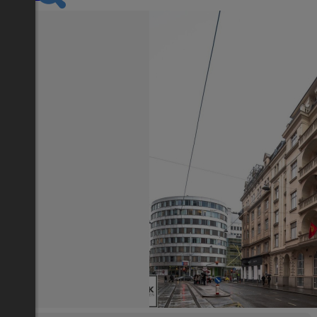
Nächstes Inserat 1 von -1
Übersicht
Büro / Gewerbe
Wien 3., Landstraße
2
980 m
/ 0 Zimmer
Balkon, Terrasse, Garage,
Lage
Adresse:
Wien 3., Landstraße
PLZ:
1030
Miete/Preis