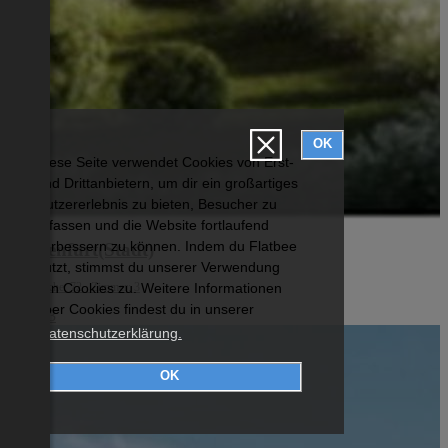
OK
Diese Seite verwendet Cookies von Erst-
und Drittanbietern, um dir ein großartiges
Nutzererlebnis zu bieten, Besucher zu
erfassen und die Website fortlaufend
verbessern zu können. Indem du Flatbee
Klagenfurt(Stadt)
nutzt, stimmst du unserer Verwendung
Wohnfläche: 72 Zimmer: 3
von Cookies zu. Weitere Informationen
über Cookies findest du in unserer
€ 1.483
Datenschutzerklärung.
OK