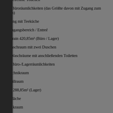
sechs Büroräumlichkeiten (das Größte davon mit Zugang zum
Balkon)
ein Gang mit Teeküche
ein Eingangsbereich / Entreé
Souterrain 420,85m² (Büro / Lager)
ein Waschraum mit zwei Duschen
zwei Waschräume mit anschließenden Toiletten
sechs Büro-/Lagerräumlichkeiten
ein Technikraum
ein Müllraum
Keller 288,85m² (Lager)
Lagerfläche
Technikraum