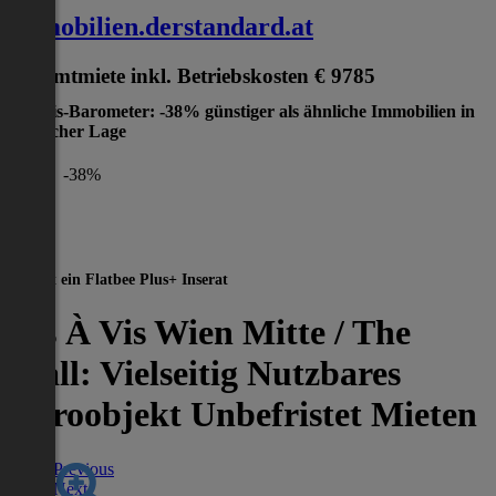
immobilien.derstandard.at
Gesamtmiete inkl. Betriebskosten
€ 9785
Preis-Barometer: -38% günstiger als ähnliche Immobilien in
gleicher Lage
-38%
Dies ist ein Flatbee Plus+ Inserat
Vis À Vis Wien Mitte / The
Mall: Vielseitig Nutzbares
Büroobjekt Unbefristet Mieten
Previous
Next