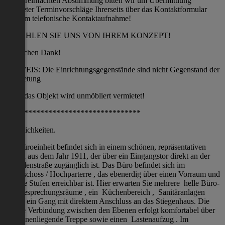
Zur vereinfachten Abstimmung bitten wir um Übermittlung
konkreter Terminvorschläge Ihrerseits über das Kontaktformular
oder um telefonische Kontaktaufnahme!
ERZÄHLEN SIE UNS VON IHREM KONZEPT!
Herzlichen Dank!
HINWEIS: Die Einrichtungsgegenstände sind nicht Gegenstand der
Vermietung
das Objekt wird unmöbliert vermietet!
**********************************
Räumlichkeiten.
Die Büroeinheit befindet sich in einem schönen, repräsentativen
Altbau aus dem Jahr 1911, der über ein Eingangstor direkt an der
Invalidenstraße zugänglich ist. Das Büro befindet sich im
Erdgeschoss / Hochparterre , das ebenerdig über einen Vorraum und
wenige Stufen erreichbar ist. Hier erwarten Sie mehrere helle Büro-
und Besprechungsräume , ein Küchenbereich , Sanitäranlagen
sowie ein Gang mit direktem Anschluss an das Stiegenhaus. Die
interne Verbindung zwischen den Ebenen erfolgt komfortabel über
eine innenliegende Treppe sowie einen Lastenaufzug . Im