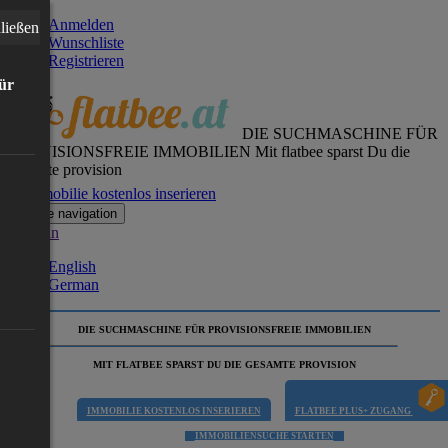
Anmelden
ließen
Wunschliste
Registrieren
für
DIE SUCHMASCHINE FÜR
PROVISIONSFREIE IMMOBILIEN
Mit flatbee sparst Du die
gesamte provision
Immobilie kostenlos inserieren
Toggle navigation
German
English
German
DIE SUCHMASCHINE FÜR PROVISIONSFREIE IMMOBILIEN
MIT FLATBEE SPARST DU DIE GESAMTE PROVISION
IMMOBILIE KOSTENLOS INSERIEREN
FLATBEE PLUS+ ZUGANG
IMMOBILIENSUCHE STARTEN