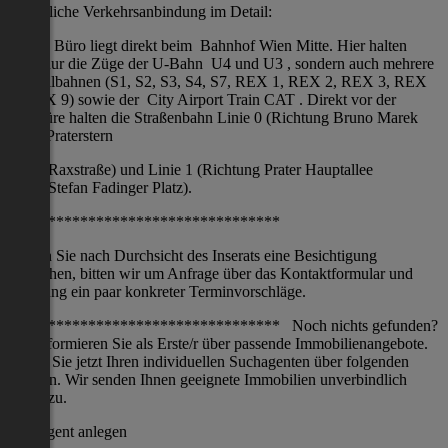
Öffentliche Verkehrsanbindung im Detail:
Dieses Büro liegt direkt beim Bahnhof Wien Mitte. Hier halten
nicht nur die Züge der U-Bahn U4 und U3 , sondern auch mehrere
Schnellbahnen (S1, S2, S3, S4, S7, REX 1, REX 2, REX 3, REX
7, REX 9) sowie der City Airport Train CAT . Direkt vor der
Haustüre halten die Straßenbahn Linie 0 (Richtung Bruno Marek
Allee,Praterstern
Raxstraße) und Linie 1 (Richtung Prater Hauptallee
Stefan Fadinger Platz).
**********************************
Sollten Sie nach Durchsicht des Inserats eine Besichtigung
wünschen, bitten wir um Anfrage über das Kontaktformular und
Nennung ein paar konkreter Terminvorschläge.
********************************** Noch nichts gefunden?
Wir informieren Sie als Erste/r über passende Immobilienangebote.
Legen Sie jetzt Ihren individuellen Suchagenten über folgenden
Link an. Wir senden Ihnen geeignete Immobilien unverbindlich
vorab zu.
Suchagent anlegen