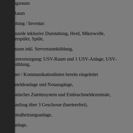
Heizungsraum
USV-Raum
Ausstattung / Inventar:
Küchenzeile inklusive Dunstabzug, Herd, Mikrowelle,
Geschirrspüler, Spüle,
Serverraum inkl. Serverraumkühlung,
Notstromversorgung: USV-Raum und 1 USV-Anlage, USV-
Raumkühlung,
Glasfaser / Kommunikationlinien bereits eingeleitet
Rauchmeldeanlage und Notausgänge,
Elektronisches Zutrittssystem und Einbruchmeldezentrale,
Lastenaufzug über 3 Geschosse (barrierefrei),
Gaszentralheizungsanlage,
Klimaanlage,