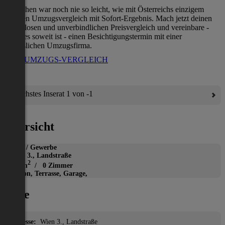
Umziehen war noch nie so leicht, wie mit Österreichs einzigem
direkten Umzugsvergleich mit Sofort-Ergebnis. Mach jetzt deinen
kostenlosen und unverbindlichen Preisvergleich und vereinbare -
wenn es soweit ist - einen Besichtigungstermin mit einer
verlässlichen Umzugsfirma.
ZUM UMZUGS-VERGLEICH
Nächstes Inserat 1 von -1
Übersicht
Büro / Gewerbe
Wien 3., Landstraße
2
980 m
/ 0 Zimmer
Balkon, Terrasse, Garage,
Lage
Adresse:
Wien 3., Landstraße