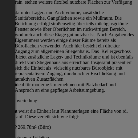
Souterrain stehen weitere flexibel nutzbare Flächen zur Verfügung
darunter Lager- und Archivräume, zusätzliche
Sanitärbereiche, Gangflächen sowie ein Müllraum. Die
Belichtung erfolgt straßenseitig über teils milchglasgetönte
Fenster sowie über Oberlichten im rückwärtigen Bereich,
wodurch auch diese Etage gut nutzbar ist. Nach Angaben des
Eigentümers werden einige dieser Räume bereits als
Büroflächen verwendet. Auch hier besteht ein direkter
Zugang zum allgemeinen Stiegenhaus. Das Kellergeschoss
bietet zusätzliche Lager- und Technikräume und ist ebenfalls
direkt vom Stiegenhaus aus erreichbar. Insgesamt präsentiert
sich die Einheit als vielseitig nutzbares Büroobjekt mit
repräsentativem Zugang, durchdachter Erschließung und
attraktiven Zusatzflächen
ideal für moderne Unternehmen mit Platzbedarf und
Anspruch an eine gepflegte Arbeitsumgebung.
Flächenverteilung:
Gesamt weist die Einheit laut Planunterlagen eine Fläche von rd.
980m² auf. Diese verteilt sich wie folgt:
EG/HP 269,78m² (Büro)
zwei getrennte Toiletten