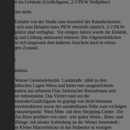
Einfahrt ins Gebäude (Grailichgasse, 2-3 PKW Stellplätze)
und vieles mehr.
Eine Einfahrt von der Straße zum Innenhof der Räumlichkeiten
erweist sich zum Beladen eines PKW ebenfalls nützlich. 2-3 PKW-
Abstellplätze sind verfügbar. Vor einigen Jahren wurde die Elektrik,
Heizung und Lüftung umfassend erneuert. Die Allgemeinflächen
befinden sich insgesamt dem äußeren Anschein nach in einem
gepflegten Zustand .
Lage:
/ Infrastruktur.
Der 3. Wiener Gemeindebezirk Landstraße zählt zu den
innerstädtischen Lagen Wiens und bietet eine ausgezeichnete
Kombination aus urbanem Flair, historischer Bausubstanz und
moderner Infrastruktur. Das Viertel rund um die
Invalidenstraße/Grailichgasse ist geprägt von dicht bebauten
Gründerzeitstrukturen sowie der unmittelbaren Nähe zum wichtigen
Verkehrsknotenpunkt Wien Mitte mit dem Shopping-Center The
Mall . Das Büro profitiert von einer sehr guten Wohn-, Büro- und
Geschäftslage mit idealer Anbindung an die Wiener Innenstadt :
Über die Kleine Marxerbrücke ist das Stubentor in wenigen