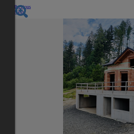
Previous
Next
Nächstes Inserat 1 von -1
Übersicht
Haus
Knittelfeld
2
274 m
/ 6 Zimmer
Terrasse, Garage,
Lage
Adresse:
Knittelfeld
PLZ:
8720