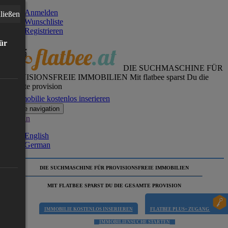
Anmelden
ließen
Wunschliste
Registrieren
für
DIE SUCHMASCHINE FÜR
PROVISIONSFREIE IMMOBILIEN
Mit flatbee sparst Du die
gesamte provision
Immobilie kostenlos inserieren
Toggle navigation
German
English
German
DIE SUCHMASCHINE FÜR PROVISIONSFREIE IMMOBILIEN
MIT FLATBEE SPARST DU DIE GESAMTE PROVISION
IMMOBILIE KOSTENLOS INSERIEREN
FLATBEE PLUS+ ZUGANG
IMMOBILIENSUCHE STARTEN