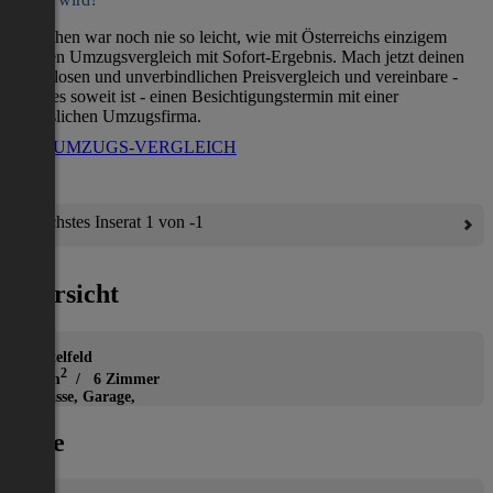
Umziehen war noch nie so leicht, wie mit Österreichs einzigem
direkten Umzugsvergleich mit Sofort-Ergebnis. Mach jetzt deinen
kostenlosen und unverbindlichen Preisvergleich und vereinbare -
wenn es soweit ist - einen Besichtigungstermin mit einer
verlässlichen Umzugsfirma.
ZUM UMZUGS-VERGLEICH
Nächstes Inserat 1 von -1
Übersicht
Haus
Knittelfeld
2
274 m
/ 6 Zimmer
Terrasse, Garage,
Lage