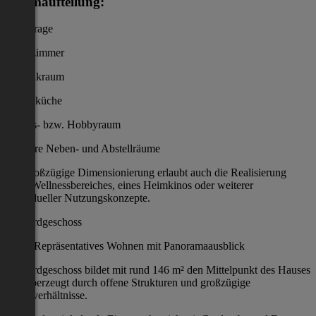
Raumaufteilung:
Tiefgarage
Gästezimmer
Technikraum
Waschküche
Fitness- bzw. Hobbyraum
Mehrere Neben- und Abstellräume
Die großzügige Dimensionierung erlaubt auch die Realisierung
eines Wellnessbereiches, eines Heimkinos oder weiterer
individueller Nutzungskonzepte.
Das Erdgeschoss
Repräsentatives Wohnen mit Panoramaausblick
Das Erdgeschoss bildet mit rund 146 m² den Mittelpunkt des Hauses
und überzeugt durch offene Strukturen und großzügige
Raumverhältnisse.