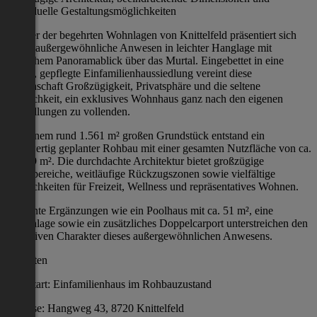
individuelle Gestaltungsmöglichkeiten
In einer der begehrten Wohnlagen von Knittelfeld präsentiert sich
dieses außergewöhnliche Anwesen in leichter Hanglage mit
herrlichem Panoramablick über das Murtal. Eingebettet in eine
ruhige, gepflegte Einfamilienhaussiedlung vereint diese
Liegenschaft Großzügigkeit, Privatsphäre und die seltene
Möglichkeit, ein exklusives Wohnhaus ganz nach den eigenen
Vorstellungen zu vollenden.
Auf einem rund 1.561 m² großen Grundstück entstand ein
hochwertig geplanter Rohbau mit einer gesamten Nutzfläche von ca.
492,69 m². Die durchdachte Architektur bietet großzügige
Wohnbereiche, weitläufige Rückzugszonen sowie vielfältige
Möglichkeiten für Freizeit, Wellness und repräsentatives Wohnen.
Geplante Ergänzungen wie ein Poolhaus mit ca. 51 m², eine
Poolanlage sowie ein zusätzliches Doppelcarport unterstreichen den
exklusiven Charakter dieses außergewöhnlichen Anwesens.
Eckdaten
Objektart: Einfamilienhaus im Rohbauzustand
Adresse: Hangweg 43, 8720 Knittelfeld