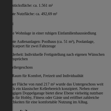
Grundstücksfläche: ca. 1.561 m²
Gesamte Nutzfläche: ca. 492,69 m²
Lage:
Erhöhte Wohnlage in einer ruhigen Einfamilienhaussiedlung
Geplante Außenanlagen: Poolhaus (ca. 51 m²), Poolanlage,
Doppelcarport für zwei Fahrzeuge
Besonderheit: Individuelle Fertigstellung nach eigenen Wünschen
und Ansprüchen
Das Kellergeschoss
Raum für Komfort, Freizeit und Individualität
Mit einer Fläche von rund 217 m² wurde das Untergeschoss weit
mehr als ein klassischer Kellerbereich konzipiert. Neben einer
großzügigen Doppelgarage bietet diese Ebene vielseitig nutzbare
Flächen für Hobby, Fitness oder Gäste und eröffnet zahlreiche
Möglichkeiten für eine komfortable Nutzung im Alltag.