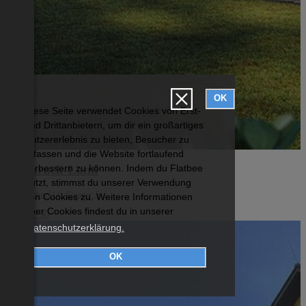
OK
Diese Seite verwendet Cookies von Erst-
und Drittanbietern, um dir ein großartiges
Nutzererlebnis zu bieten, Besucher zu
erfassen und die Website fortlaufend
Innsbruck-Land
verbessern zu können. Indem du Flatbee
nutzt, stimmst du unserer Verwendung
Wohnfläche: 114 Zimmer: 5
von Cookies zu. Weitere Informationen
über Cookies findest du in unserer
€ 736 230
Datenschutzerklärung.
OK