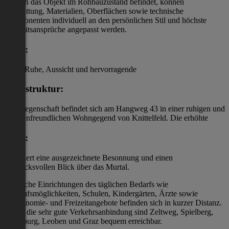
Da sich das Objekt im Rohbauzustand befindet, können
Ausstattung, Materialien, Oberflächen sowie technische
Komponenten individuell an den persönlichen Stil und höchste
Qualitätsansprüche angepasst werden.
Lage:
Ruhe, Aussicht und hervorragende
Infrastruktur:
Die Liegenschaft befindet sich am Hangweg 43 in einer ruhigen und
familienfreundlichen Wohngegend von Knittelfeld. Die erhöhte
Lage:
garantiert eine ausgezeichnete Besonnung und einen
eindrucksvollen Blick über das Murtal.
Sämtliche Einrichtungen des täglichen Bedarfs wie
Einkaufsmöglichkeiten, Schulen, Kindergärten, Ärzte sowie
Gastronomie- und Freizeitangebote befinden sich in kurzer Distanz.
Durch die sehr gute Verkehrsanbindung sind Zeltweg, Spielberg,
Judenburg, Leoben und Graz bequem erreichbar.