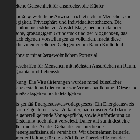
Eine seltene Gelegenheit für anspruchsvolle Käufer
Dieses außergewöhnliche Anwesen richtet sich an Menschen, die
Großzügigkeit, Privatsphäre und Individualität schätzen. Die
Kombination aus exklusiver Aussichtslage, beeindruckender
Nutzfläche, großzügigem Grundstück und der Möglichkeit, das
Haus nach eigenen Vorstellungen zu vollenden, macht diese
Immobilie zu einer seltenen Gelegenheit im Raum Knittelfeld.
Ein Wohnsitz mit außergewöhnlichem Potenzial
geschaffen für Menschen mit höchsten Ansprüchen an Raum,
Qualität und Lebensstil.
Anmerkung: Die Visualisierungen wurden mittel künstlicher
Intelligenz erstellt und dienen nur zur Veranschaulichung. Diese sind
weder maßstabsgetreu noch detailgetreu.
Hinweis gemäß Energieausweisvorlagegesetz: Ein Energieausweis
wurde vom Eigentümer bzw. Verkäufer, nach unserer Aufklärung
über die generell geltende Vorlagepflicht, sowie Aufforderung zu
seiner Erstellung noch nicht vorgelegt. Daher gilt zumindest eine
dem Alter und der Art des Gebäudes entsprechende
Gesamtenergieeffizienz als vereinbart. Wir übernehmen keinerlei
Gewähr oder Haftung für die tatsächliche Energieeffizienz der