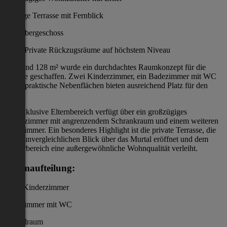
Sonnige Terrasse mit Fernblick
Das Obergeschoss
Private Rückzugsräume auf höchstem Niveau
Auf rund 128 m² wurde ein durchdachtes Raumkonzept für die
Familie geschaffen. Zwei Kinderzimmer, ein Badezimmer mit WC
sowie praktische Nebenflächen bieten ausreichend Platz für den
Alltag.
Der exklusive Elternbereich verfügt über ein großzügiges
Schlafzimmer mit angrenzendem Schrankraum und einem weiteren
Badezimmer. Ein besonderes Highlight ist die private Terrasse, die
einen unvergleichlichen Blick über das Murtal eröffnet und dem
Masterbereich eine außergewöhnliche Wohnqualität verleiht.
Raumaufteilung:
Zwei Kinderzimmer
Badezimmer mit WC
Abstellraum