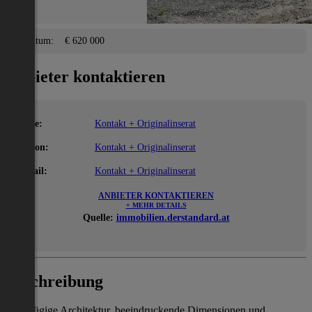
Eigentum/Preis
Eigentum:
€ 620 000
Anbieter kontaktieren
Name:
Kontakt + Originalinserat
Telefon:
Kontakt + Originalinserat
E-Mail:
Kontakt + Originalinserat
ANBIETER KONTAKTIEREN
+ MEHR DETAILS
Quelle:
immobilien.derstandard.at
Beschreibung
Großzügige Architektur, beeindruckende Dimensionen und