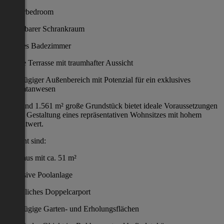
Masterbedroom
Begehbarer Schrankraum
Zweites Badezimmer
Private Terrasse mit traumhafter Aussicht
Großzügiger Außenbereich mit Potenzial für ein exklusives
Gesamtanwesen
Das rund 1.561 m² große Grundstück bietet ideale Voraussetzungen
für die Gestaltung eines repräsentativen Wohnsitzes mit hohem
Freizeitwert.
Geplant sind:
Poolhaus mit ca. 51 m²
Exklusive Poolanlage
Zusätzliches Doppelcarport
Großzügige Garten- und Erholungsflächen