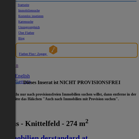
Startseite
Immobiliensuche
Kostenlos inserieren
Kartensuche
Umzugsvergleich
Über Flatbee
Blog
Flatbee Plus+ Zugang
German
English
German
Hinweis:
Dieses Inserat ist NICHT PROVISIONSFREI
- Wenn du nur nach provisionsfreien Immobilien suchen willst, dann entferne in der
Suche
bitte das Häkchen "Auch nach Immobilien mit Provision suchen".
2
Haus - Knittelfeld - 274 m
immobilien.derstandard.at