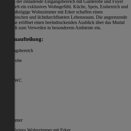
Bereits der einladende Eingangsbereich mit Garderobe und Foyer
vermittelt ein exklusives Wohngefühl. Küche, Speis, Essbereich und
das großzügige Wohnzimmer mit Erker schaffen einen
harmonischen und lichtdurchfluteten Lebensraum. Die angrenzende
Terrasse eröffnet einen beeindruckenden Ausblick über das Murtal
und lädt zum Verweilen in besonderem Ambiente ein.
Raumaufteilung:
Eingangsbereich
Garderobe
Foyer
Gäste-WC
Büro
Speis
Küche
Esszimmer
Großzügiges Wohnzimmer mit Erker