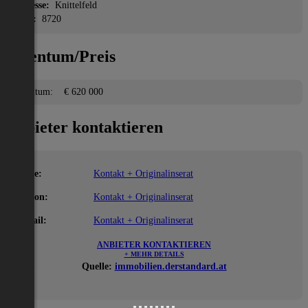
Adresse:
Knittelfeld
PLZ:
8720
Eigentum/Preis
Eigentum:
€ 620 000
Anbieter kontaktieren
Name:
Kontakt + Originalinserat
Telefon:
Kontakt + Originalinserat
E-Mail:
Kontakt + Originalinserat
ANBIETER KONTAKTIEREN
+ MEHR DETAILS
Quelle:
immobilien.derstandard.at