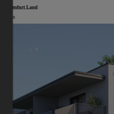
Klagenfurt Land
Kärnten
€ 0