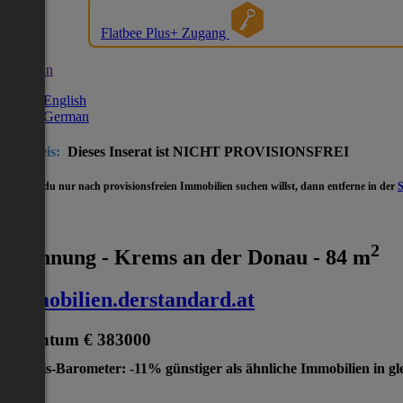
Flatbee Plus+ Zugang
German
English
German
Hinweis:
Dieses Inserat ist NICHT PROVISIONSFREI
- Wenn du nur nach provisionsfreien Immobilien suchen willst, dann entferne in der
2
Wohnung - Krems an der Donau - 84 m
immobilien.derstandard.at
Eigentum
€ 383000
Preis-Barometer: -11% günstiger als ähnliche Immobilien in gl