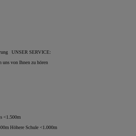
einbarung UNSER SERVICE:
n uns von Ihnen zu hören
us <1.500m
<500m Höhere Schule <1.000m