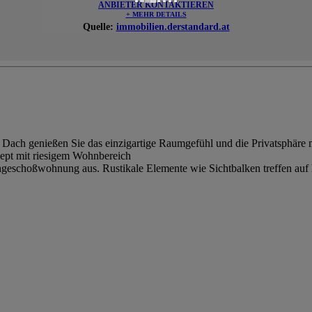
ANBIETER KONTAKTIEREN
+ MEHR DETAILS
Quelle:
immobilien.derstandard.at
ch genießen Sie das einzigartige Raumgefühl und die Privatsphäre mi
pt mit riesigem Wohnbereich
geschoßwohnung aus. Rustikale Elemente wie Sichtbalken treffen auf ho