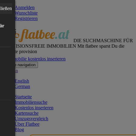
Anmelden
ließen
Wunschliste
Registrieren
für
DIE SUCHMASCHINE FÜR
PROVISIONSFREIE IMMOBILIEN
Mit flatbee sparst Du die
gesamte provision
Immobilie kostenlos inserieren
Toggle navigation
German
English
German
Startseite
Immobiliensuche
Kostenlos inserieren
Kartensuche
Umzugsvergleich
Über Flatbee
Blog