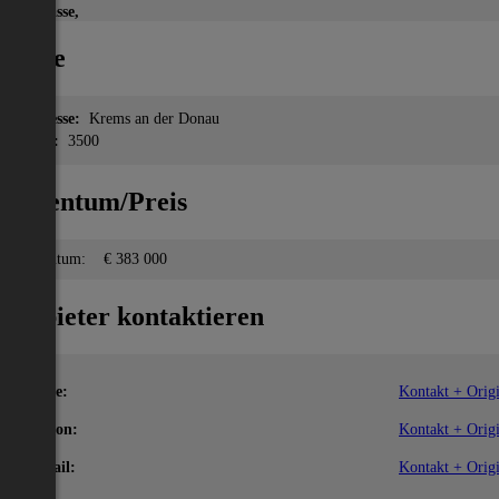
Terrasse,
Lage
Adresse:
Krems an der Donau
PLZ:
3500
Eigentum/Preis
Eigentum:
€ 383 000
Anbieter kontaktieren
Name:
Kontakt + Origi
Telefon:
Kontakt + Origi
E-Mail:
Kontakt + Origi