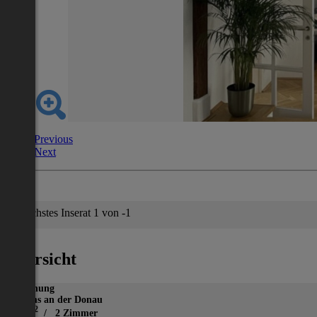
Previous
Next
Nächstes Inserat 1 von -1
Übersicht
Wohnung
Krems an der Donau
2
84 m
/ 2 Zimmer