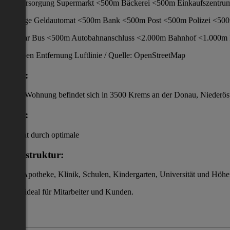
Nahversorgung Supermarkt <500m Bäckerei <500m Einkaufszentru
Sonstige Geldautomat <500m Bank <500m Post <500m Polizei <50
Verkehr Bus <500m Autobahnanschluss <2.000m Bahnhof <1.000m 
Angaben Entfernung Luftlinie / Quelle: OpenStreetMap
Lage:
Diese Wohnung befindet sich in 3500 Krems an der Donau, Niederöst
Lage:
besticht durch optimale
Infrastruktur:
Arzt, Apotheke, Klinik, Schulen, Kindergarten, Universität und Höher
ideal für Mitarbeiter und Kunden.