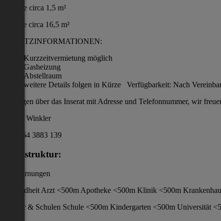
Toilette circa 1,5 m²
Galerie circa 16,5 m²
ZUSATZINFORMATIONEN:
Kurzzeitvermietung möglich
Gasheizung
Abstellraum
weitere Details folgen in Kürze Verfügbarkeit: Nach Ver
Anfragen über das Inserat mit Adresse und Telefonnummer, wir freue
Ewald Winkler
+43 664 3883 139
Infrastruktur:
/ Entfernungen
Gesundheit Arzt <500m Apotheke <500m Klinik <500m Krankenha
Kinder & Schulen Schule <500m Kindergarten <500m Universität 