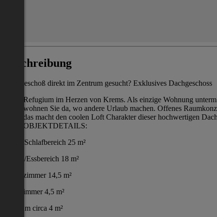
Beschreibung
Dachgeschoß direkt im Zentrum gesucht? Exklusives Dachgeschoss
Refugium im Herzen von Krems. Als einzige Wohnung unterm Da
wohnen Sie da, wo andere Urlaub machen. Offenes Raumkonze
das macht den coolen Loft Charakter dieser hochwertigen Dach
OBJEKTDETAILS:
Wohn/Schlafbereich 25 m²
Küche/Essbereich 18 m²
Schlafzimmer 14,5 m²
Badezimmer 4,5 m²
Vorraum circa 4 m²