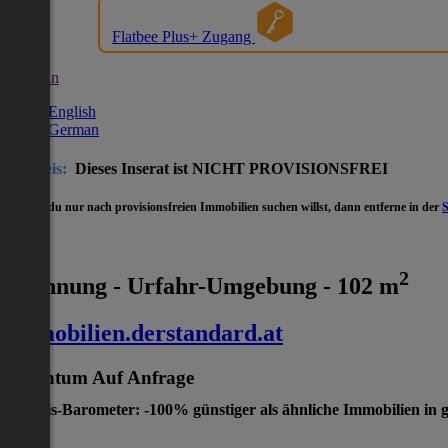
Flatbee Plus+ Zugang
German
English
German
Hinweis:
Dieses Inserat ist NICHT PROVISIONSFREI
- Wenn du nur nach provisionsfreien Immobilien suchen willst, dann entferne in der
2
Wohnung - Urfahr-Umgebung - 102 m
immobilien.derstandard.at
Eigentum
Auf Anfrage
Preis-Barometer: -100% günstiger als ähnliche Immobilien in 