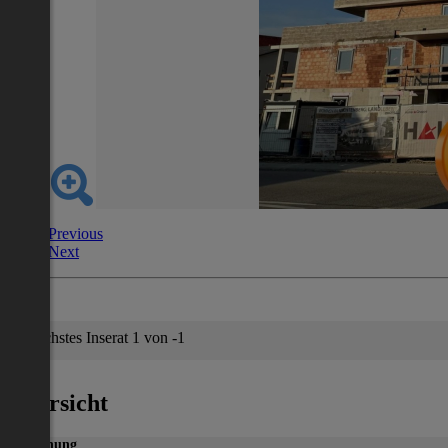
Previous
Next
Nächstes Inserat 1 von -1
Übersicht
Wohnung