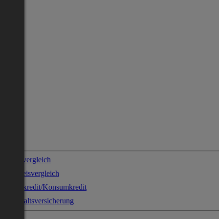
Stromvergleich
Gaspreisvergleich
Sofortkredit/Konsumkredit
Haushaltsversicherung