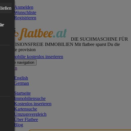
Anmelden
ließen
Wunschliste
Registrieren
für
DIE SUCHMASCHINE FÜR
PROVISIONSFREIE IMMOBILIEN
Mit flatbee sparst Du die
gesamte provision
Immobilie kostenlos inserieren
Toggle navigation
German
English
German
Startseite
Immobiliensuche
Kostenlos inserieren
Kartensuche
Umzugsvergleich
Über Flatbee
Blog