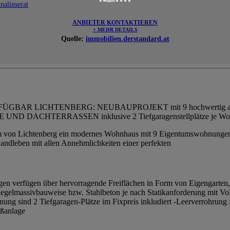
nalinserat
ANBIETER KONTAKTIEREN
+ MEHR DETAILS
Quelle:
immobilien.derstandard.at
 LICHTENBERG: NEUBAUPROJEKT mit 9 hochwertig ausgestatt
 DACHTERRASSEN inklusive 2 Tiefgaragenstellplätze je Wo
von Lichtenberg ein modernes Wohnhaus mit 9 Eigentumswohnungen i
andleben mit allen Annehmlichkeiten einer perfekten
en verfügen über hervorragende Freiflächen in Form von Eigengarten, 
Ziegelmassivbauweise bzw. Stahlbeton je nach Statikanforderung mit 
ung sind 2 Tiefgaragen-Plätze im Fixpreis inkludiert -Leerverrohrung f
eßanlage