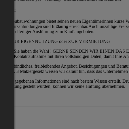
Lage:
der Neubauwohnungen bietet seinen neuen Eigentümerinnen kurze Wege
Verkehrsanbindungen sind fußläufig erreichbar.Auch unzählige Freiz
schlüsselfertiger Ausführung zum Kauf angeboten.
OB ZUR EIGENNUTZUNG oder ZUR VERMIETUNG
Sie haben die Wahl ! GERNE SENDEN WIR IHNEN DAS 
Kontaktaufnahme mit Ihren vollständigen Daten, damit Ihre An
Unverbindliches, freibleibendes Angebot. Besichtigungen und Beratunge
5, Abs. 3 Maklergesetz weisen wir darauf hin, dass das Unternehmen C
Die angegebenen Informationen sind nach bestem Wissen erstellt, Dru
Verfügung gestellt wurden, können wir keine Haftung übernehmen.