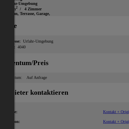
Urfahr-Umgebung
2
102 m
/ 4 Zimmer
Balkon, Terrasse, Garage,
Lage
Adresse:
Urfahr-Umgebung
PLZ:
4040
Eigentum/Preis
Eigentum:
Auf Anfrage
Anbieter kontaktieren
Name:
Kontakt + Origi
Telefon:
Kontakt + Origi