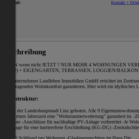
E-Mail:
Kontakt + Origi
Beschreibung
WANN wenn nicht JETZT ? NUR MEHR 4 WOHNUNGEN VERFÜGBAR
106 m²) + EIGENGARTEN, TERRASSEN, LOGGIEN/BALKONE UND
Das Unternehmen Landleben Immobilien GmbH errichtet im Zentrum 
hervorragenden Wohnkomfort garantieren. Hier wird ein idyllisches L
Infrastruktur:
unweit der Landeshauptstadt Linz geboten. Alle 9 Eigentumswohnung
der warmen Jahreszeit eine "Wohnraumerweiterung" garantiert ist. -
Raffstore -Anschlüsse für nachhaltige PV-Anlage vorbereitet -Je Wohn
Liftanlage für eine barrierefreie Erschließung (KG-DG) -Zentralschli
5 Schlüssel pro Wohnung -Glasfaseranschluss im Haus Die