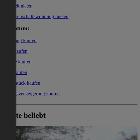
Kurzzeitmieten
Genossenschaftswohnung mieten
Eigentum:
Wohnung kaufen
Haus kaufen
Garage kaufen
Büro kaufen
Grundstück kaufen
Zwangsversteigerung kaufen
Heute beliebt