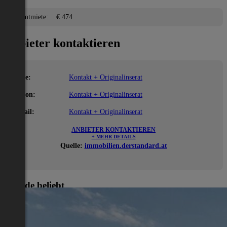
Gesamtmiete:
€ 474
Anbieter kontaktieren
Name:
Kontakt + Originalinserat
Telefon:
Kontakt + Originalinserat
E-Mail:
Kontakt + Originalinserat
ANBIETER KONTAKTIEREN
+ MEHR DETAILS
Quelle:
immobilien.derstandard.at
Gerade beliebt