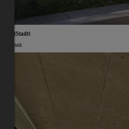
Graz(Stadt)
Steiermark
€ 759