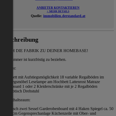
ANBIETER KONTAKTIEREN
+ MEHR DETAILS
Quelle:
immobilien.derstandard.at
Beschreibung
MACH DIE FABRIK ZU DEINER HOMEBASE!
Das Zimmer ist kurzfristig zu beziehen.
Zimmer:
Hochbett mit Aufstiegsmöglichkeit 18 variable Regalböden im
Aufstiegsmöbel Leselampe am Hochbett Lattenrost Matraze
Nachtboard 1 oder 2 Kleiderschränke mit je 2 Regalböden
Schreibtisch Drehstuhl
Aufenthaltsraum:
1 Esstisch zwei Sessel Garderobenboard mit 4 Haken Spiegel ca. 50
x 155 cm Gegensprechanlage Küchenzeile mit Ober- und