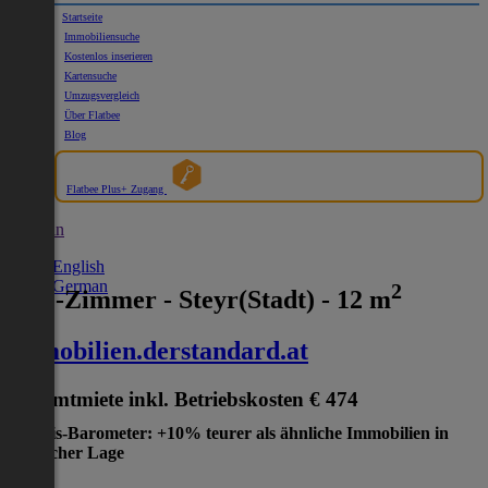
Startseite
Immobiliensuche
Kostenlos inserieren
Kartensuche
Umzugsvergleich
Über Flatbee
Blog
Flatbee Plus+ Zugang
German
English
German
2
WG-Zimmer - Steyr(Stadt) - 12 m
immobilien.derstandard.at
Gesamtmiete inkl. Betriebskosten
€ 474
Preis-Barometer: +10% teurer als ähnliche Immobilien in
gleicher Lage