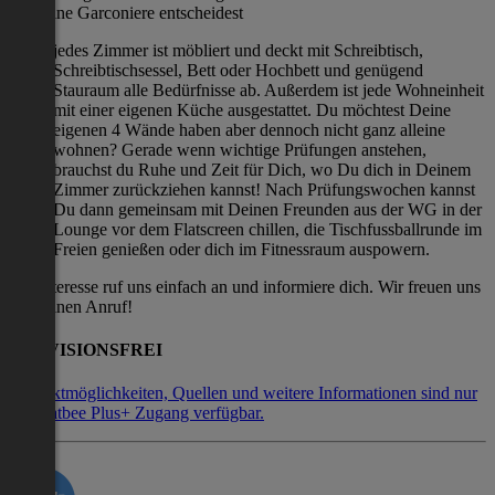
oder eine Garconiere entscheidest
jedes Zimmer ist möbliert und deckt mit Schreibtisch,
Schreibtischsessel, Bett oder Hochbett und genügend
Stauraum alle Bedürfnisse ab. Außerdem ist jede Wohneinheit
mit einer eigenen Küche ausgestattet. Du möchtest Deine
eigenen 4 Wände haben aber dennoch nicht ganz alleine
wohnen? Gerade wenn wichtige Prüfungen anstehen,
brauchst du Ruhe und Zeit für Dich, wo Du dich in Deinem
Zimmer zurückziehen kannst! Nach Prüfungswochen kannst
Du dann gemeinsam mit Deinen Freunden aus der WG in der
Lounge vor dem Flatscreen chillen, die Tischfussballrunde im
Freien genießen oder dich im Fitnessraum auspowern.
Bei Interesse ruf uns einfach an und informiere dich. Wir freuen uns
auf deinen Anruf!
PROVISIONSFREI
Kontaktmöglichkeiten, Quellen und weitere Informationen sind nur
mit Flatbee Plus+ Zugang verfügbar.