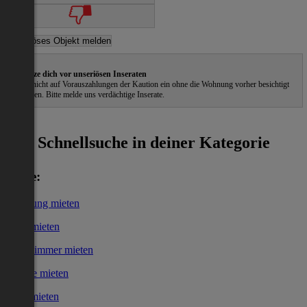
Schütze dich vor unseriösen Inseraten
Gehe nicht auf Vorauszahlungen der Kaution ein ohne die Wohnung vorher besichtigt
zu haben. Bitte melde uns verdächtige Inserate.
ˀ
Schnellsuche in deiner Kategorie
Miete:
Wohnung mieten
Haus mieten
WG-Zimmer mieten
Garage mieten
Büro mieten