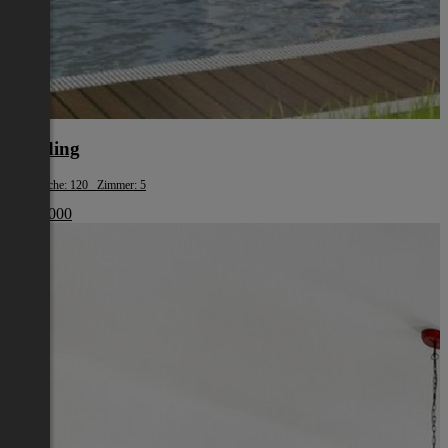
Eferding
Wohnfläche: 120 Zimmer: 5
€ 387 000