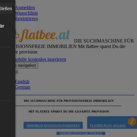
Anmelden
ließen
Wunschliste
Registrieren
für
DIE SUCHMASCHINE FÜR
PROVISIONSFREIE IMMOBILIEN
Mit flatbee sparst Du die
gesamte provision
Immobilie kostenlos inserieren
Toggle navigation
German
English
German
DIE SUCHMASCHINE FÜR PROVISIONSFREIE IMMOBILIEN
MIT FLATBEE SPARST DU DIE GESAMTE PROVISION
IMMOBILIE KOSTENLOS INSERIEREN
FLATBEE PLUS+ ZUGANG
IMMOBILIENSUCHE STARTEN