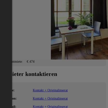
Steyr(Stadt)
2
12 m
/ 1 Zimmer
Lage
Adresse:
Steyr(Stadt)
PLZ:
4400
Miete/Preis
Gesamtmiete:
€ 474
Anbieter kontaktieren
Name:
Kontakt + Originalinserat
Telefon:
Kontakt + Originalinserat
E-Mail:
Kontakt + Originalinserat