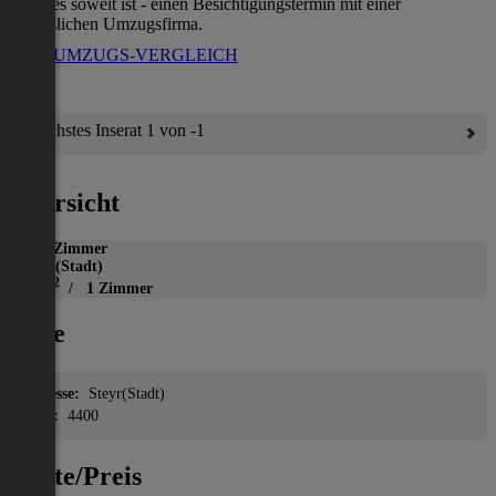
wenn es soweit ist - einen Besichtigungstermin mit einer
verlässlichen Umzugsfirma.
ZUM UMZUGS-VERGLEICH
Nächstes Inserat 1 von -1
Übersicht
WG-Zimmer
Steyr(Stadt)
2
12 m
/ 1 Zimmer
Lage
Adresse:
Steyr(Stadt)
PLZ:
4400
Miete/Preis