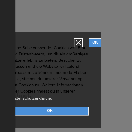
OK
Diese Seite verwendet Cookies von Erst-
und Drittanbietern, um dir ein großartiges
Nutzererlebnis zu bieten, Besucher zu
erfassen und die Website fortlaufend
verbessern zu können. Indem du Flatbee
nutzt, stimmst du unserer Verwendung
von Cookies zu. Weitere Informationen
über Cookies findest du in unserer
Facebook
Datenschutzerklärung.
OK