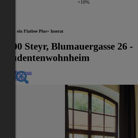
+10%
Dies ist ein Flatbee Plus+ Inserat
4400 Steyr, Blumauergasse 26 -
Studentenwohnheim
Previous
Next
Nächstes Inserat 1 von -1
Übersicht
WG-Zimmer