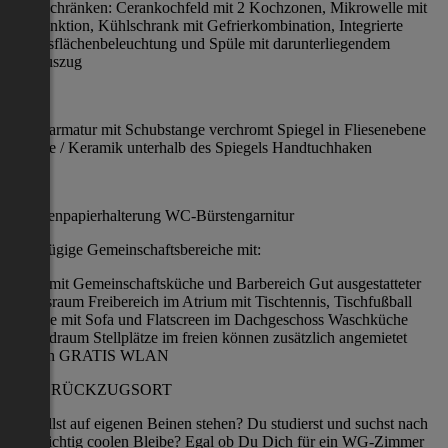
Unterschränken: Cerankochfeld mit 2 Kochzonen, Mikrowelle mit
Grillfunktion, Kühlschrank mit Gefrierkombination, Integrierte
Arbeitsflächenbeleuchtung und Spüle mit darunterliegendem
Müllauszug
BAD:
Duscharmatur mit Schubstange verchromt Spiegel in Fliesenebene
Etagere / Keramik unterhalb des Spiegels Handtuchhaken
WC:
Toilettenpapierhalterung WC-Bürstengarnitur
Großzügige Gemeinschaftsbereiche mit:
Foyer mit Gemeinschaftsküche und Barbereich Gut ausgestatteter
Fitnessraum Freibereich im Atrium mit Tischtennis, Tischfußball
Lounge mit Sofa und Flatscreen im Dachgeschoss Waschküche
Fahrradraum Stellplätze im freien können zusätzlich angemietet
werden GRATIS WLAN
DEIN RÜCKZUGSORT
Du willst auf eigenen Beinen stehen? Du studierst und suchst nach
einer richtig coolen Bleibe? Egal ob Du Dich für ein WG-Zimmer