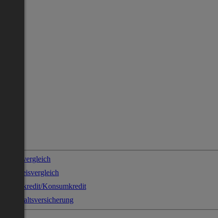
Stromvergleich
Gaspreisvergleich
Sofortkredit/Konsumkredit
Haushaltsversicherung