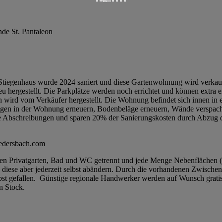
de St. Pantaleon
Stiegenhaus wurde 2024 saniert und diese Gartenwohnung wird verkauf
u hergestellt. Die Parkplätze werden noch errichtet und können extr
 wird vom Verkäufer hergestellt. Die Wohnung befindet sich innen in e
ungen in der Wohnung erneuern, Bodenbeläge erneuern, Wände verspac
ohe Abschreibungen und sparen 20% der Sanierungskosten durch Abzug d
iedersbach.com
nen Privatgarten, Bad und WC getrennt und jede Menge Nebenflächen (
n diese aber jederzeit selbst abändern. Durch die vorhandenen Zwisch
lbst gefallen. Günstige regionale Handwerker werden auf Wunsch grati
n Stock.