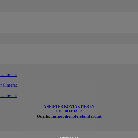
nalinserat
nalinserat
nalinserat
ANBIETER KONTAKTIEREN
+ MEHR DETAILS
Quelle:
immobilien.derstandard.at