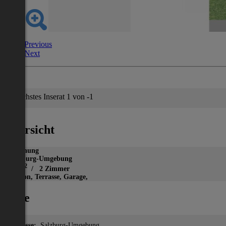
Previous
Next
Nächstes Inserat 1 von -1
Übersicht
Wohnung
Salzburg-Umgebung
2
44 m
/ 2 Zimmer
Balkon, Terrasse, Garage,
Lage
Adresse:
Salzburg-Umgebung