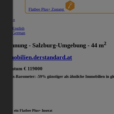
Flatbee Plus+ Zugang
German
English
German
2
Wohnung - Salzburg-Umgebung - 44 m
immobilien.derstandard.at
Eigentum
€ 119000
Preis-Barometer: -59% günstiger als ähnliche Immobilien in gl
-59%
Dies ist ein Flatbee Plus+ Inserat