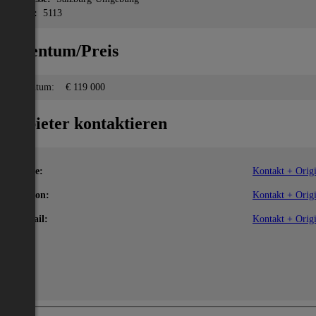
PLZ:
5113
Eigentum/Preis
Eigentum:
€ 119 000
Anbieter kontaktieren
Name:
Kontakt + Origi
Telefon:
Kontakt + Origi
E-Mail:
Kontakt + Origi