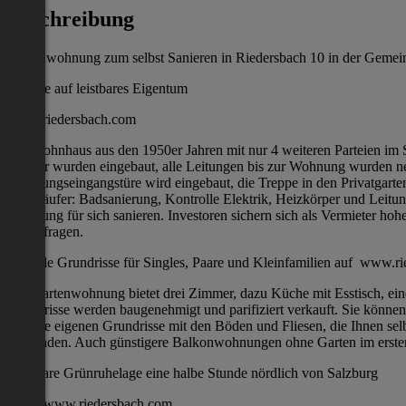
Beschreibung
Gartenwohnung zum selbst Sanieren in Riedersbach 10 in der Gemein
Chance auf leistbares Eigentum
www.riedersbach.com
Ein Wohnhaus aus den 1950er Jahren mit nur 4 weiteren Parteien im 
Fenster wurden eingebaut, alle Leitungen bis zur Wohnung wurden ne
Wohnungseingangstüre wird eingebaut, die Treppe in den Privatgarten
den Käufer: Badsanierung, Kontrolle Elektrik, Heizkörper und Leit
Wohnung für sich sanieren. Investoren sichern sich als Vermieter h
Steuerfragen.
Flexible Grundrisse für Singles, Paare und Kleinfamilien auf www.r
Die Gartenwohnung bietet drei Zimmer, dazu Küche mit Esstisch, ei
Grundrisse werden baugenehmigt und parifiziert verkauft. Sie könne
Sie ihre eigenen Grundrisse mit den Böden und Fliesen, die Ihnen se
vorhanden. Auch günstigere Balkonwohnungen ohne Garten im erste
Leistbare Grünruhelage eine halbe Stunde nördlich von Salzburg
www.riedersbach.com