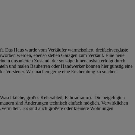
t. Das Haus wurde vom Verkäufer wärmeisoliert, dreifachverglaste
a erworben werden, ebenso stehen Garagen zum Verkauf. Eine neue
inem unsanierten Zustand, der sonstige Innenausbau erfolgt durch
hteln und malen Bauherren oder Handwerker können hier günstig eine
er Vorsteuer. Wir machen gerne eine Erstberatung zu solchen
Waschküche, großes Kellerabteil, Fahrradraum). Die beigefügten
enmauern sind Änderungen technisch einfach möglich. Verwirklichen
s vermittelt. Es sind auch größere oder kleinere Wohnungen