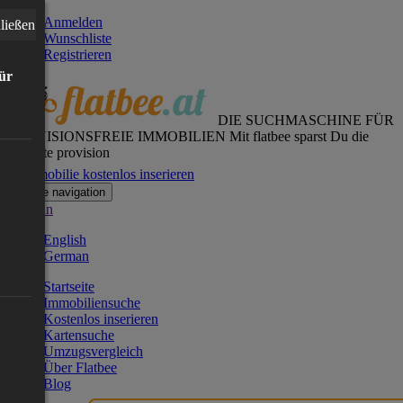
Anmelden
ließen
Wunschliste
Registrieren
für
DIE SUCHMASCHINE FÜR
PROVISIONSFREIE IMMOBILIEN
Mit flatbee sparst Du die
gesamte provision
Immobilie kostenlos inserieren
Toggle navigation
German
English
German
Startseite
Immobiliensuche
Kostenlos inserieren
Kartensuche
Umzugsvergleich
Über Flatbee
Blog