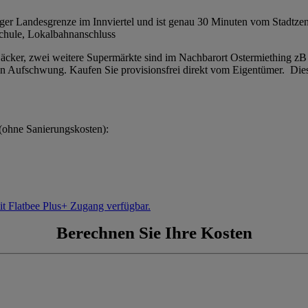
urger Landesgrenze im Innviertel und ist genau 30 Minuten vom Stadtze
chule, Lokalbahnanschluss
, Bäcker, zwei weitere Supermärkte sind im Nachbarort Ostermiething z
n Aufschwung. Kaufen Sie provisionsfrei direkt vom Eigentümer. Diese 
 (ohne Sanierungskosten):
it Flatbee Plus+ Zugang verfügbar.
Berechnen Sie Ihre Kosten