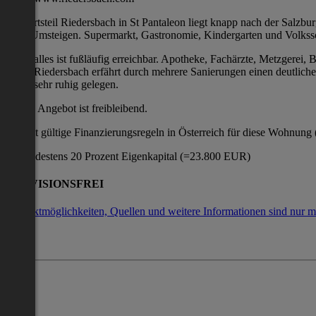
Der Ortsteil Riedersbach in St Pantaleon liegt knapp nach der Salzb
ohne Umsteigen. Supermarkt, Gastronomie, Kindergarten und Volkss
alles ist fußläufig erreichbar. Apotheke, Fachärzte, Metzgerei
Riedersbach erfährt durch mehrere Sanierungen einen deutliche
sehr ruhig gelegen.
Dieses Angebot ist freibleibend.
Derzeit gültige Finanzierungsregeln in Österreich für diese Wohnung
1. Mindestens 20 Prozent Eigenkapital (=23.800 EUR)
PROVISIONSFREI
Kontaktmöglichkeiten, Quellen und weitere Informationen sind nur m