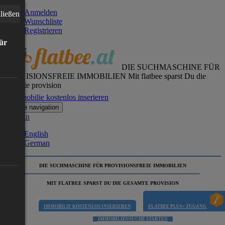
Anmelden
ließen
Wunschliste
Registrieren
für
DIE SUCHMASCHINE FÜR
PROVISIONSFREIE IMMOBILIEN
Mit flatbee sparst Du die
gesamte provision
Immobilie kostenlos inserieren
Toggle navigation
German
English
German
DIE SUCHMASCHINE FÜR PROVISIONSFREIE IMMOBILIEN
MIT FLATBEE SPARST DU DIE GESAMTE PROVISION
IMMOBILIE KOSTENLOS INSERIEREN
FLATBEE PLUS+ ZUGANG
IMMOBILIENSUCHE STARTEN