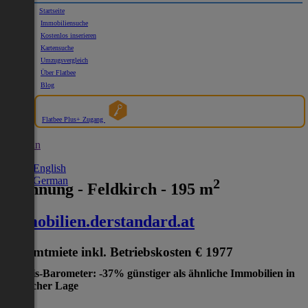
Startseite
Immobiliensuche
Kostenlos inserieren
Kartensuche
Umzugsvergleich
Über Flatbee
Blog
Flatbee Plus+ Zugang
German
English
German
2
Wohnung - Feldkirch - 195 m
immobilien.derstandard.at
Gesamtmiete inkl. Betriebskosten
€ 1977
Preis-Barometer: -37% günstiger als ähnliche Immobilien in
gleicher Lage