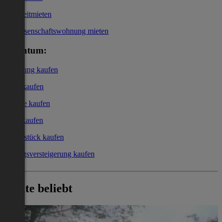
Kurzzeitmieten
Genossenschaftswohnung mieten
Eigentum:
Wohnung kaufen
Haus kaufen
Garage kaufen
Büro kaufen
Grundstück kaufen
Zwangsversteigerung kaufen
Heute beliebt