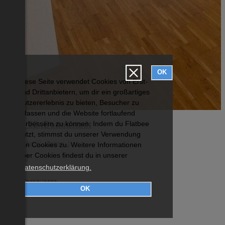
OK
Diese Seite verwendet Cookies von Erst-
und Drittanbietern, um dir ein großartiges
Nutzererlebnis zu bieten, Besucher zu
erfassen und die Website fortlaufend
Wien 22.,Donaustadt
verbessern zu können. Indem du Flatbee
nutzt, stimmst du unserer Verwendung
Wohnfläche: 32 Zimmer: 1
von Cookies zu. Weitere Informationen
über Cookies findest du in unserer
€ 1.100
Datenschutzerklärung.
Instagram
OK