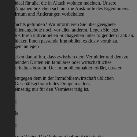
ideal für alle, die in Altach wohnen möchten. Unsere
Angaben beziehen sich auf die Auskünfte des Eigentümers.
Irrtum und Änderungen vorbehalten.
Noch nichts gefunden? Wir informieren Sie über geeignete
Immobilienangebote noch vor allen anderen. Legen Sie jetzt
kostenlos Ihren individuellen Suchagenten unter folgendem Link an.
Wir schicken Ihnen passende Immobilien exklusiv vorab zu.
Suchagent anlegen
Wir weisen darauf hin, dass zwischen dem Vermittler und dem zu
vermittelnden Dritten ein familiäres oder wirtschaftliches
Naheverhältnis besteht. Der Immobilienmakler erklärt, dass er
entgegen dem in der Immobilienwirtschaft üblichen
Geschäftsgebrauch des Doppelmaklers
einseitig nur für den Vermieter tätig ist.
Lage:
Zentrale
Lage:
mit kurzen Wegen Die Wohnung befindet sich in der