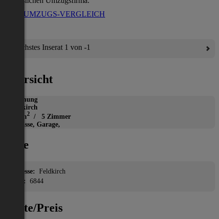
verlässlichen Umzugsfirma.
ZUM UMZUGS-VERGLEICH
Nächstes Inserat 1 von -1
Übersicht
Wohnung
Feldkirch
2
195 m
/ 5 Zimmer
Terrasse, Garage,
Lage
Adresse:
Feldkirch
PLZ:
6844
Miete/Preis