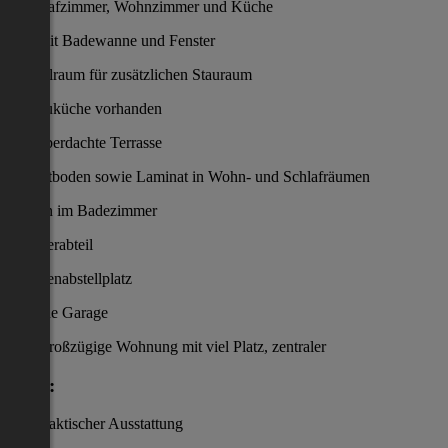
4 Schlafzimmer, Wohnzimmer und Küche
Bad mit Badewanne und Fenster
Abstellraum für zusätzlichen Stauraum
Einbauküche vorhanden
teils überdachte Terrasse
Parkettboden sowie Laminat in Wohn- und Schlafräumen
Fliesen im Badezimmer
1 Kellerabteil
1 Außenabstellplatz
1 kleine Garage
Eine großzügige Wohnung mit viel Platz, zentraler
Lage:
und praktischer Ausstattung