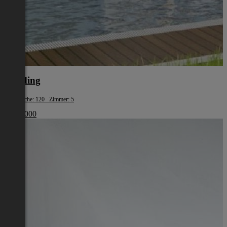
Eferding
Wohnfläche: 120 Zimmer: 5
€ 387 000