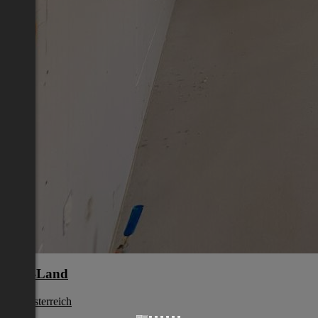
Linz-Land
Oberösterreich
€ 825