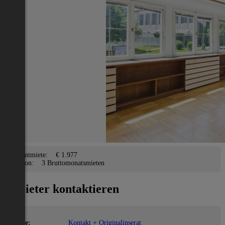
Wohnung
Feldkirch
2
195 m
/ 5 Zimmer
Terrasse, Garage,
Lage
Adresse:
Feldkirch
PLZ:
6844
Miete/Preis
Gesamtmiete:
€ 1.977
Kaution:
3 Bruttomonatsmieten
Anbieter kontaktieren
Name:
Kontakt + Originalinserat