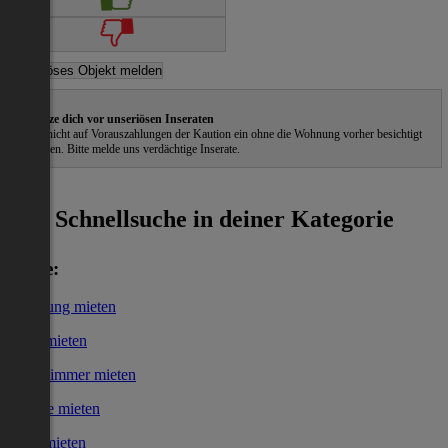
Schütze dich vor unseriösen Inseraten
Gehe nicht auf Vorauszahlungen der Kaution ein ohne die Wohnung vorher besichtigt
zu haben. Bitte melde uns verdächtige Inserate.
ˀ
Schnellsuche in deiner Kategorie
Miete:
Wohnung mieten
Haus mieten
WG-Zimmer mieten
Garage mieten
Büro mieten