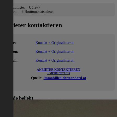
Gesamtmiete:
€ 1.977
Kaution:
3 Bruttomonatsmieten
Anbieter kontaktieren
Name:
Kontakt + Originalinserat
Telefon:
Kontakt + Originalinserat
E-Mail:
Kontakt + Originalinserat
ANBIETER KONTAKTIEREN
+ MEHR DETAILS
Quelle:
immobilien.derstandard.at
Gerade beliebt