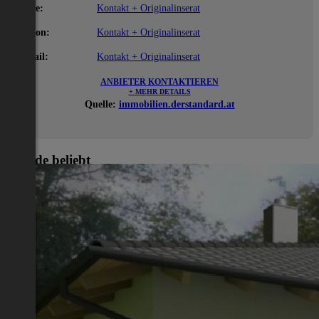
Name:
Kontakt + Originalinserat
Telefon:
Kontakt + Originalinserat
E-Mail:
Kontakt + Originalinserat
ANBIETER KONTAKTIEREN
+ MEHR DETAILS
Quelle:
immobilien.derstandard.at
Gerade beliebt