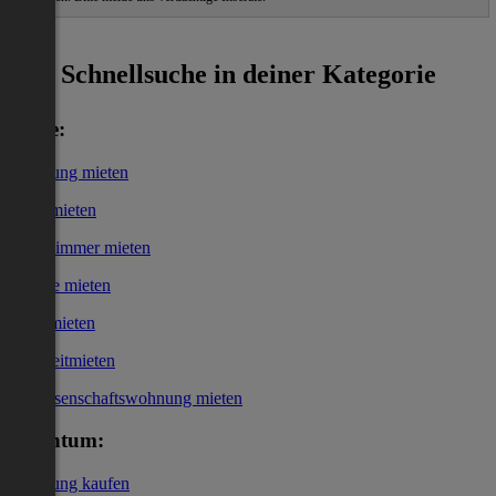
ˀ
Schnellsuche in deiner Kategorie
Miete:
Wohnung mieten
Haus mieten
WG-Zimmer mieten
Garage mieten
Büro mieten
Kurzzeitmieten
Genossenschaftswohnung mieten
Eigentum:
Wohnung kaufen