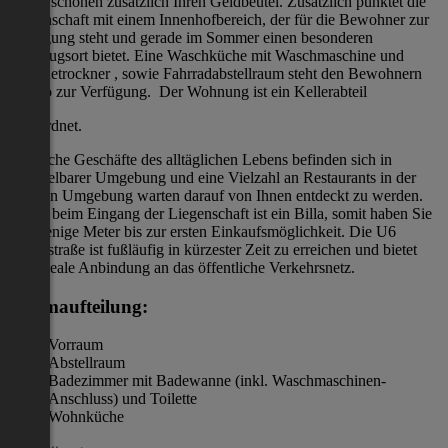
(Gas) schonen zusätzlich Ihren Geldbeutel. Zusätzlich punktet die
Liegenschaft mit einem Innenhofbereich, der für die Bewohner zur
Verfügung steht und gerade im Sommer einen besonderen
Rückzugsort bietet. Eine Waschküche mit Waschmaschine und
Wäschetrockner , sowie Fahrradabstellraum steht den Bewohnern
ebenso zur Verfügung. Der Wohnung ist ein Kellerabteil
zugeordnet.
Sämtliche Geschäfte des alltäglichen Lebens befinden sich in
unmittelbarer Umgebung und eine Vielzahl an Restaurants in der
näheren Umgebung warten darauf von Ihnen entdeckt zu werden.
Direkt beim Eingang der Liegenschaft ist ein Billa, somit haben Sie
nur wenige Meter bis zur ersten Einkaufsmöglichkeit. Die U6
Thaliastraße ist fußläufig in kürzester Zeit zu erreichen und bietet
eine ideale Anbindung an das öffentliche Verkehrsnetz.
Raumaufteilung:
Vorraum
Abstellraum
Badezimmer mit Badewanne (inkl. Waschmaschinen-
Anschluss) und Toilette
Wohnküche