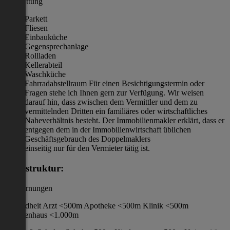
Ausstattung
Parkett
Fliesen
Einbauküche
Gegensprechanlage
Rollladen
Kellerabteil
Waschküche
Fahrradabstellraum Für einen Besichtigungstermin oder
Fragen stehe ich Ihnen gern zur Verfügung. Wir weisen
darauf hin, dass zwischen dem Vermittler und dem zu
vermittelnden Dritten ein familiäres oder wirtschaftliches
Naheverhältnis besteht. Der Immobilienmakler erklärt, dass er
entgegen dem in der Immobilienwirtschaft üblichen
Geschäftsgebrauch des Doppelmaklers
einseitig nur für den Vermieter tätig ist.
Infrastruktur:
/ Entfernungen
Gesundheit Arzt <500m Apotheke <500m Klinik <500m
Krankenhaus <1.000m