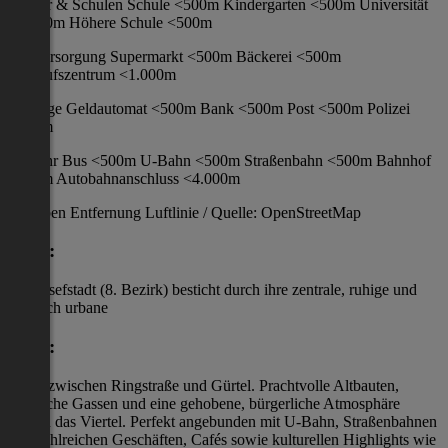
Kinder & Schulen Schule <500m Kindergarten <500m Universität
<1.000m Höhere Schule <500m
Nahversorgung Supermarkt <500m Bäckerei <500m
Einkaufszentrum <1.000m
Sonstige Geldautomat <500m Bank <500m Post <500m Polizei
<500m
Verkehr Bus <500m U-Bahn <500m Straßenbahn <500m Bahnhof
<500m Autobahnanschluss <4.000m
Angaben Entfernung Luftlinie / Quelle: OpenStreetMap
Lage:
Die Josefstadt (8. Bezirk) besticht durch ihre zentrale, ruhige und
zugleich urbane
Lage:
direkt zwischen Ringstraße und Gürtel. Prachtvolle Altbauten,
idyllische Gassen und eine gehobene, bürgerliche Atmosphäre
prägen das Viertel. Perfekt angebunden mit U-Bahn, Straßenbahnen
und zahlreichen Geschäften, Cafés sowie kulturellen Highlights wie