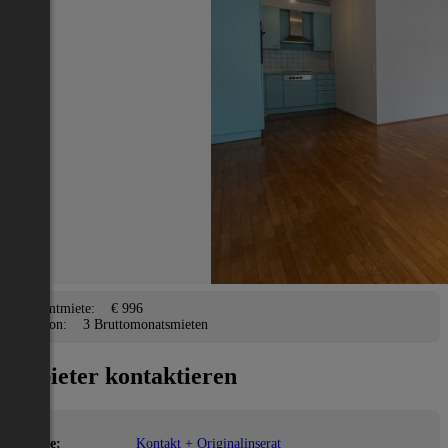
Wohnung
Wien 8., Josefstadt
2
46 m
/ 1 Zimmer
Balkon, Terrasse, Garage,
Lage
Adresse:
Wien 8., Josefstadt
PLZ:
1080
Miete/Preis
Gesamtmiete:
€ 996
Kaution:
3 Bruttomonatsmieten
Anbieter kontaktieren
Name:
Kontakt + Originalinserat