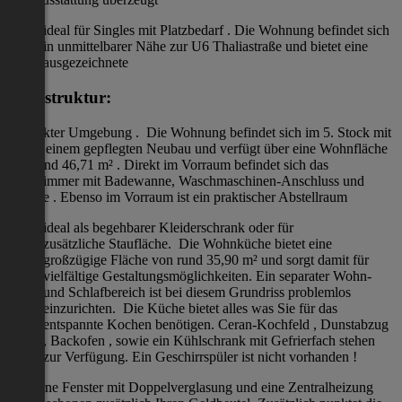
ideal für Singles mit Platzbedarf . Die Wohnung befindet sich
in unmittelbarer Nähe zur U6 Thaliastraße und bietet eine
ausgezeichnete
Infrastruktur:
in direkter Umgebung . Die Wohnung befindet sich im 5. Stock mit
Lift in einem gepflegten Neubau und verfügt über eine Wohnfläche
von rund 46,71 m² . Direkt im Vorraum befindet sich das
Badezimmer mit Badewanne, Waschmaschinen-Anschluss und
Toilette . Ebenso im Vorraum ist ein praktischer Abstellraum
ideal als begehbarer Kleiderschrank oder für
zusätzliche Staufläche. Die Wohnküche bietet eine
großzügige Fläche von rund 35,90 m² und sorgt damit für
vielfältige Gestaltungsmöglichkeiten. Ein separater Wohn-
und Schlafbereich ist bei diesem Grundriss problemlos
einzurichten. Die Küche bietet alles was Sie für das
entspannte Kochen benötigen. Ceran-Kochfeld , Dunstabzug
, Backofen , sowie ein Kühlschrank mit Gefrierfach stehen
zur Verfügung. Ein Geschirrspüler ist nicht vorhanden !
Moderne Fenster mit Doppelverglasung und eine Zentralheizung