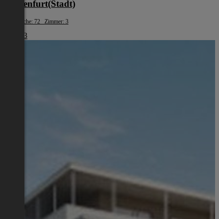
Klagenfurt(Stadt)
Wohnfläche: 72 Zimmer: 3
€ 1.483