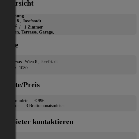
Übersicht
Wohnung
Wien 8., Josefstadt
2
46 m
/ 1 Zimmer
Balkon, Terrasse, Garage,
Lage
Adresse:
Wien 8., Josefstadt
PLZ:
1080
Miete/Preis
Gesamtmiete:
€ 996
Kaution:
3 Bruttomonatsmieten
Anbieter kontaktieren