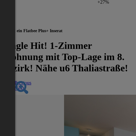
+27%
Dies ist ein Flatbee Plus+ Inserat
Single Hit! 1-Zimmer
Wohnung mit Top-Lage im 8.
Bezirk! Nähe u6 Thaliastraße!
Previous
Next
Nächstes Inserat 1 von -1
Übersicht