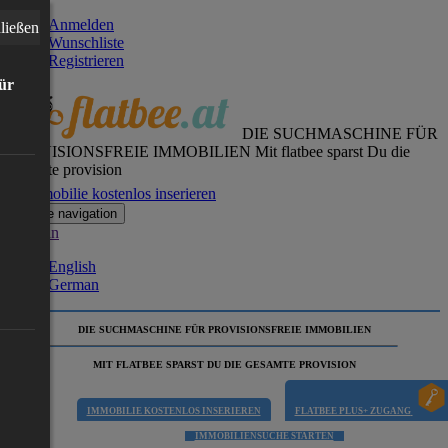
Anmelden
ließen
Wunschliste
Registrieren
für
DIE SUCHMASCHINE FÜR
PROVISIONSFREIE IMMOBILIEN
Mit flatbee sparst Du die
gesamte provision
Immobilie kostenlos inserieren
Toggle navigation
German
English
German
DIE SUCHMASCHINE FÜR PROVISIONSFREIE IMMOBILIEN
MIT FLATBEE SPARST DU DIE GESAMTE PROVISION
IMMOBILIE KOSTENLOS INSERIEREN
FLATBEE PLUS+ ZUGANG
IMMOBILIENSUCHE STARTEN