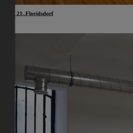
Wien 21.,Floridsdorf
Wien
€ 949