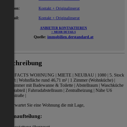
Telefon:
Kontakt + Originalinserat
E-Mail:
Kontakt + Originalinserat
ANBIETER KONTAKTIEREN
+ MEHR DETAILS
Quelle:
immobilien.derstandard.at
Beschreibung
FAST FACTS WOHNUNG | MIETE | NEUBAU | 1080 | 5. Stock
mit Lift | Wohnfläche rund 46,71 m² | 1 Zimmer (Wohnküche) |
Badezimmer mit Badewanne & Toilette | Abstellraum | Waschküche
| Kellerabteil | Fahrradabstellraum | Zentralheizung | Nähe U6
Thaliastraße |
Hier erwartet Sie eine Wohnung die mit Lage,
Raumaufteilung:
und Ausstattung überzeugt