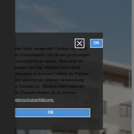
OK
Diese Seite verwendet Cookies von Erst-
und Drittanbietern, um dir ein großartiges
Nutzererlebnis zu bieten, Besucher zu
erfassen und die Website fortlaufend
verbessern zu können. Indem du Flatbee
nutzt, stimmst du unserer Verwendung
von Cookies zu. Weitere Informationen
über Cookies findest du in unserer
Datenschutzerklärung.
OK