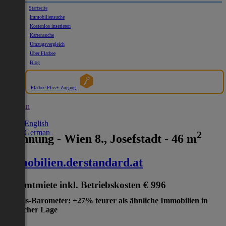
Startseite
Immobiliensuche
Kostenlos inserieren
Kartensuche
Umzugsvergleich
Über Flatbee
Blog
Flatbee Plus+ Zugang
German
English
German
2
Wohnung - Wien 8., Josefstadt - 46 m
immobilien.derstandard.at
Gesamtmiete inkl. Betriebskosten
€ 996
Preis-Barometer: +27% teurer als ähnliche Immobilien in
gleicher Lage