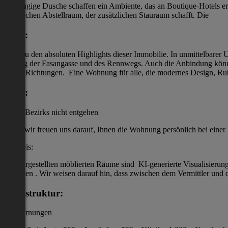
großzügige Dusche schaffen ein Ambiente, das an Boutique-Hotels e
praktischen Abstellraum, der zusätzlichen Stauraum schafft. Die
Lage:
zählt zu den absoluten Highlights dieser Immobilie. In unmittelbare
entlang der Fasangasse und des Rennwegs. Auch die Anbindung könnte
in alle Richtungen. Eine Wohnung für alle, die modernes Design, Ru
Lage:
des 3. Bezirks nicht entgehen
wir freuen uns darauf, Ihnen die Wohnung persönlich bei einer 
Hinweis:
Die dargestellten möblierten Räume sind KI-generierte Visualisieru
enthalten . Wir weisen darauf hin, dass zwischen dem Vermittler und de
Infrastruktur:
/ Entfernungen