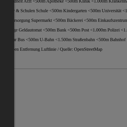
Gesundheit Arzt <500m Apotheke <500m Klinik <1.000m Krankenh
Kinder & Schulen Schule <500m Kindergarten <500m Universität 
Nahversorgung Supermarkt <500m Bäckerei <500m Einkaufszentru
Sonstige Geldautomat <500m Bank <500m Post <1.000m Polizei <1
Verkehr Bus <500m U-Bahn <1.500m Straßenbahn <500m Bahnhof 
Angaben Entfernung Luftlinie / Quelle: OpenStreetMap