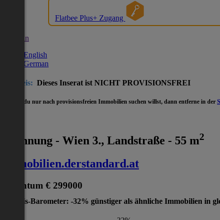
Flatbee Plus+ Zugang
German
English
German
Hinweis:
Dieses Inserat ist NICHT PROVISIONSFREI
- Wenn du nur nach provisionsfreien Immobilien suchen willst, dann entferne in der
2
Wohnung - Wien 3., Landstraße - 55 m
immobilien.derstandard.at
Eigentum
€ 299000
Preis-Barometer: -32% günstiger als ähnliche Immobilien in gl