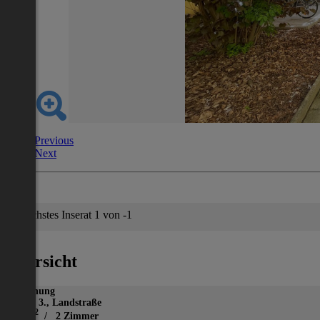
Previous
Next
Nächstes Inserat 1 von -1
Übersicht
Wohnung
Wien 3., Landstraße
2
55 m
/ 2 Zimmer