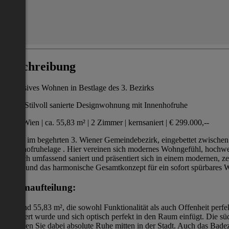
Beschreibung
Exklusives Wohnen in Bestlage des 3. Bezirks
Stilvoll sanierte Designwohnung mit Innenhofruhe
1030 Wien | ca. 55,83 m² | 2 Zimmer | kernsaniert | € 299.000,--
Mitten im begehrten 3. Wiener Gemeindebezirk, eingebettet zwischen 
Innenhofruhelage . Hier vereinen sich modernes Wohngefühl, hochwe
kürzlich umfassend saniert und präsentiert sich in einem modernen,
Türen und das harmonische Gesamtkonzept für ein sofort spürbares 
Raumaufteilung:
auf rund 55,83 m², die sowohl Funktionalität als auch Offenheit per
integriert wurde und sich optisch perfekt in den Raum einfügt. Die 
genießen Sie dabei absolute Ruhe mitten in der Stadt. Auch das Bade