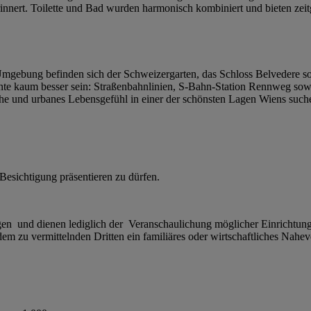
rinnert. Toilette und Bad wurden harmonisch kombiniert und bieten z
r Umgebung befinden sich der Schweizergarten, das Schloss Belvedere s
 kaum besser sein: Straßenbahnlinien, S-Bahn-Station Rennweg sowie 
he und urbanes Lebensgefühl in einer der schönsten Lagen Wiens suche
Besichtigung präsentieren zu dürfen.
ngen und dienen lediglich der Veranschaulichung möglicher Einrichtun
m zu vermittelnden Dritten ein familiäres oder wirtschaftliches Nahever