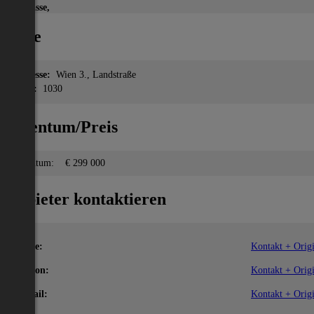
Terrasse,
Lage
Adresse:
Wien 3., Landstraße
PLZ:
1030
Eigentum/Preis
Eigentum:
€ 299 000
Anbieter kontaktieren
Name:
Kontakt + Origi
Telefon:
Kontakt + Origi
E-Mail:
Kontakt + Origi