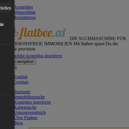
Anmelden
ließen
Wunschliste
Registrieren
für
DIE SUCHMASCHINE FÜR
PROVISIONSFREIE IMMOBILIEN
Mit flatbee sparst Du die
gesamte provision
Immobilie kostenlos inserieren
Toggle navigation
German
English
German
Startseite
Immobiliensuche
Kostenlos inserieren
Kartensuche
Umzugsvergleich
Über Flatbee
Blog