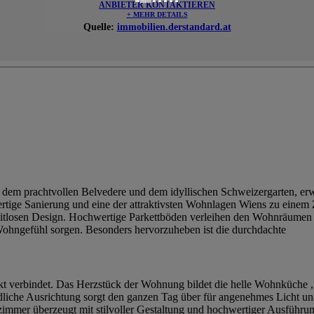
ANBIETER KONTAKTIEREN
+ MEHR DETAILS
Quelle:
immobilien.derstandard.at
dem prachtvollen Belvedere und dem idyllischen Schweizergarten, erwa
rtige Sanierung und eine der attraktivsten Wohnlagen Wiens zu eine
 zeitlosen Design. Hochwertige Parkettböden verleihen den Wohnräume
Wohngefühl sorgen. Besonders hervorzuheben ist die durchdachte
fekt verbindet. Das Herzstück der Wohnung bildet die helle Wohnküche
südliche Ausrichtung sorgt den ganzen Tag über für angenehmes Licht 
zimmer überzeugt mit stilvoller Gestaltung und hochwertiger Ausführu