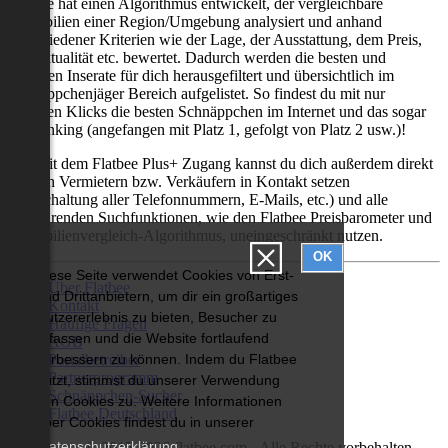
Flatbee hat einen Algorithmus entwickelt, der vergleichbare
Immobilien einer Region/Umgebung analysiert und anhand
verschiedener Kriterien wie der Lage, der Ausstattung, dem Preis,
der Aktualität etc. bewertet. Dadurch werden die besten und
neuesten Inserate für dich herausgefiltert und übersichtlich im
Schnäppchenjäger Bereich aufgelistet. So findest du mit nur
wenigen Klicks die besten Schnäppchen im Internet und das sogar
als Ranking (angefangen mit Platz 1, gefolgt von Platz 2 usw.)!
Nur mit dem Flatbee Plus+ Zugang kannst du dich außerdem direkt
mit den Vermietern bzw. Verkäufern in Kontakt setzen
(Freischaltung aller Telefonnummern, E-Mails, etc.) und alle
zeitsparenden Suchfunktionen, wie den Flatbee Preisbarometer und
Immobilienvergleich-Algorithmus, uneingeschränkt nutzen.
OK
Diese Seite verwendet Cookies von Erst-
Über Flatbee
und Drittanbietern, um dir ein großartiges
Kontakt
Nutzererlebnis zu bieten, Besucher zu
Häufige Fragen
erfassen und die Website fortlaufend
AGB
Portalbetreiber
verbessern zu können. Indem du Flatbee
Partnerprogramm
nutzt, stimmst du unserer Verwendung
Schnäppchen-Sucher
von Cookies zu. Weitere Informationen
Flatbee Deutschland
über Cookies findest du in unserer
Datenschutzerklärung.
Impressum
© 2015-2026 flatbee.com - Alle Rechte vorbehalten