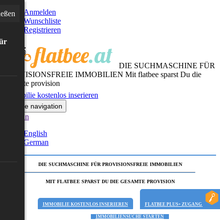
Anmelden
ießen
Wunschliste
Registrieren
für
DIE SUCHMASCHINE FÜR
PROVISIONSFREIE IMMOBILIEN
Mit flatbee sparst Du die
gesamte provision
Immobilie kostenlos inserieren
Toggle navigation
German
English
German
DIE SUCHMASCHINE FÜR PROVISIONSFREIE IMMOBILIEN
MIT FLATBEE SPARST DU DIE GESAMTE PROVISION
IMMOBILIE KOSTENLOS INSERIEREN
FLATBEE PLUS+ ZUGANG
IMMOBILIENSUCHE STARTEN