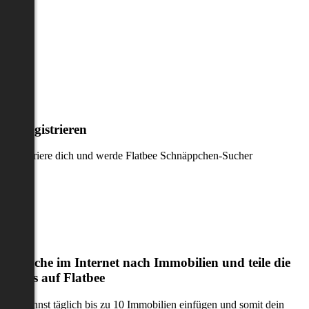
1. Registrieren
Registriere dich und werde Flatbee Schnäppchen-Sucher
2. Suche im Internet nach Immobilien und teile die
Links auf Flatbee
Du kannst täglich bis zu 10 Immobilien einfügen und somit dein