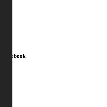
Facebook