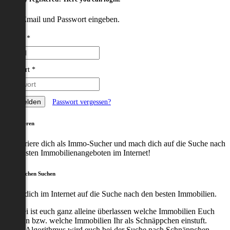
Bitte Email und Passwort eingeben.
E-Mail
*
Passwort
*
Passwort vergessen?
Registrieren
Registriere dich als Immo-Sucher und mach dich auf die Suche nach
den besten Immobilienangeboten im Internet!
Schnäppchen Suchen
Mach dich im Internet auf die Suche nach den besten Immobilien.
Hierbei ist euch ganz alleine überlassen welche Immobilien Euch
gefallen bzw. welche Immobilien Ihr als Schnäppchen einstuft.
Unser Algorithmus wird euch bei der Suche nach Schnäppchen