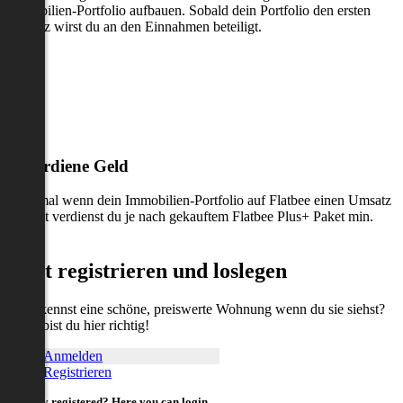
Immobilien-Portfolio aufbauen. Sobald dein Portfolio den ersten
Umsatz wirst du an den Einnahmen beteiligt.
3. Verdiene Geld
Jedesmal wenn dein Immobilien-Portfolio auf Flatbee einen Umsatz
erziehlt verdienst du je nach gekauftem Flatbee Plus+ Paket min.
10€
Jetzt registrieren und loslegen
Du erkennst eine schöne, preiswerte Wohnung wenn du sie siehst?
Dann bist du hier richtig!
Anmelden
Registrieren
Already registered? Here you can login.