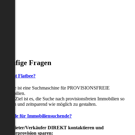
Häufige Fragen
Was ist Flatbee?
Flatbee ist eine Suchmaschine für PROVISIONSFREIE
Immobilien.
Unser Ziel ist es, die Suche nach provisionsfreien Immobilien so
einfach und zeitsparend wie möglich zu gestalten.
Vorteile für Immobiliensuchende?
Viermieter/Verkäufer DIREKT kontaktieren und
Maklerprovision sparen: