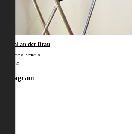
Spittal an der Drau
Wohnfläche: 0 Zimmer: 0
€ 98 560
Instagram