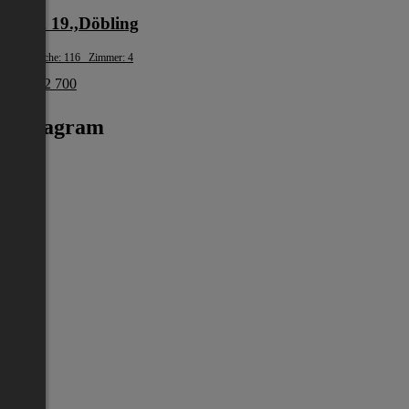
Wien 19.,Döbling
Wohnfläche: 116 Zimmer: 4
€ 1 172 700
Instagram