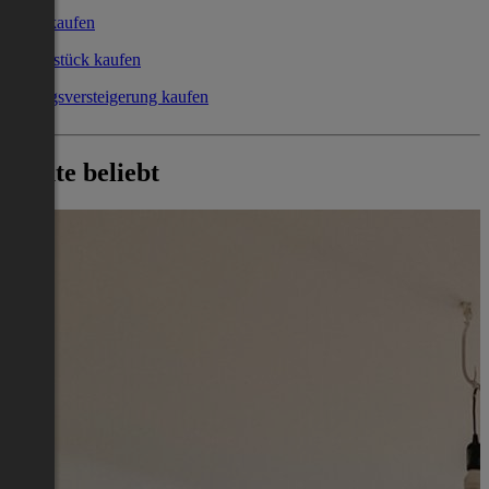
Büro kaufen
Grundstück kaufen
Zwangsversteigerung kaufen
Heute beliebt