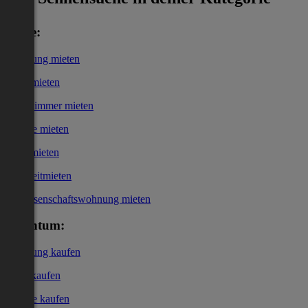
Miete:
Wohnung mieten
Haus mieten
WG-Zimmer mieten
Garage mieten
Büro mieten
Kurzzeitmieten
Genossenschaftswohnung mieten
Eigentum:
Wohnung kaufen
Haus kaufen
Garage kaufen