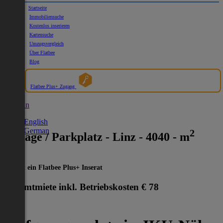
Startseite
Immobiliensuche
Kostenlos inserieren
Kartensuche
Umzugsvergleich
Über Flatbee
Blog
Flatbee Plus+ Zugang
German
English
German
2
Garage / Parkplatz - Linz - 4040 - m
Dies ist ein Flatbee Plus+ Inserat
Gesamtmiete inkl. Betriebskosten
€ 78