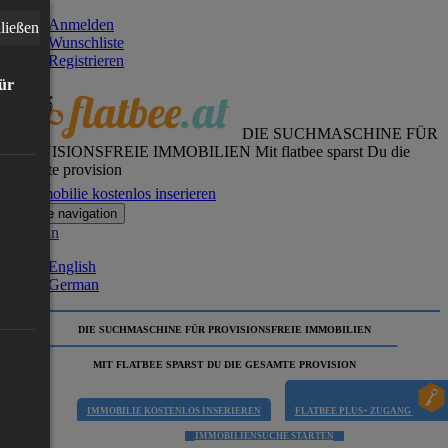
Anmelden
ließen
Wunschliste
Registrieren
für
DIE SUCHMASCHINE FÜR
PROVISIONSFREIE IMMOBILIEN
Mit flatbee sparst Du die
gesamte provision
Immobilie kostenlos inserieren
Toggle navigation
German
English
German
DIE SUCHMASCHINE FÜR PROVISIONSFREIE IMMOBILIEN
MIT FLATBEE SPARST DU DIE GESAMTE PROVISION
IMMOBILIE KOSTENLOS INSERIEREN
FLATBEE PLUS+ ZUGANG
IMMOBILIENSUCHE STARTEN