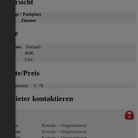
Übersicht
Garage / Parkplatz
2
m
/ Zimmer
Lage
Adresse:
Dornach
PLZ:
4040
Ort:
Linz
Miete/Preis
Gesamtmiete:
€ 78
Anbieter kontaktieren
Name:
Kontakt + Originalinserat
Telefon:
Kontakt + Originalinserat
E-Mail:
Kontakt + Originalinserat