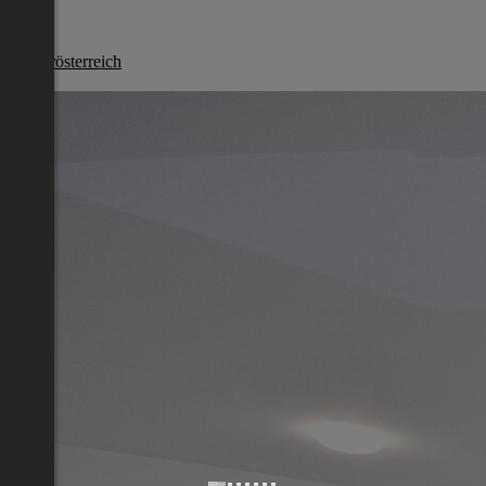
Melk
Niederösterreich
€ 669