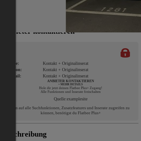
Miete/Preis
Gesamtmiete:
€ 78
Anbieter kontaktieren
Name:
Kontakt + Originalinserat
Telefon:
Kontakt + Originalinserat
E-Mail:
Kontakt + Originalinserat
ANBIETER KONTAKTIEREN
+ MEHR DETAILS
Hole dir jetzt deinen Flatbee Plus+ Zugang!
Alle Funktionen und Inserate freischalten
Quelle:
examplesite
Um auf alle Suchfunktionen, Zusatzfeatures und Inserate zugreifen zu
können, benötigst du Flatbee Plus+
Beschreibung