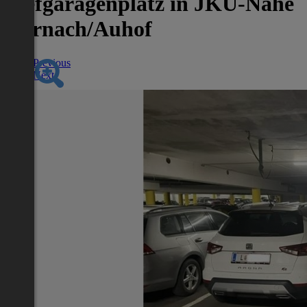
Tiefgaragenplatz in JKU-Nähe
Dornach/Auhof
Previous
Next
Nächstes Inserat 1 von -1
Übersicht
Garage / Parkplatz
2
m
/ Zimmer
Lage
Adresse:
Dornach
PLZ:
4040
Ort:
Linz