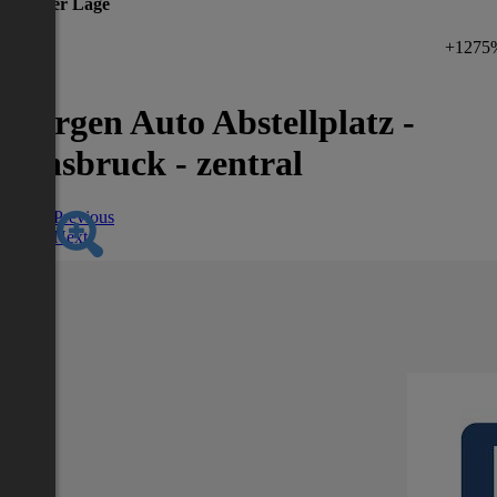
gleicher Lage
+1275
Gargen Auto Abstellplatz -
Innsbruck - zentral
Previous
Next
Nächstes Inserat 1 von -1
Übersicht
Garage / Parkplatz
2
m
/ Zimmer
Lage