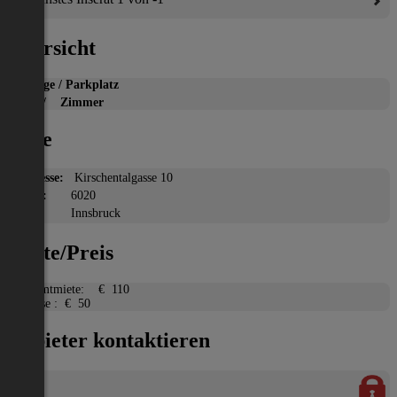
Übersicht
Garage / Parkplatz
2
m
/ Zimmer
Lage
Adresse:
Kirschentalgasse 10
PLZ:
6020
Ort:
Innsbruck
Miete/Preis
Gesamtmiete:
€ 110
Ablöse :
€ 50
Anbieter kontaktieren