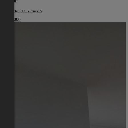
Reutte
Wohnfläche: 113 Zimmer: 5
€ 490 000