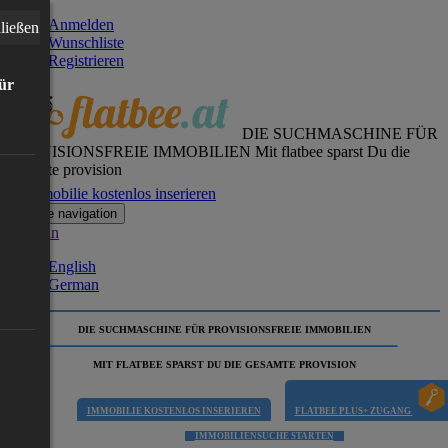
Anmelden
ließen
Wunschliste
Registrieren
für
DIE SUCHMASCHINE FÜR
PROVISIONSFREIE IMMOBILIEN
Mit flatbee sparst Du die
gesamte provision
Immobilie kostenlos inserieren
Toggle navigation
German
English
German
DIE SUCHMASCHINE FÜR PROVISIONSFREIE IMMOBILIEN
MIT FLATBEE SPARST DU DIE GESAMTE PROVISION
IMMOBILIE KOSTENLOS INSERIEREN
FLATBEE PLUS+ ZUGANG
IMMOBILIENSUCHE STARTEN