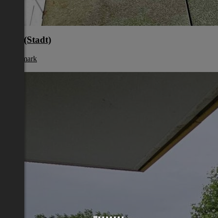
Graz(Stadt)
Steiermark
€ 706