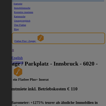
Startseite
Immobiliensuche
Kostenlos inserieren
Kartensuche
Umzugsvergleich
Über Flatbee
Blog
Flatbee Plus+ Zugang
German
English
German
Garage / Parkplatz - Innsbruck - 6020 -
2
m
Dies ist ein Flatbee Plus+ Inserat
Gesamtmiete inkl. Betriebskosten
€ 110
Preis-Barometer: +1275% teurer als ähnliche Immobilien in