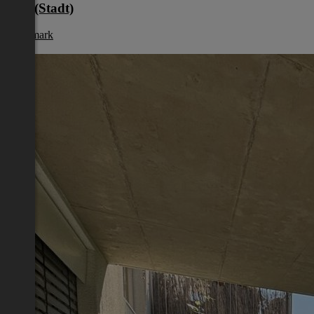
Graz(Stadt)
Steiermark
€ 759