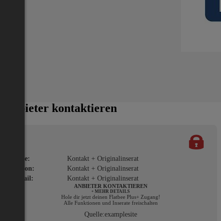
Adresse:
Kirschentalgasse 10
PLZ:
6020
Ort:
Innsbruck
Miete/Preis
Gesamtmiete:
€ 110
Ablöse :
€ 50
Anbieter kontaktieren
Name:
Kontakt + Originalinserat
Telefon:
Kontakt + Originalinserat
E-Mail:
Kontakt + Originalinserat
ANBIETER KONTAKTIEREN
+ MEHR DETAILS
Hole dir jetzt deinen Flatbee Plus+ Zugang!
Alle Funktionen und Inserate freischalten
Quelle:
examplesite