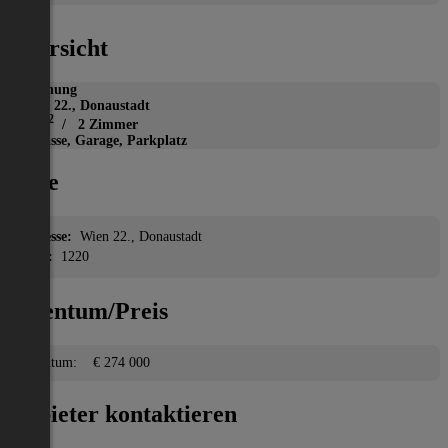
Übersicht
Wohnung
Wien 22., Donaustadt
2
52 m
/ 2 Zimmer
Terrasse, Garage, Parkplatz
Lage
Adresse:
Wien 22., Donaustadt
PLZ:
1220
Eigentum/Preis
Eigentum:
€ 274 000
Anbieter kontaktieren