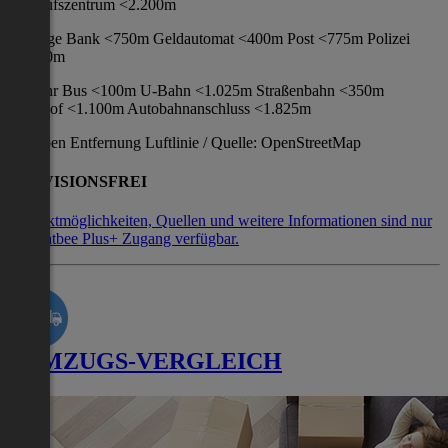
Einkaufszentrum <2.200m
Sonstige Bank <750m Geldautomat <400m Post <775m Polizei
<1.350m
Verkehr Bus <100m U-Bahn <1.025m Straßenbahn <350m
Bahnhof <1.100m Autobahnanschluss <1.825m
Angaben Entfernung Luftlinie / Quelle: OpenStreetMap
PROVISIONSFREI
Kontaktmöglichkeiten, Quellen und weitere Informationen sind nur
mit Flatbee Plus+ Zugang verfügbar.
UMZUGS-VERGLEICH