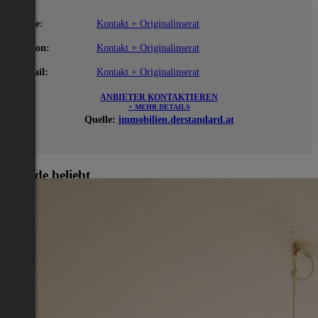
Name:
Kontakt + Originalinserat
Telefon:
Kontakt + Originalinserat
E-Mail:
Kontakt + Originalinserat
ANBIETER KONTAKTIEREN
+ MEHR DETAILS
Quelle:
immobilien.derstandard.at
Gerade beliebt