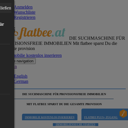
Anmelden
ließen
Wunschliste
Registrieren
für
DIE SUCHMASCHINE FÜR
PROVISIONSFREIE IMMOBILIEN
Mit flatbee sparst Du die
gesamte provision
Immobilie kostenlos inserieren
Toggle navigation
German
English
German
DIE SUCHMASCHINE FÜR PROVISIONSFREIE IMMOBILIEN
MIT FLATBEE SPARST DU DIE GESAMTE PROVISION
IMMOBILIE KOSTENLOS INSERIEREN
FLATBEE PLUS+ ZUGANG
IMMOBILIENSUCHE STARTEN