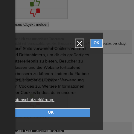
Schütze dich vor unseriösen Inseraten
OK
Gehe nicht auf Vorauszahlungen der Kaution ein ohne die Wohnung vorher besichtigt
zu haben. Bitte melde uns verdächtige Inserate.
Diese Seite verwendet Cookies von Erst-
und Drittanbietern, um dir ein großartiges
Nutzererlebnis zu bieten, Besucher zu
erfassen und die Website fortlaufend
verbessern zu können. Indem du Flatbee
Inserat bewerten
nutzt, stimmst du unserer Verwendung
von Cookies zu. Weitere Informationen
über Cookies findest du in unserer
Datenschutzerklärung.
OK
Schütze dich vor unseriösen Inseraten