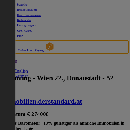
Startseite
Immobiliensuche
Kostenlos inserieren
Kartensuche
Umzugsvergleich
Über Flatbee
Blog
Flatbee Plus+ Zugang
German
English
German
Wohnung - Wien 22., Donaustadt - 52
2
m
immobilien.derstandard.at
Eigentum
€ 274000
Preis-Barometer: -13% günstiger als ähnliche Immobilien in
gleicher Lage