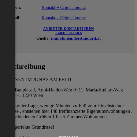
Telefon:
Kontakt + Originalinserat
E-Mail:
Kontakt + Originalinserat
ANBIETER KONTAKTIEREN
+ MEHR DETAILS
Quelle:
immobilien.derstandard.at
Beschreibung
WOHNEN IM JONAS AM FELD
Bauplatz J, Anni-Haider-Weg 9+11; Maria-Emhart-Weg
14, 1220 Wien
In sehr guter Lage, wenige Minuten zu Fuß vom Hirschstettner
Badesee , entstehen hier 148 freifinanzierte Eigentumswohnungen .
In verschiedenen Größen 1 bis 5 Zimmer-Wohnungen
perfekte Grundrisse!