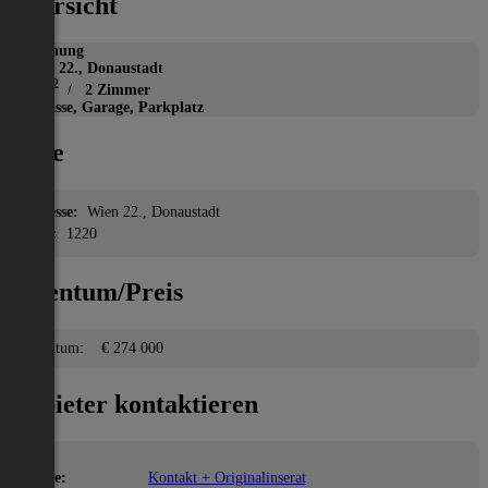
Übersicht
Wohnung
Wien 22., Donaustadt
2
52 m
/ 2 Zimmer
Terrasse, Garage, Parkplatz
Lage
Adresse:
Wien 22., Donaustadt
PLZ:
1220
Eigentum/Preis
Eigentum:
€ 274 000
Anbieter kontaktieren
Name:
Kontakt + Originalinserat