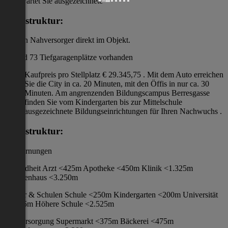
Es erwartet Sie ausgezeichnete
Infrastruktur:
und ein Nahversorger direkt im Objekt.
Es sind 73 Tiefgaragenplätze vorhanden
Kaufpreis pro Stellplatz € 29.345,75 . Mit dem Auto erreichen
Sie die City in ca. 20 Minuten, mit den Öffis in nur ca. 30
Minuten. Am angrenzenden Bildungscampus Berresgasse
finden Sie vom Kindergarten bis zur Mittelschule
ausgezeichnete Bildungseinrichtungen für Ihren Nachwuchs .
Infrastruktur:
/ Entfernungen
Gesundheit Arzt <425m Apotheke <450m Klinik <1.325m
Krankenhaus <3.250m
Kinder & Schulen Schule <250m Kindergarten <200m Universität
<2.525m Höhere Schule <2.525m
Nahversorgung Supermarkt <375m Bäckerei <475m