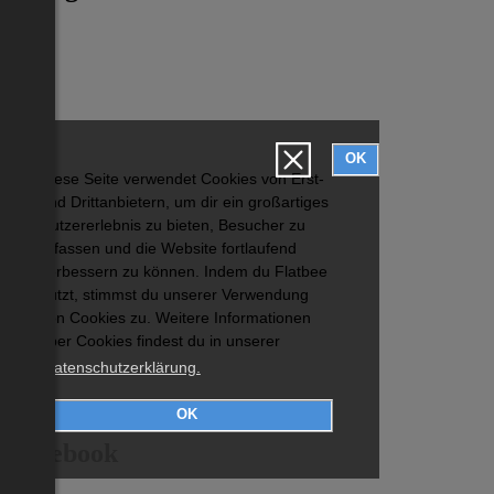
OK
Diese Seite verwendet Cookies von Erst-
und Drittanbietern, um dir ein großartiges
Nutzererlebnis zu bieten, Besucher zu
erfassen und die Website fortlaufend
verbessern zu können. Indem du Flatbee
nutzt, stimmst du unserer Verwendung
von Cookies zu. Weitere Informationen
über Cookies findest du in unserer
Datenschutzerklärung.
OK
Facebook