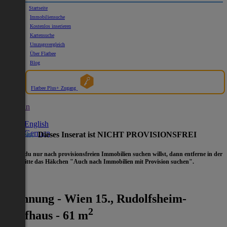
Startseite
Immobiliensuche
Kostenlos inserieren
Kartensuche
Umzugsvergleich
Über Flatbee
Blog
Flatbee Plus+ Zugang
German
English
German
Hinweis:
Dieses Inserat ist NICHT PROVISIONSFREI
- Wenn du nur nach provisionsfreien Immobilien suchen willst, dann entferne in der
Suche
bitte das Häkchen "Auch nach Immobilien mit Provision suchen".
Wohnung - Wien 15., Rudolfsheim-
2
Fünfhaus - 61 m