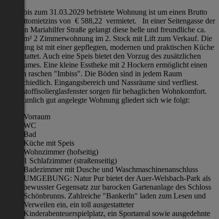
Diese bis zum 31.03.2029 befristete Wohnung ist um einen Brutto
für Nettomietzins von € 588,22 vermietet. In einer Seitengasse der
äußeren Mariahilfer Straße gelangt diese helle und freundliche ca.
61,14 m² 2 Zimmerwohnung im 2. Stock mit Lift zum Verkauf. Die
Wohnung ist mit einer gepflegten, modernen und praktischen Küche
ausgestattet. Auch eine Speis bietet den Vorzug des zusätzlichen
Stauraumes. Eine kleine Esstheke mit 2 Hockern ermöglicht einen
kleinen raschen "Imbiss". Die Böden sind in jedem Raum
unterschiedlich. Eingangsbereich und Nassräume sind verfliest.
Kunststoffisolierglasfenster sorgen für behaglichen Wohnkomfort.
Die räumlich gut angelegte Wohnung gliedert sich wie folgt:
Vorraum
WC
Bad
Küche mit Speis
Wohnzimmer (hofseitig)
1 Schlafzimmer (straßenseitig)
Badezimmer mit Dusche und Waschmaschinenanschluss
UMGEBUNG: Natur Pur bietet der Auer-Welsbach-Park als
bewusster Gegensatz zur barocken Gartenanlage des Schloss
Schönbrunns. Zahlreiche "Bankerln" laden zum Lesen und
Verweilen ein, ein toll ausgestatteter
Kinderabenteuerspielplatz, ein Sportareal sowie ausgedehnte