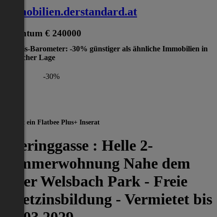
immobilien.derstandard.at
Eigentum
€ 240000
Preis-Barometer: -30% günstiger als ähnliche Immobilien in
gleicher Lage
-30%
Dies ist ein Flatbee Plus+ Inserat
Jheringgasse : Helle 2-
Zimmerwohnung Nahe dem
Auer Welsbach Park - Freie
Mietzinsbildung - Vermietet bis