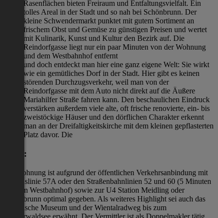
Rasenflächen bieten Freiraum und Entfaltungsvielfalt. Ein
tolles Areal in der Stadt und so nah bei Schönbrunn. Der
kleine Schwendermarkt punktet mit gutem Sortiment an
frischem Obst und Gemüse zu günstigen Preisen und wertet
mit Kulinarik, Kunst und Kultur den Bezirk auf. Die
Reindorfgasse liegt nur ein paar Minuten von der Wohnung
und dem Westbahnhof entfernt
und doch entdeckt man hier eine ganz eigene Welt: Sie wirkt
wie ein gemütliches Dorf in der Stadt. Hier gibt es keinen
störenden Durchzugsverkehr, weil man von der
Reindorfgasse mit dem Auto nicht direkt auf die Äußere
Mariahilfer Straße fahren kann. Den beschaulichen Eindruck
verstärken außerdem viele alte, oft frische renovierte, ein- bis
zweistöckige Häuser und den dörflichen Charakter erkennt
man an der Dreifaltigkeitskirche mit dem kleinen gepflasterten
Platz davor. Die
Lage:
der Wohnung ist aufgrund der öffentlichen Verkehrsanbindung mit
der Buslinie 57A oder den Straßenbahnlinien 52 und 60 (5 Minuten
bis zum Westbahnhof) sowie zur U4 Station Meidling oder
Schönbrunn optimal gegeben. Als weiteres Highlight sei auch das
Technische Museum und der Wientalradweg bis zum
Wienerwaldsee erwähnt. Der Vermittler ist als Doppelmakler tätig.