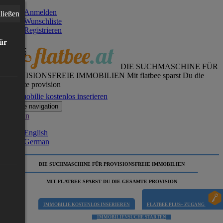
Anmelden
ließen
Wunschliste
Registrieren
für
DIE SUCHMASCHINE FÜR
PROVISIONSFREIE IMMOBILIEN
Mit flatbee sparst Du die
gesamte provision
Immobilie kostenlos inserieren
Toggle navigation
German
English
German
DIE SUCHMASCHINE FÜR PROVISIONSFREIE IMMOBILIEN
MIT FLATBEE SPARST DU DIE GESAMTE PROVISION
IMMOBILIE KOSTENLOS INSERIEREN
FLATBEE PLUS+ ZUGANG
IMMOBILIENSUCHE STARTEN