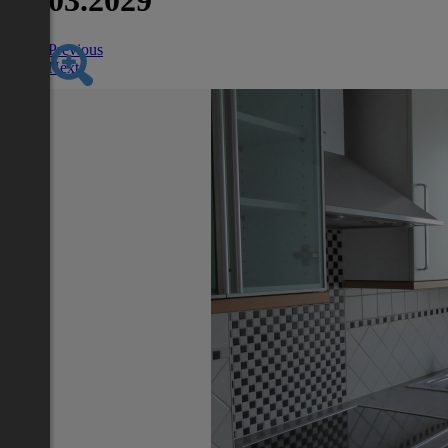
31.03.2029
Previous
Next
Nächstes Inserat 1 von -1
Übersicht
Wohnung
Wien 15., Rudolfsheim-Fünfhaus
2
61 m
/ 2 Zimmer
Terrasse, Garage,
Lage
Adresse:
Wien 15., Rudolfsheim-Fünfhaus
PLZ:
1150