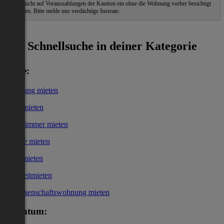
Gehe nicht auf Vorauszahlungen der Kaution ein ohne die Wohnung vorher besichtigt
zu haben. Bitte melde uns verdächtige Inserate.
ˀ
Schnellsuche in deiner Kategorie
Miete:
Wohnung mieten
Haus mieten
WG-Zimmer mieten
Garage mieten
Büro mieten
Kurzzeitmieten
Genossenschaftswohnung mieten
Eigentum: