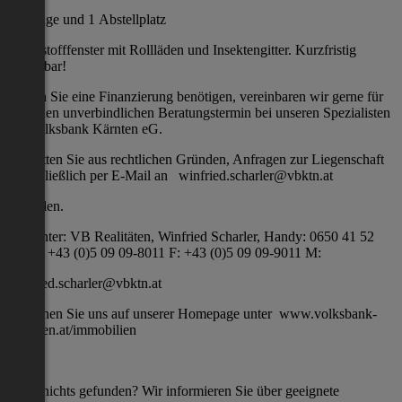
1 Garage und 1 Abstellplatz
Kunststofffenster mit Rollläden und Insektengitter. Kurzfristig
beziehbar!
Sollten Sie eine Finanzierung benötigen, vereinbaren wir gerne für
Sie einen unverbindlichen Beratungstermin bei unseren Spezialisten
der Volksbank Kärnten eG.
Wir bitten Sie aus rechtlichen Gründen, Anfragen zur Liegenschaft
ausschließlich per E-Mail an winfried.scharler@vbktn.at
zu stellen.
Info unter: VB Realitäten, Winfried Scharler, Handy: 0650 41 52
720 T: +43 (0)5 09 09-8011 F: +43 (0)5 09 09-9011 M:
winfried.scharler@vbktn.at
Besuchen Sie uns auf unserer Homepage unter www.volksbank-
kaernten.at/immobilien
Noch nichts gefunden? Wir informieren Sie über geeignete