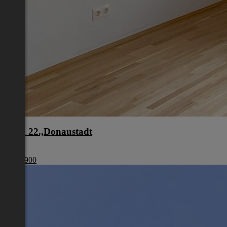
Wien 22.,Donaustadt
Wien
€ 440 900