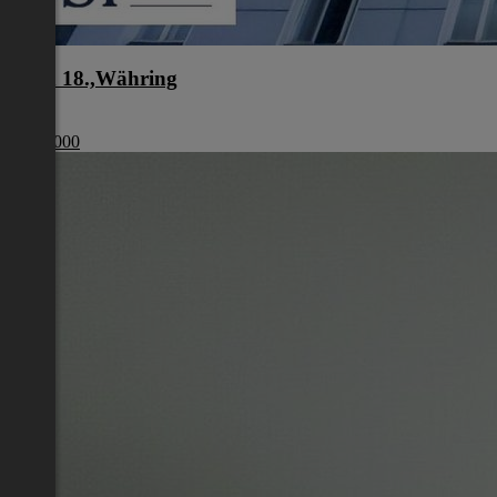
Wien 18.,Währing
Wien
€ 329 000