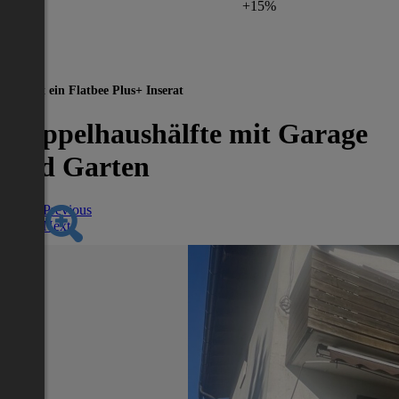
+15%
Dies ist ein Flatbee Plus+ Inserat
Doppelhaushälfte mit Garage
und Garten
Previous
Next
Nächstes Inserat 1 von -1
Übersicht
Haus