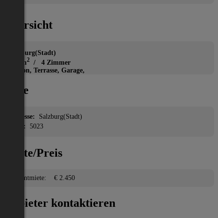
Übersicht
Haus
Salzburg(Stadt)
2
125 m
/ 4 Zimmer
Balkon, Terrasse, Garage,
Lage
Adresse:
Salzburg(Stadt)
PLZ:
5023
Miete/Preis
Gesamtmiete:
€ 2.450
Anbieter kontaktieren