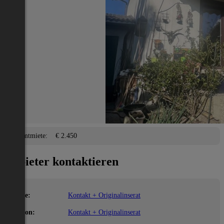
Salzburg(Stadt)
2
125 m
/ 4 Zimmer
Balkon, Terrasse, Garage,
Lage
Adresse:
Salzburg(Stadt)
PLZ:
5023
Miete/Preis
Gesamtmiete:
€ 2.450
Anbieter kontaktieren
Name:
Kontakt + Originalinserat
Telefon:
Kontakt + Originalinserat