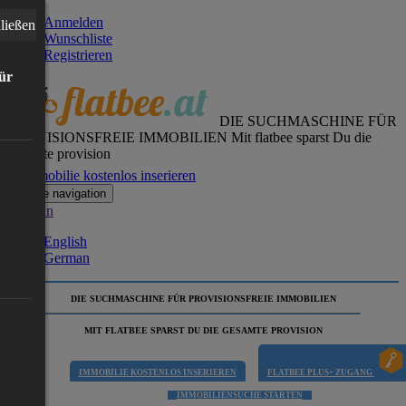
Anmelden
ließen
Wunschliste
Registrieren
für
DIE SUCHMASCHINE FÜR
PROVISIONSFREIE IMMOBILIEN
Mit flatbee sparst Du die
gesamte provision
Immobilie kostenlos inserieren
Toggle navigation
German
English
German
DIE SUCHMASCHINE FÜR PROVISIONSFREIE IMMOBILIEN
MIT FLATBEE SPARST DU DIE GESAMTE PROVISION
IMMOBILIE KOSTENLOS INSERIEREN
FLATBEE PLUS+ ZUGANG
IMMOBILIENSUCHE STARTEN