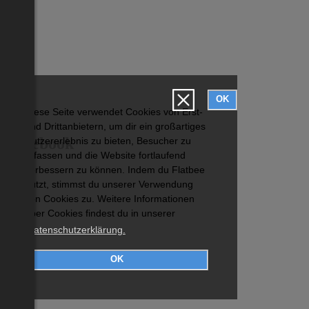
OK
Diese Seite verwendet Cookies von Erst-
und Drittanbietern, um dir ein großartiges
Facebook
Nutzererlebnis zu bieten, Besucher zu
erfassen und die Website fortlaufend
verbessern zu können. Indem du Flatbee
nutzt, stimmst du unserer Verwendung
von Cookies zu. Weitere Informationen
über Cookies findest du in unserer
Datenschutzerklärung.
OK