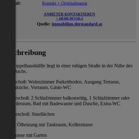
E-Mail:
Kontakt + Originalinserat
ANBIETER KONTAKTIEREN
+ MEHR DETAILS
Quelle:
immobilien.derstandard.at
Beschreibung
Die Doppelhaushälfte liegt in einer ruhigen Straße in der Nähe des
Alter Bachs.
Erdgeschoß: Wohnzimmer Parkettboden, Ausgang Terrasse,
Einbauküche, Vorraum, Gäste-WC
Obergeschoß: 2 Schlafzimmer balkonseitig, 1 Schlafzimmer oder
Ankleideraum, Bad mit Badewanne und Dusche, Extra-WC
Dachgeschoß: Stauflächen
Keller: Ölheizung mit Tankraum, Kellerräume
Südterrasse mit Garten