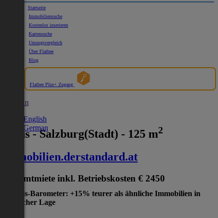
Startseite
Immobiliensuche
Kostenlos inserieren
Kartensuche
Umzugsvergleich
Über Flatbee
Blog
Flatbee Plus+ Zugang
German
English
German
2
Haus - Salzburg(Stadt) - 125 m
immobilien.derstandard.at
Gesamtmiete inkl. Betriebskosten
€ 2450
Preis-Barometer: +15% teurer als ähnliche Immobilien in
gleicher Lage