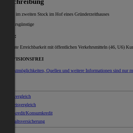
Beschreibung
184m² im zweiten Stock im Hof eines Gründerzeithauses
verkehrsgünstige
Lage:
und gute Erreichbarkeit mit öffentlichen Verkehrsmitteln (46, U6) Ku
PROVISIONSFREI
Kontaktmöglichkeiten, Quellen und weitere Informationen sind nur m
Stromvergleich
Gaspreisvergleich
Sofortkredit/Konsumkredit
Haushaltsversicherung