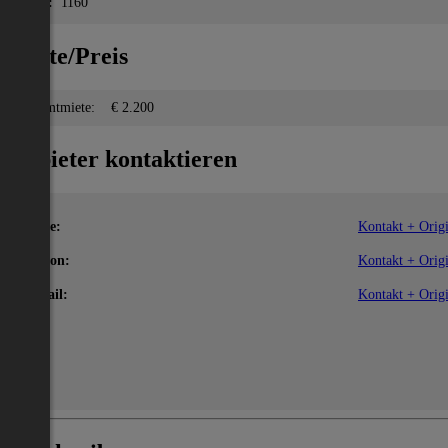
PLZ:
1160
Miete/Preis
Gesamtmiete:
€ 2.200
Anbieter kontaktieren
Name:
Kontakt + Origi
Telefon:
Kontakt + Origi
E-Mail:
Kontakt + Origi