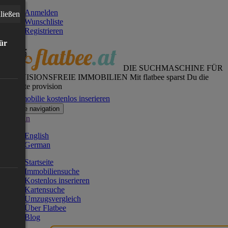
Anmelden
ließen
Wunschliste
Registrieren
für
DIE SUCHMASCHINE FÜR
PROVISIONSFREIE IMMOBILIEN
Mit flatbee sparst Du die
gesamte provision
Immobilie kostenlos inserieren
Toggle navigation
German
English
German
Startseite
Immobiliensuche
Kostenlos inserieren
Kartensuche
Umzugsvergleich
Über Flatbee
Blog