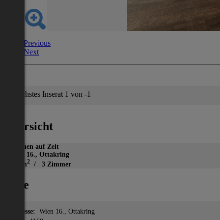
Previous
Next
Nächstes Inserat 1 von -1
Übersicht
Wohnen auf Zeit
Wien 16., Ottakring
2
184 m
/ 3 Zimmer
Lage
Adresse:
Wien 16., Ottakring