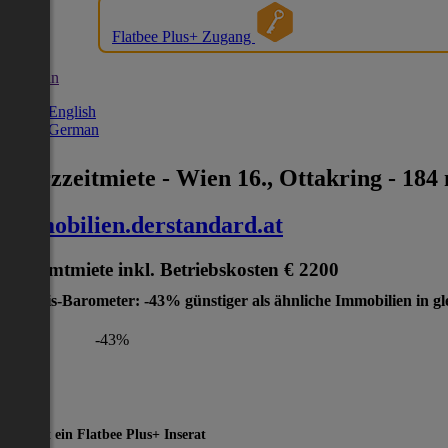
Flatbee Plus+ Zugang
German
English
German
Kurzzeitmiete - Wien 16., Ottakring - 184
immobilien.derstandard.at
Gesamtmiete inkl. Betriebskosten
€ 2200
Preis-Barometer: -43% günstiger als ähnliche Immobilien in gl
-43%
Dies ist ein Flatbee Plus+ Inserat