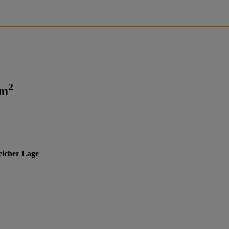
2
 m
eicher Lage