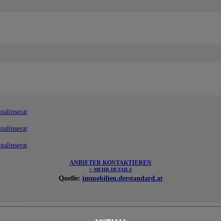
nalinserat
nalinserat
nalinserat
ANBIETER KONTAKTIEREN
+ MEHR DETAILS
Quelle:
immobilien.derstandard.at