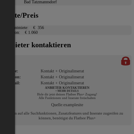
Ort:
Bad Tatzmannsdorf
Miete/Preis
Gesamtmiete:
€ 356
Kaution:
€ 1.060
Anbieter kontaktieren
Name:
Kontakt + Originalinserat
Telefon:
Kontakt + Originalinserat
E-Mail:
Kontakt + Originalinserat
ANBIETER KONTAKTIEREN
+ MEHR DETAILS
Hole dir jetzt deinen Flatbee Plus+ Zugang!
Alle Funktionen und Inserate freischalten
Quelle:
examplesite
Um auf alle Suchfunktionen, Zusatzfeatures und Inserate zugreifen zu
können, benötigst du Flatbee Plus+