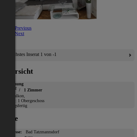
Previous
Next
Nächstes Inserat 1 von -1
Übersicht
Wohnung
2
40 m
/ 1 Zimmer
*
Balkon,
Etage: 1 Obergeschoss
Bezugsfertig
Lage
Adresse:
Bad Tatzmannsdorf