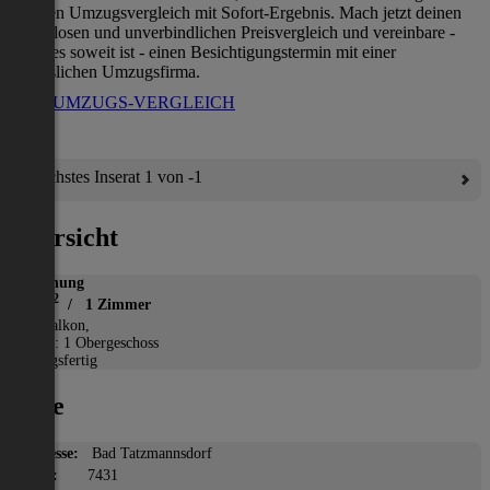
direkten Umzugsvergleich mit Sofort-Ergebnis. Mach jetzt deinen
kostenlosen und unverbindlichen Preisvergleich und vereinbare -
wenn es soweit ist - einen Besichtigungstermin mit einer
verlässlichen Umzugsfirma.
ZUM UMZUGS-VERGLEICH
Nächstes Inserat 1 von -1
Übersicht
Wohnung
2
40 m
/ 1 Zimmer
*
Balkon,
Etage: 1 Obergeschoss
Bezugsfertig
Lage
Adresse:
Bad Tatzmannsdorf
PLZ:
7431