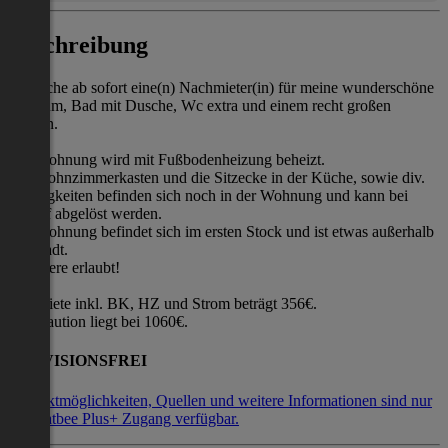
Beschreibung
Ich suche ab sofort eine(n) Nachmieter(in) für meine wunderschöne
Vorraum, Bad mit Dusche, Wc extra und einem recht großen
Balkon.
Die Wohnung wird mit Fußbodenheizung beheizt.
Der wohnzimmerkasten und die Sitzecke in der Küche, sowie div.
Kleinigkeiten befinden sich noch in der Wohnung und kann bei
Bedarf abgelöst werden.
Die Wohnung befindet sich im ersten Stock und ist etwas außerhalb
der Stadt.
Haustiere erlaubt!
Die Miete inkl. BK, HZ und Strom beträgt 356€.
Die Kaution liegt bei 1060€.
PROVISIONSFREI
Kontaktmöglichkeiten, Quellen und weitere Informationen sind nur
mit Flatbee Plus+ Zugang verfügbar.