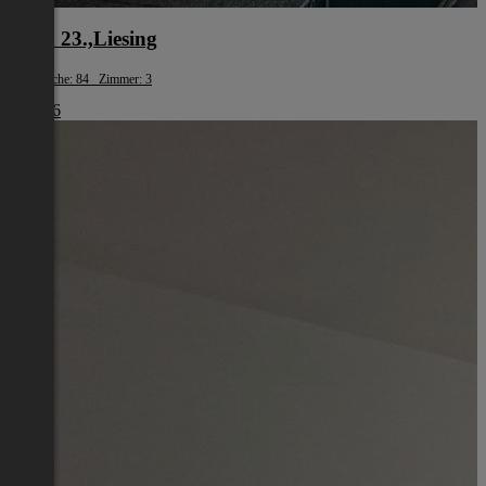
Wien 23.,Liesing
Wohnfläche: 84 Zimmer: 3
€ 1.416