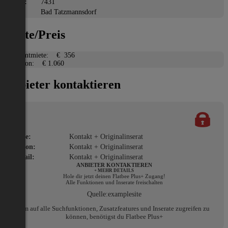
PLZ:
7431
Ort:
Bad Tatzmannsdorf
Miete/Preis
Gesamtmiete:
€ 356
Kaution:
€ 1.060
Anbieter kontaktieren
Name:
Kontakt + Originalinserat
Telefon:
Kontakt + Originalinserat
E-Mail:
Kontakt + Originalinserat
ANBIETER KONTAKTIEREN
+ MEHR DETAILS
Hole dir jetzt deinen Flatbee Plus+ Zugang!
Alle Funktionen und Inserate freischalten
Quelle:
examplesite
Um auf alle Suchfunktionen, Zusatzfeatures und Inserate zugreifen zu
können, benötigst du Flatbee Plus+