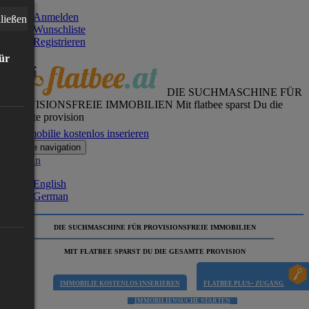
Anmelden
ließen
Wunschliste
Registrieren
für
DIE SUCHMASCHINE FÜR
PROVISIONSFREIE IMMOBILIEN
Mit flatbee sparst Du die
gesamte provision
Immobilie kostenlos inserieren
Toggle navigation
German
English
German
DIE SUCHMASCHINE FÜR PROVISIONSFREIE IMMOBILIEN
MIT FLATBEE SPARST DU DIE GESAMTE PROVISION
IMMOBILIE KOSTENLOS INSERIEREN
FLATBEE PLUS+ ZUGANG
IMMOBILIENSUCHE STARTEN