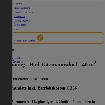
Startseite
Immobiliensuche
Kostenlos inserieren
Kartensuche
Umzugsvergleich
Über Flatbee
Blog
Flatbee Plus+ Zugang
German
English
German
2
Wohnung - Bad Tatzmannsdorf - 40 m
Dies ist ein Flatbee Plus+ Inserat
Gesamtmiete inkl. Betriebskosten
€ 356
Preis-Barometer: -1% günstiger als ähnliche Immobilien in