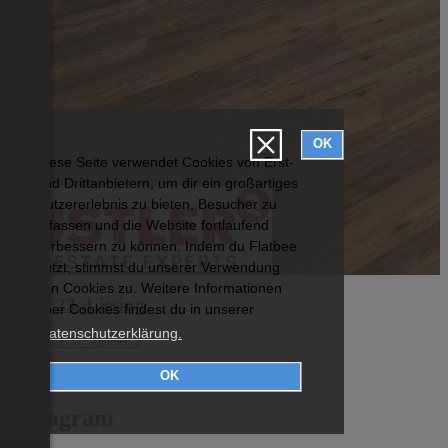
OK
Diese Seite verwendet Cookies von Erst-
und Drittanbietern, um dir ein großartiges
Nutzererlebnis zu bieten, Besucher zu
erfassen und die Website fortlaufend
verbessern zu können. Indem du Flatbee
nutzt, stimmst du unserer Verwendung
von Cookies zu. Weitere Informationen
Wien 23.,Liesing
über Cookies findest du in unserer
Datenschutzerklärung.
Wohnfläche: 51 Zimmer: 2
€ 895
OK
Instagram