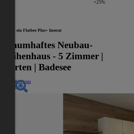
+25%
Dies ist ein Flatbee Plus+ Inserat
Traumhaftes Neubau-
Reihenhaus - 5 Zimmer |
Garten | Badesee
Previous
Next
Nächstes Inserat 1 von -1
Übersicht