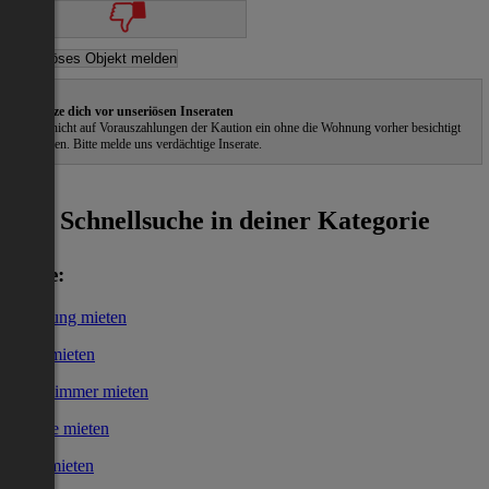
Schütze dich vor unseriösen Inseraten
Gehe nicht auf Vorauszahlungen der Kaution ein ohne die Wohnung vorher besichtigt
zu haben. Bitte melde uns verdächtige Inserate.
ˀ
Schnellsuche in deiner Kategorie
Miete:
Wohnung mieten
Haus mieten
WG-Zimmer mieten
Garage mieten
Büro mieten