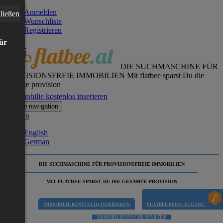
Anmelden
ließen
Wunschliste
Registrieren
für
DIE SUCHMASCHINE FÜR
PROVISIONSFREIE IMMOBILIEN
Mit flatbee sparst Du die
gesamte provision
Immobilie kostenlos inserieren
Toggle navigation
German
English
German
DIE SUCHMASCHINE FÜR PROVISIONSFREIE IMMOBILIEN
MIT FLATBEE SPARST DU DIE GESAMTE PROVISION
IMMOBILIE KOSTENLOS INSERIEREN
FLATBEE PLUS+ ZUGANG
IMMOBILIENSUCHE STARTEN