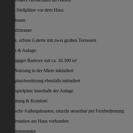
2 KFZ-Stellplätze vor dem Haus
Abstellraum
4 Schlafzimmer
1 große, offene Galerie mit zwei großen Terrassen
Freizeit & Anlage:
Großzügiger Badesee mit ca. 10.300 m²
Nutzung in der Miete inkludiert
Tennisplatzbenützung ebenfalls inkludiert
Kinderspielplatz innerhalb der Anlage
Ausstattung & Komfort:
Elektrische Außenjalousien, einzeln steuerbar per Fernbedienung
E- Ladestation am Haus vorhanden
Luftwärmepumpe