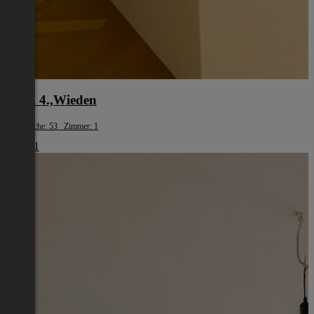
Wien 4.,Wieden
Wohnfläche: 53 Zimmer: 1
€ 1.461