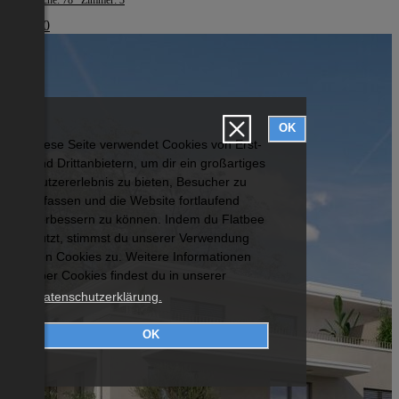
Wohnfläche: 78 Zimmer: 3
€ 1.980
OK
Diese Seite verwendet Cookies von Erst-
und Drittanbietern, um dir ein großartiges
Nutzererlebnis zu bieten, Besucher zu
erfassen und die Website fortlaufend
verbessern zu können. Indem du Flatbee
nutzt, stimmst du unserer Verwendung
von Cookies zu. Weitere Informationen
über Cookies findest du in unserer
Datenschutzerklärung.
OK