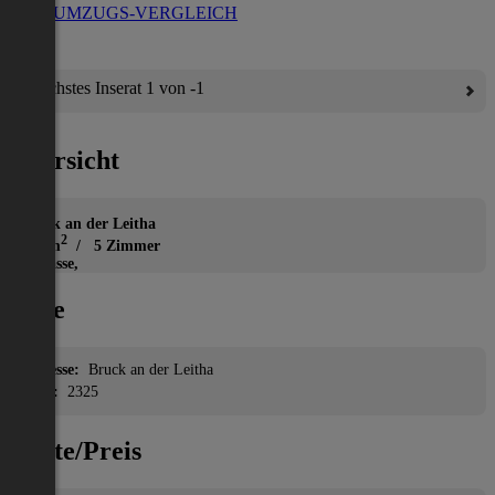
ZUM UMZUGS-VERGLEICH
Nächstes Inserat 1 von -1
Übersicht
Haus
Bruck an der Leitha
2
133 m
/ 5 Zimmer
Terrasse,
Lage
Adresse:
Bruck an der Leitha
PLZ:
2325
Miete/Preis