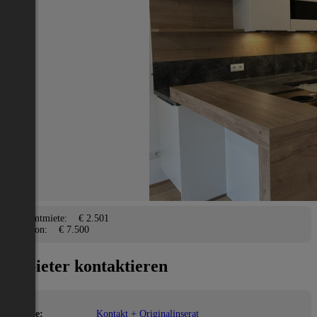
Haus
Bruck an der Leitha
2
133 m
/ 5 Zimmer
Terrasse,
Lage
Adresse:
Bruck an der Leitha
PLZ:
2325
Miete/Preis
Gesamtmiete:
€ 2.501
Kaution:
€ 7.500
Anbieter kontaktieren
Name:
Kontakt + Originalinserat