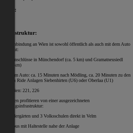
Lage:
&
Infrastruktur:
Die Anbindung an Wien ist sowohl öffentlich als auch mit dem Auto
sehr gut:
Bahnanschlüsse in Münchendorf (ca. 5 km) und Gramatneusiedl
(ca. 6 km)
Mit dem Auto: ca. 15 Minuten nach Mödling, ca. 20 Minuten zu den
Park & Ride Anlagen Siebenhirten (U6) oder Oberlaa (U1)
Buslinien: 221, 226
Familien profitieren von einer ausgezeichneten
Bildungsinfrastruktur:
4 Kindergärten und 3 Volksschulen direkt in Velm
Schulbus mit Haltestelle nahe der Anlage