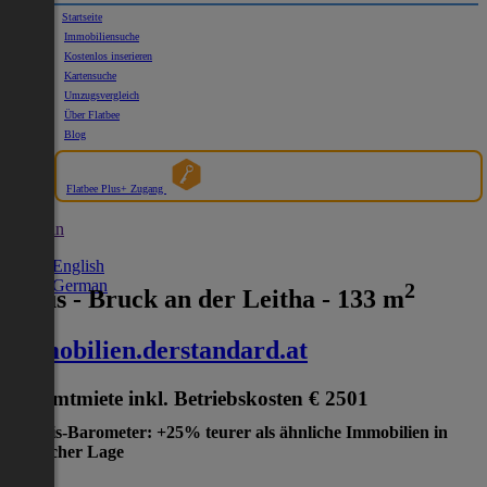
Startseite
Immobiliensuche
Kostenlos inserieren
Kartensuche
Umzugsvergleich
Über Flatbee
Blog
Flatbee Plus+ Zugang
German
English
German
2
Haus - Bruck an der Leitha - 133 m
immobilien.derstandard.at
Gesamtmiete inkl. Betriebskosten
€ 2501
Preis-Barometer: +25% teurer als ähnliche Immobilien in
gleicher Lage