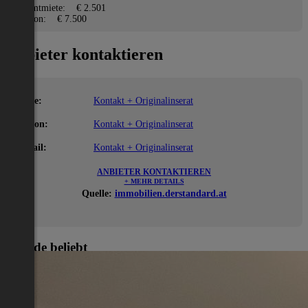
Gesamtmiete:
€ 2.501
Kaution:
€ 7.500
Anbieter kontaktieren
Name:
Kontakt + Originalinserat
Telefon:
Kontakt + Originalinserat
E-Mail:
Kontakt + Originalinserat
ANBIETER KONTAKTIEREN
+ MEHR DETAILS
Quelle:
immobilien.derstandard.at
Gerade beliebt