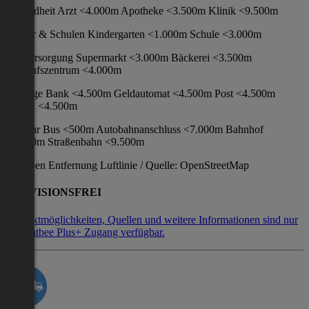
Gesundheit Arzt <4.000m Apotheke <3.500m Klinik <9.500m
Kinder & Schulen Kindergarten <1.000m Schule <3.000m
Nahversorgung Supermarkt <3.000m Bäckerei <3.500m
Einkaufszentrum <4.000m
Sonstige Bank <4.500m Geldautomat <4.500m Post <4.500m
Polizei <4.500m
Verkehr Bus <500m Autobahnanschluss <7.000m Bahnhof
<4.000m Straßenbahn <9.500m
Angaben Entfernung Luftlinie / Quelle: OpenStreetMap
PROVISIONSFREI
Kontaktmöglichkeiten, Quellen und weitere Informationen sind nur
mit Flatbee Plus+ Zugang verfügbar.