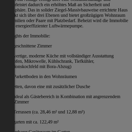
gewährleistet dadurch ein erhöhtes Maß an Sicherheit und
Privatsphäre. Das in solider Ziegel-Massivbauweise errichtete Haus
erstreckt sich über drei Ebenen und bietet großzügigen Wohnraum
für Familien oder Paare mit Platzbedarf. Beheizt wird die Immobilie
mittels energieeffizienter Luftwärmepumpe.
Highlights der Immobilie:
5 gut geschnittene Zimmer
Hochwertige, moderne Küche mit vollständiger Ausstattung
(Backofen, Mikrowelle, Kühlschrank, Tiefkühler,
Induktionskochfeld mit Bora-Abzug)
Edler Parkettboden in den Wohnräumen
2 Toiletten, davon eine mit zusätzlicher Dusche
ideal als Gästebereich in Kombination mit angrenzendem
Zimmer
Zwei Terrassen (ca. 28,46 m² und 12,88 m²)
Eigengarten mit ca. 122,49 m²
Versperrbarer Geräteraum im Garten