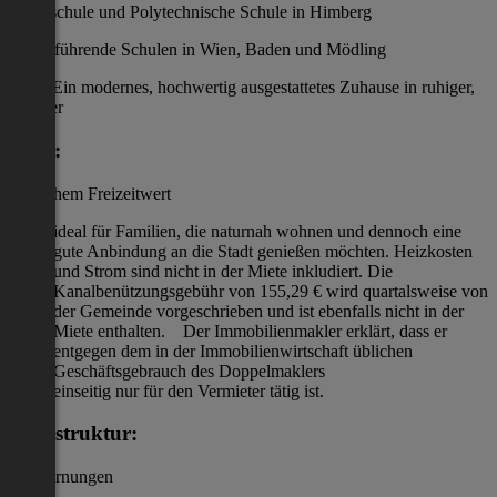
Mittelschule und Polytechnische Schule in Himberg
Weiterführende Schulen in Wien, Baden und Mödling
Fazit: Ein modernes, hochwertig ausgestattetes Zuhause in ruhiger,
sicherer
Lage:
mit hohem Freizeitwert
ideal für Familien, die naturnah wohnen und dennoch eine
gute Anbindung an die Stadt genießen möchten. Heizkosten
und Strom sind nicht in der Miete inkludiert. Die
Kanalbenützungsgebühr von 155,29 € wird quartalsweise von
der Gemeinde vorgeschrieben und ist ebenfalls nicht in der
Miete enthalten. Der Immobilienmakler erklärt, dass er
entgegen dem in der Immobilienwirtschaft üblichen
Geschäftsgebrauch des Doppelmaklers
einseitig nur für den Vermieter tätig ist.
Infrastruktur:
/ Entfernungen