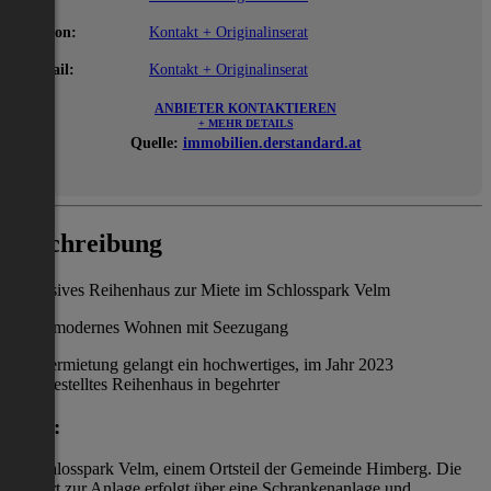
Telefon:
Kontakt + Originalinserat
E-Mail:
Kontakt + Originalinserat
ANBIETER KONTAKTIEREN
+ MEHR DETAILS
Quelle:
immobilien.derstandard.at
Beschreibung
Exklusives Reihenhaus zur Miete im Schlosspark Velm
modernes Wohnen mit Seezugang
Zur Vermietung gelangt ein hochwertiges, im Jahr 2023
fertiggestelltes Reihenhaus in begehrter
Lage:
im Schlosspark Velm, einem Ortsteil der Gemeinde Himberg. Die
Zufahrt zur Anlage erfolgt über eine Schrankenanlage und